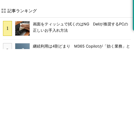
記事ランキング
画面をティッシュで拭くのはNG Dellが推奨するPCの
正しいお手入れ方法
継続利用は4割どまり M365 Copilotが「効く業務」と
期待外れの境界
Claude Codeでは「エージェントを作るな、スキルを作
れ」 Anthropicが示すAI構築術
「身代金を支払う」以外のランサムウェア対策は本当に
あるのか？
Broadcom値上げで加速するVMware移行 HPE幹部が
明かすAI時代の備え