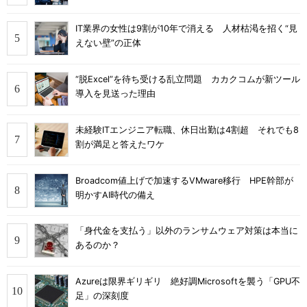
IT業界の女性は9割が10年で消える 人材枯渇を招く“見
えない壁”の正体
“脱Excel”を待ち受ける乱立問題 カカクコムが新ツール
導入を見送った理由
未経験ITエンジニア転職、休日出勤は4割超 それでも8
割が満足と答えたワケ
Broadcom値上げで加速するVMware移行 HPE幹部が
明かすAI時代の備え
「身代金を支払う」以外のランサムウェア対策は本当に
あるのか？
Azureは限界ギリギリ 絶好調Microsoftを襲う「GPU不
足」の深刻度