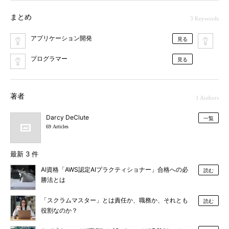
まとめ
3 Keywords
アプリケーション開発
プ
見る
プログラマー
見る
著者
1 Authors
Darcy DeClute
一覧
69 Articles
最新 3 件
AI資格「AWS認定AIプラクティショナー」合格への必
読む
勝法とは
「スクラムマスター」とは責任か、職務か、それとも
読む
役割なのか？