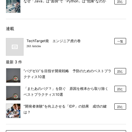
なぜ「Java」は“面倒”で「Python」は“危険”なのか
読む
連載
TechTarget発 エンジニア虎の巻
一覧
263 Articles
最新 3 件
“バグゼロ”を目指す開発戦略 予防のためのベストプラ
読む
クティス10選
「またあのバグ？」を防ぐ 原因を根本から取り除く
読む
ベストプラクティス10選
“開発者体験”を向上させる「IDP」の効果 成功の鍵
読む
は？