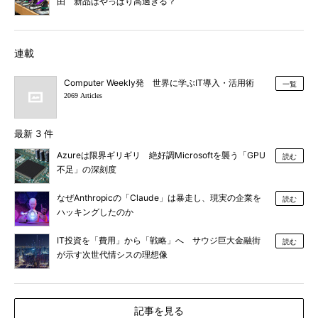
由 新品はやっぱり高過ぎる？
連載
Computer Weekly発 世界に学ぶIT導入・活用術
一覧
2069 Articles
最新 3 件
Azureは限界ギリギリ 絶好調Microsoftを襲う「GPU
読む
不足」の深刻度
なぜAnthropicの「Claude」は暴走し、現実の企業を
読む
ハッキングしたのか
IT投資を「費用」から「戦略」へ サウジ巨大金融街
読む
が示す次世代情シスの理想像
記事を見る