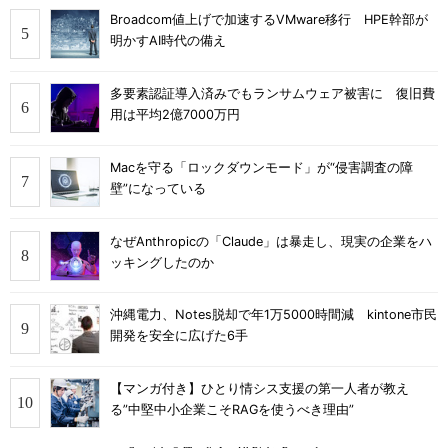
Broadcom値上げで加速するVMware移行 HPE幹部が
明かすAI時代の備え
多要素認証導入済みでもランサムウェア被害に 復旧費
用は平均2億7000万円
Macを守る「ロックダウンモード」が“侵害調査の障
壁”になっている
なぜAnthropicの「Claude」は暴走し、現実の企業をハ
ッキングしたのか
沖縄電力、Notes脱却で年1万5000時間減 kintone市民
開発を安全に広げた6手
【マンガ付き】ひとり情シス支援の第一人者が教え
る”中堅中小企業こそRAGを使うべき理由”