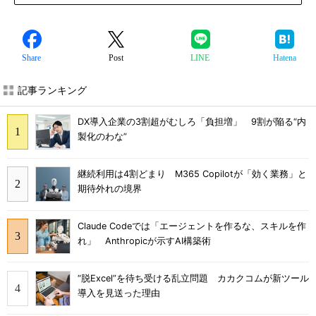
Share
Post
LINE
Hatena
記事ランキング
DX導入企業の3割超がむしろ「負担増」 9割が陥る“内
製化のわな”
継続利用は4割どまり M365 Copilotが「効く業務」と
期待外れの境界
Claude Codeでは「エージェントを作るな、スキルを作
れ」 Anthropicが示すAI構築術
“脱Excel”を待ち受ける乱立問題 カカクコムが新ツール
導入を見送った理由