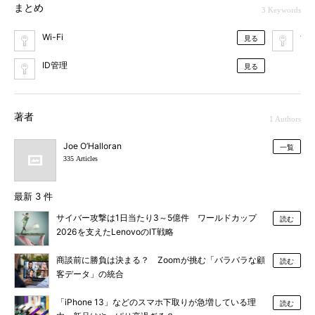
まとめ
3 Keywords
Wi-Fi
無線
見る
ID管理
見る
著者
1 Authors
Joe O’Halloran
一覧
335 Articles
最新 3 件
サイバー攻撃は1日当たり3～5億件 ワールドカップ
読む
2026を支えたLenovoのIT戦略
商談前に勝負は決まる？ Zoomが挑む「バラバラな顧
読む
客データ」の統合
「iPhone 13」などのスマホ下取りが急増している理
読む