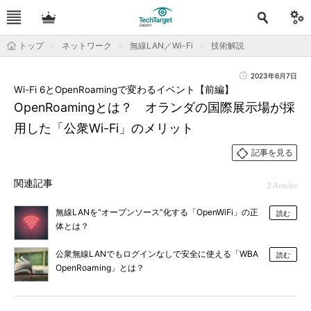
トップ
ネットワーク
無線LAN／Wi-Fi
技術解説
2023年6月7日
Wi-Fi 6とOpenRoamingで変わるイベント【前編】
OpenRoamingとは？ オランダの国際展示場が採
用した「公衆Wi-Fi」のメリット
記事を見る
関連記事
2 Articles
無線LANを“オープンソース”化する「OpenWiFi」の正
読む
体とは？
公衆無線LANでもログインなしで安全に使える「WBA
読む
OpenRoaming」とは？