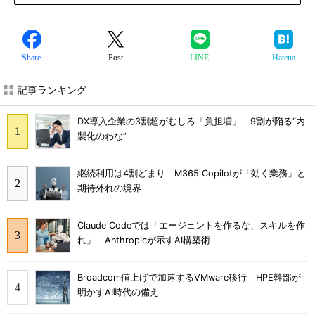
Share
Post
LINE
Hatena
記事ランキング
DX導入企業の3割超がむしろ「負担増」 9割が陥る“内
製化のわな”
継続利用は4割どまり M365 Copilotが「効く業務」と
期待外れの境界
Claude Codeでは「エージェントを作るな、スキルを作
れ」 Anthropicが示すAI構築術
Broadcom値上げで加速するVMware移行 HPE幹部が
明かすAI時代の備え