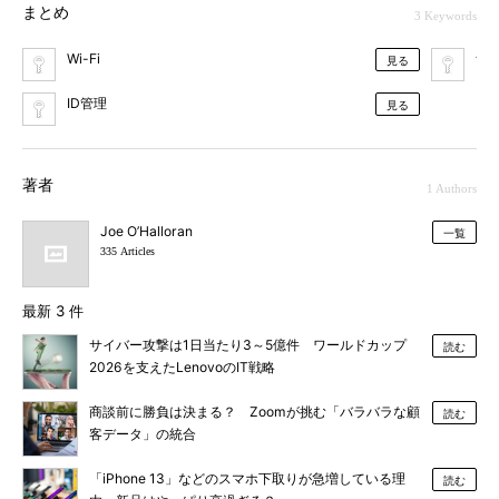
まとめ
3 Keywords
Wi-Fi
無線
見る
ID管理
見る
著者
1 Authors
Joe O’Halloran
一覧
335 Articles
最新 3 件
サイバー攻撃は1日当たり3～5億件 ワールドカップ
読む
2026を支えたLenovoのIT戦略
商談前に勝負は決まる？ Zoomが挑む「バラバラな顧
読む
客データ」の統合
「iPhone 13」などのスマホ下取りが急増している理
読む