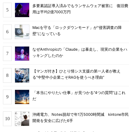
多要素認証導入済みでもランサムウェア被害に 復旧費
用は平均2億7000万円
Macを守る「ロックダウンモード」が“侵害調査の障
壁”になっている
なぜAnthropicの「Claude」は暴走し、現実の企業をハ
ッキングしたのか
【マンガ付き】ひとり情シス支援の第一人者が教え
る”中堅中小企業こそRAGを使うべき理由”
「本当にやりたい仕事」が見つかる“4つの質問”はこれ
だ
沖縄電力、Notes脱却で年1万5000時間減 kintone市民
開発を安全に広げた6手