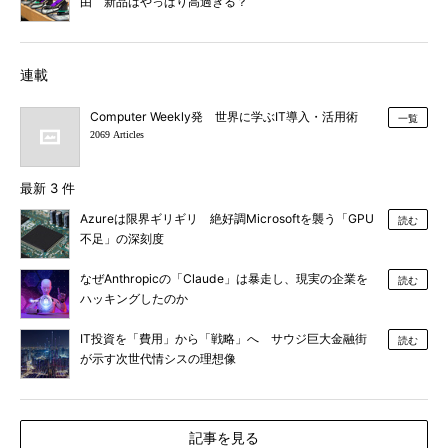
由 新品はやっぱり高過ぎる？
連載
Computer Weekly発 世界に学ぶIT導入・活用術
一覧
2069 Articles
最新 3 件
Azureは限界ギリギリ 絶好調Microsoftを襲う「GPU
読む
不足」の深刻度
なぜAnthropicの「Claude」は暴走し、現実の企業を
読む
ハッキングしたのか
IT投資を「費用」から「戦略」へ サウジ巨大金融街
読む
が示す次世代情シスの理想像
記事を見る