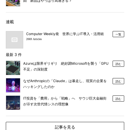
由 新品はやっぱり高過ぎる？
連載
Computer Weekly発 世界に学ぶIT導入・活用術
一覧
2069 Articles
最新 3 件
Azureは限界ギリギリ 絶好調Microsoftを襲う「GPU
読む
不足」の深刻度
なぜAnthropicの「Claude」は暴走し、現実の企業を
読む
ハッキングしたのか
IT投資を「費用」から「戦略」へ サウジ巨大金融街
読む
が示す次世代情シスの理想像
記事を見る