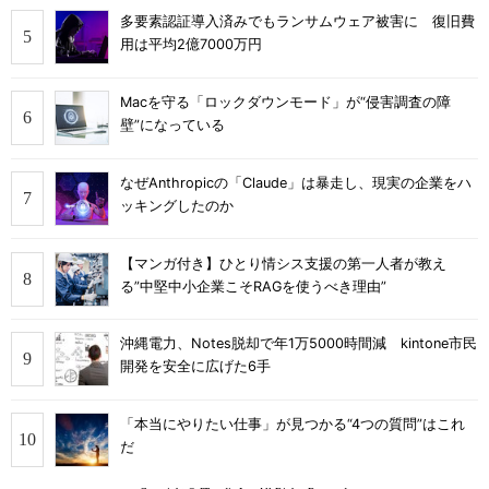
多要素認証導入済みでもランサムウェア被害に 復旧費
用は平均2億7000万円
Macを守る「ロックダウンモード」が“侵害調査の障
壁”になっている
なぜAnthropicの「Claude」は暴走し、現実の企業をハ
ッキングしたのか
【マンガ付き】ひとり情シス支援の第一人者が教え
る”中堅中小企業こそRAGを使うべき理由”
沖縄電力、Notes脱却で年1万5000時間減 kintone市民
開発を安全に広げた6手
「本当にやりたい仕事」が見つかる“4つの質問”はこれ
だ