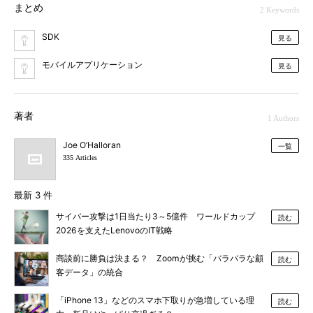
まとめ
2 Keywords
SDK
見る
モバイルアプリケーション
見る
著者
1 Authors
Joe O’Halloran
一覧
335 Articles
最新 3 件
サイバー攻撃は1日当たり3～5億件 ワールドカップ
読む
2026を支えたLenovoのIT戦略
商談前に勝負は決まる？ Zoomが挑む「バラバラな顧
読む
客データ」の統合
「iPhone 13」などのスマホ下取りが急増している理
読む