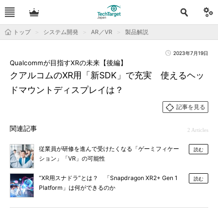
トップ
システム開発
AR／VR
製品解説
2023年7月19日
Qualcommが目指すXRの未来【後編】
クアルコムのXR用「新SDK」で充実 使えるヘッ
ドマウントディスプレイは？
記事を見る
関連記事
2 Articles
従業員が研修を進んで受けたくなる「ゲーミフィケー
読む
ション」「VR」の可能性
“XR用スナドラ”とは？ 「Snapdragon XR2+ Gen 1
読む
Platform」は何ができるのか