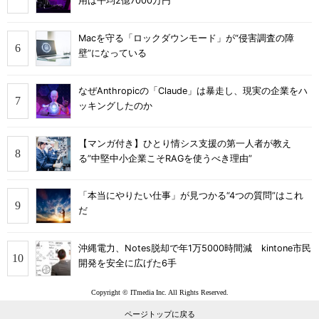
用は平均2億7000万円
Macを守る「ロックダウンモード」が“侵害調査の障
壁”になっている
なぜAnthropicの「Claude」は暴走し、現実の企業をハ
ッキングしたのか
【マンガ付き】ひとり情シス支援の第一人者が教え
る”中堅中小企業こそRAGを使うべき理由”
「本当にやりたい仕事」が見つかる“4つの質問”はこれ
だ
沖縄電力、Notes脱却で年1万5000時間減 kintone市民
開発を安全に広げた6手
Copyright © ITmedia Inc. All Rights Reserved.
ページトップに戻る