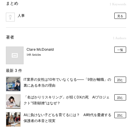
まとめ
1 Keywords
人事
見る
著者
1 Authors
Clare McDonald
一覧
149 Articles
最新 3 件
IT業界の女性は10年でいなくなる――「9割が離職」の
読む
裏にある本当の理由
「名ばかりリスキリング」が招くDXの死 AIプロジェ
読む
クト“5割頓挫”はなぜ？
AIに負けない子どもを育てるには？ AI時代を憂慮する
読む
保護者の本音と現実