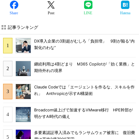
Share
Post
LINE
Hatena
記事ランキング
DX導入企業の3割超がむしろ「負担増」 9割が陥る“内
製化のわな”
継続利用は4割どまり M365 Copilotが「効く業務」と
期待外れの境界
Claude Codeでは「エージェントを作るな、スキルを作
れ」 Anthropicが示すAI構築術
Broadcom値上げで加速するVMware移行 HPE幹部が
明かすAI時代の備え
多要素認証導入済みでもランサムウェア被害に 復旧費