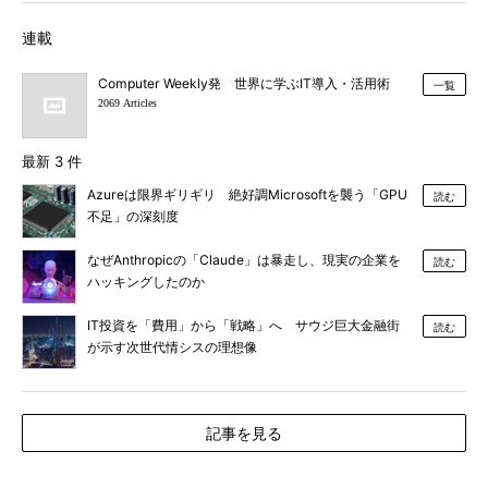
連載
Computer Weekly発 世界に学ぶIT導入・活用術
一覧
2069 Articles
最新 3 件
Azureは限界ギリギリ 絶好調Microsoftを襲う「GPU
読む
不足」の深刻度
なぜAnthropicの「Claude」は暴走し、現実の企業を
読む
ハッキングしたのか
IT投資を「費用」から「戦略」へ サウジ巨大金融街
読む
が示す次世代情シスの理想像
記事を見る