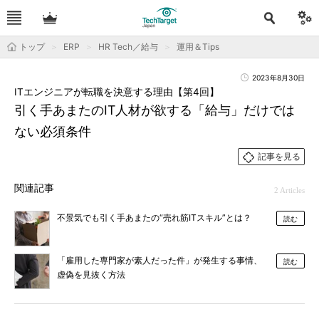
トップ
ERP
HR Tech／給与
運用＆Tips
2023年8月30日
ITエンジニアが転職を決意する理由【第4回】
引く手あまたのIT人材が欲する「給与」だけでは
ない必須条件
記事を見る
関連記事
2 Articles
不景気でも引く手あまたの“売れ筋ITスキル”とは？
読む
「雇用した専門家が素人だった件」が発生する事情、
読む
虚偽を見抜く方法