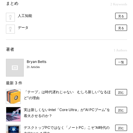
まとめ
2 Keywords
人工知能
見る
データ
見る
著者
1 Authors
Bryan Betts
一覧
21 Articles
最新 3 件
「テープ」は時代遅れじゃない むしろ新しい“なるほ
読む
ど”の理由
実は新しくないIntel「Core Ultra」が“AI PCブーム”を
読む
着火させるのか？
デスクトップPCではなく「ノートPC」こそ“AI時代の
読む