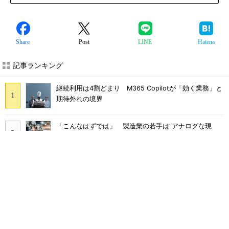
Share
Post
LINE
Hatena
記事ランキング
継続利用は4割どまり M365 Copilotが「効く業務」と
期待外れの境界
「こんなはずでは」 製造業の若手は“アナログな現
場”に幻滅して辞めていく
多要素認証導入済みでもランサムウェア被害に 復旧費
用は平均2億7000万円
「COBOL」「JCL」計7000本のAWS移行 2000社を支
える給与サービスを襲った危機