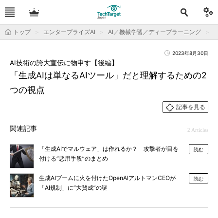
トップ
エンタープライズAI
AI／機械学習／ディープラーニング
2023年8月30日
AI技術の誇大宣伝に物申す【後編】
「生成AIは単なるAIツール」だと理解するための2
つの視点
記事を見る
関連記事
2 Articles
「生成AIでマルウェア」は作れるか？ 攻撃者が目を
読む
付ける“悪用手段”のまとめ
生成AIブームに火を付けたOpenAIアルトマンCEOが
読む
「AI規制」に“大賛成”の謎