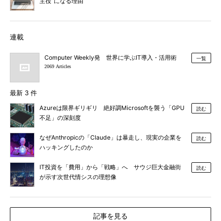
主役”になる理由
連載
Computer Weekly発 世界に学ぶIT導入・活用術
一覧
2069 Articles
最新 3 件
Azureは限界ギリギリ 絶好調Microsoftを襲う「GPU
読む
不足」の深刻度
なぜAnthropicの「Claude」は暴走し、現実の企業を
読む
ハッキングしたのか
IT投資を「費用」から「戦略」へ サウジ巨大金融街
読む
が示す次世代情シスの理想像
記事を見る