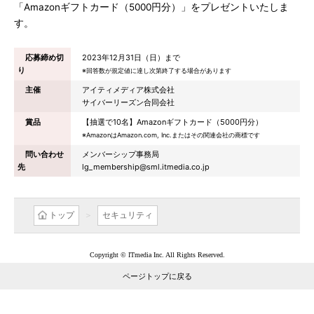
「Amazonギフトカード（5000円分）」をプレゼントいたしま
す。
応募締め切
2023年12月31日（日）まで
り
※回答数が規定値に達し次第終了する場合があります
主催
アイティメディア株式会社
サイバーリーズン合同会社
賞品
【抽選で10名】Amazonギフトカード（5000円分）
※AmazonはAmazon.com, Inc.またはその関連会社の商標です
問い合わせ
メンバーシップ事務局
先
lg_membership@sml.itmedia.co.jp
トップ
セキュリティ
Copyright © ITmedia Inc. All Rights Reserved.
ページトップに戻る