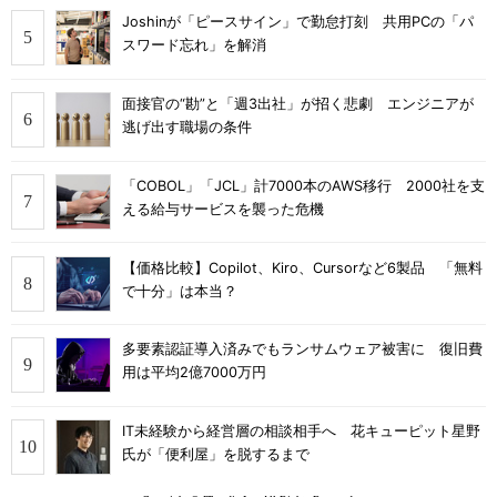
Joshinが「ピースサイン」で勤怠打刻 共用PCの「パ
スワード忘れ」を解消
面接官の“勘”と「週3出社」が招く悲劇 エンジニアが
逃げ出す職場の条件
「COBOL」「JCL」計7000本のAWS移行 2000社を支
える給与サービスを襲った危機
【価格比較】Copilot、Kiro、Cursorなど6製品 「無料
で十分」は本当？
多要素認証導入済みでもランサムウェア被害に 復旧費
用は平均2億7000万円
IT未経験から経営層の相談相手へ 花キューピット星野
氏が「便利屋」を脱するまで