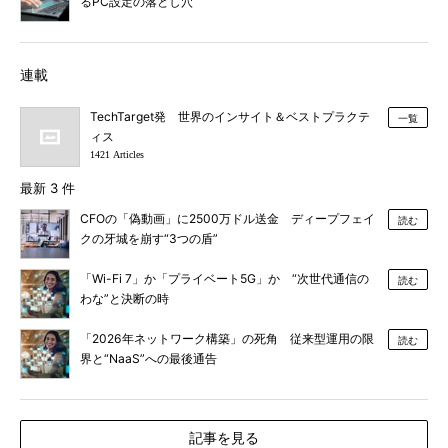
るPC設定の落とし穴
連載
TechTarget発 世界のインサイト＆ベストプラクテ
一覧
ィス
1421 Articles
最新 3 件
CFOの「偽動画」に2500万ドル送金 ディープフェイ
読む
クの牙城を崩す“3つの盾”
「Wi-Fi 7」か「プライベート5G」か “次世代通信の
読む
わな”と決断の時
「2026年ネットワーク構築」の死角 従来型運用の限
読む
界と“NaaS”への最後通告
記事を見る