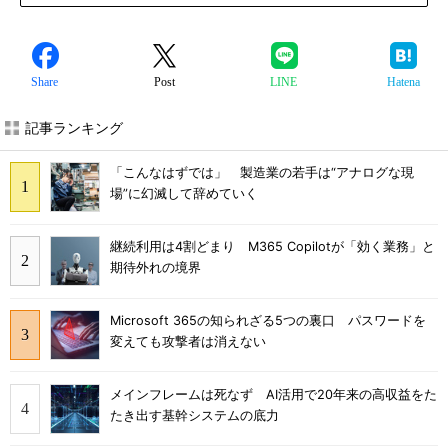
Share
Post
LINE
Hatena
記事ランキング
「こんなはずでは」 製造業の若手は“アナログな現
場”に幻滅して辞めていく
継続利用は4割どまり M365 Copilotが「効く業務」と
期待外れの境界
Microsoft 365の知られざる5つの裏口 パスワードを
変えても攻撃者は消えない
メインフレームは死なず AI活用で20年来の高収益をた
たき出す基幹システムの底力