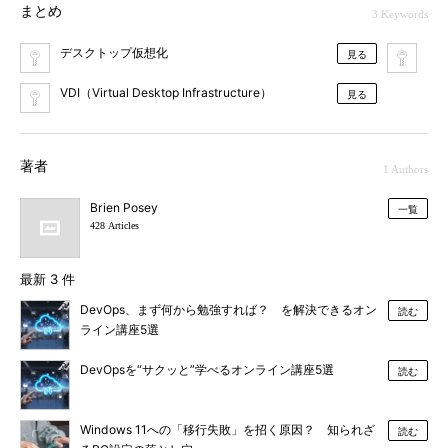
まとめ
3 Keywords
デスクトップ仮想化
Da
見る
VDI（Virtual Desktop Infrastructure）
見る
著者
1 Authors
Brien Posey
一覧
428 Articles
最新 3 件
DevOps、まず何から勉強すれば？ を解決できるオン
読む
ライン講座5選
DevOpsを“サクッと”学べるオンライン講座5選
読む
Windows 11への「移行失敗」を招く原因？ 知られざ
読む