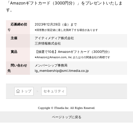
「Amazonギフトカード（3000円分）」をプレゼントいたしま
す。
応募締め切
2023年12月29日（金）まで
り
※回答数が規定値に達し次第終了する場合があります
主催
アイティメディア株式会社
三井情報株式会社
賞品
【抽選で10名】Amazonギフトカード（3000円分）
※AmazonはAmazon.com, Inc.またはその関連会社の商標です
問い合わせ
メンバーシップ事務局
先
lg_membership@sml.itmedia.co.jp
トップ
セキュリティ
Copyright © ITmedia Inc. All Rights Reserved.
ページトップに戻る