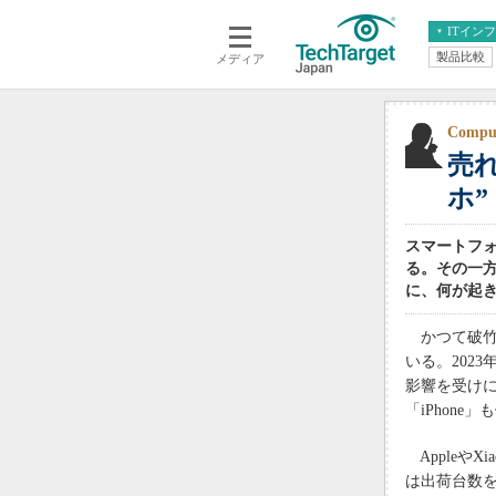
ITイン
製品比較
メディア
クラウド
エンタープライズ
ERP
仮想化
データ分析
サーバ＆ストレージ
Comp
売れ
CX
スマートモバイル
情報系システム
ホ”
ネットワーク
システム運用管理
スマートフォ
る。その一
に、何が起
かつて破竹
いる。202
影響を受けに
「iPhone
Appleや
は出荷台数