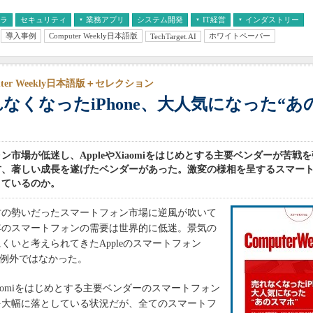
フラ
セキュリティ
業務アプリ
システム開発
IT経営
インダストリー
導入事例
Computer Weekly日本語版
ホワイトペーパー
TechTarget.AI
AI
経営とIT
医療IT
中堅・中小企業とIT
教育IT
uter Weekly日本語版＋セレクション
なくなったiPhone、大人気になった“あ
ン市場が低迷し、AppleやXiaomiをはじめとする主要ベンダーが苦戦
方、著しい成長を遂げたベンダーがあった。激変の様相を呈するスマー
きているのか。
の勢いだったスマートフォン市場に逆風が吹いて
3年のスマートフォンの需要は世界的に低迷。景気の
くいと考えられてきたAppleのスマートフォン
」も例外ではなかった。
Xiaomiをはじめとする主要ベンダーのスマートフォン
を大幅に落としている状況だが、全てのスマートフ