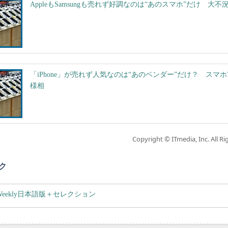
AppleもSamsungも売れず好調なのは“あのスマホ”だけ 大
「iPhone」が売れず人気なのは“あのベンダー”だけ？ スマ
様相
Copyright © ITmedia, Inc. All Ri
ク
er Weekly日本語版＋セレクション