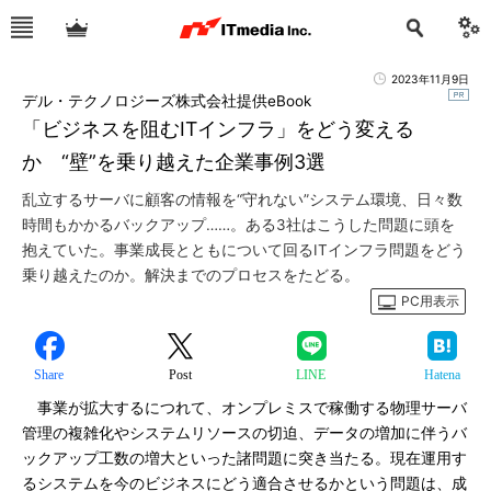
2023年11月9日
デル・テクノロジーズ株式会社提供eBook
「ビジネスを阻むITインフラ」をどう変える
か “壁”を乗り越えた企業事例3選
乱立するサーバに顧客の情報を“守れない”システム環境、日々数
時間もかかるバックアップ……。ある3社はこうした問題に頭を
抱えていた。事業成長とともについて回るITインフラ問題をどう
乗り越えたのか。解決までのプロセスをたどる。
PC用表示
Share
Post
LINE
Hatena
事業が拡大するにつれて、オンプレミスで稼働する物理サーバ
管理の複雑化やシステムリソースの切迫、データの増加に伴うバ
ックアップ工数の増大といった諸問題に突き当たる。現在運用す
るシステムを今のビジネスにどう適合させるかという問題は、成