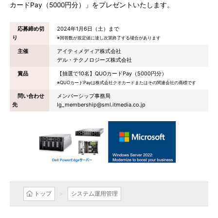
カードPay（5000円分）」をプレゼントいたします。
応募締め切
2024年1月6日（土）まで
り
※回答数が規定値に達し次第終了する場合があります
主催
アイティメディア株式会社
デル・テクノロジーズ株式会社
賞品
【抽選で10名】QUOカードPay（5000円分）
※QUOカードPayは株式会社クオカードまたはその関連会社の商標です
問い合わせ
メンバーシップ事務局
先
lg_membership@sml.itmedia.co.jp
トップ
システム運用管理