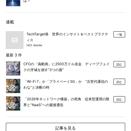
は？
連載
TechTarget発 世界のインサイト＆ベストプラクテ
一覧
ィス
1421 Articles
最新 3 件
CFOの「偽動画」に2500万ドル送金 ディープフェイ
読む
クの牙城を崩す“3つの盾”
「Wi-Fi 7」か「プライベート5G」か “次世代通信の
読む
わな”と決断の時
「2026年ネットワーク構築」の死角 従来型運用の限
読む
界と“NaaS”への最後通告
記事を見る