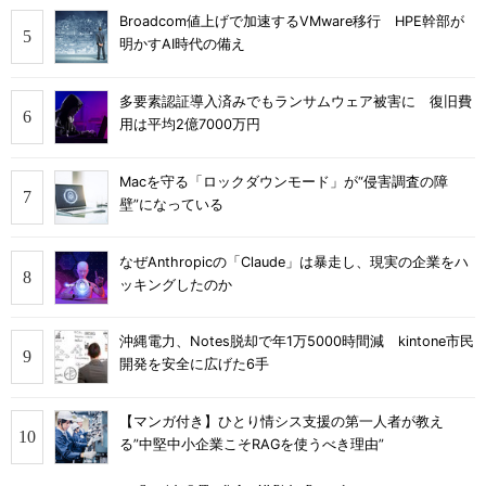
Broadcom値上げで加速するVMware移行 HPE幹部が
明かすAI時代の備え
多要素認証導入済みでもランサムウェア被害に 復旧費
用は平均2億7000万円
Macを守る「ロックダウンモード」が“侵害調査の障
壁”になっている
なぜAnthropicの「Claude」は暴走し、現実の企業をハ
ッキングしたのか
沖縄電力、Notes脱却で年1万5000時間減 kintone市民
開発を安全に広げた6手
【マンガ付き】ひとり情シス支援の第一人者が教え
る”中堅中小企業こそRAGを使うべき理由”