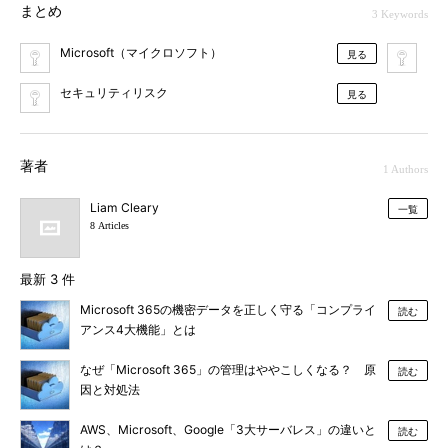
まとめ
3 Keywords
Microsoft（マイクロソフト）
シャ
見る
セキュリティリスク
見る
著者
1 Authors
Liam Cleary
一覧
8 Articles
最新 3 件
Microsoft 365の機密データを正しく守る「コンプライ
読む
アンス4大機能」とは
なぜ「Microsoft 365」の管理はややこしくなる？ 原
読む
因と対処法
AWS、Microsoft、Google「3大サーバレス」の違いと
読む