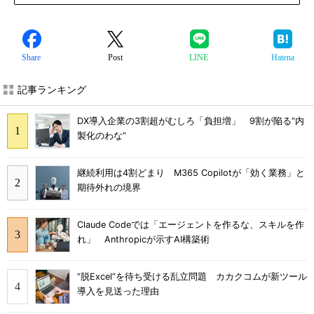
Share
Post
LINE
Hatena
記事ランキング
DX導入企業の3割超がむしろ「負担増」 9割が陥る“内
製化のわな”
継続利用は4割どまり M365 Copilotが「効く業務」と
期待外れの境界
Claude Codeでは「エージェントを作るな、スキルを作
れ」 Anthropicが示すAI構築術
“脱Excel”を待ち受ける乱立問題 カカクコムが新ツール
導入を見送った理由