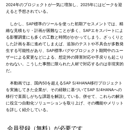
2024年のプロジェクトが一気に増加し、2025年にはピークを迎
えると予想されている。
しかし、SAP標準のツールを使った初期アセスメントでは、精
緻な見積もり・計画が困難なことが多く、SAPエキスパートによ
る影響調査にも多くの工数と時間がかかってしまう。ざっくりと
した計画を基に進めてしまえば、追加のテストや不具合が多数発
生する可能性があり、SAP標準バグやプロジェクト期間中のユー
ザーによる変更などによる、想定外の障害対応や手戻りも起こり
かねない。こうした事態に限られた人材で対応するのは非現実的
だ。
本動画では、国内50を超えるSAP S/4HANA移行プロジェクト
を実施してきた企業が、その経験に基づいてSAP S/4HANAへの
移行で直面しがちな課題を解説している。併せて、これらの解決
に役立つ自動化ソリューションを取り上げ、その機能やメリット
を詳しく紹介している。
会員登録（無料）が必要です