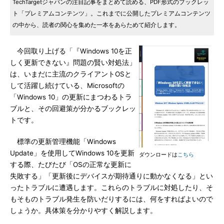
TechTargetジャパンの注目記事をまとめて読める、PDF形式のブックレッ
ト「プレミアムコンテンツ」。これまでに公開したプレミアムコンテンツ
の中から、読者の関心を集めた一本をあらためて紹介します。
今回取り上げる「『Windows 10を正
しく更新できない』問題の賢い対処法」
は、いまだに主流のクライアントOSと
して活躍し続けている、Microsoftの
「Windows 10」の更新にまつわるトラ
ブルと、その回避策が分かるブックレッ
トです。
標準の更新管理機能「Windows
Update」を使用してWindows 10を更新
ダウンロードは
こちら
する際、たびたび「OSの正常な更新に
失敗する」「更新後にデバイスが期待通りに動かなくなる」とい
ったトラブルに遭遇します。これらのトラブルに対処したり、そ
もそものトラブル発生を防いだりするには、何をすればよいので
しょうか。具体策を分かりやすく解説します。