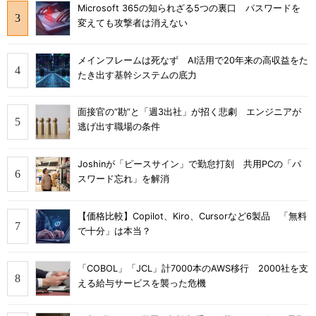
Microsoft 365の知られざる5つの裏口 パスワードを
変えても攻撃者は消えない
メインフレームは死なず AI活用で20年来の高収益をた
たき出す基幹システムの底力
面接官の“勘”と「週3出社」が招く悲劇 エンジニアが
逃げ出す職場の条件
Joshinが「ピースサイン」で勤怠打刻 共用PCの「パ
スワード忘れ」を解消
【価格比較】Copilot、Kiro、Cursorなど6製品 「無料
で十分」は本当？
「COBOL」「JCL」計7000本のAWS移行 2000社を支
える給与サービスを襲った危機