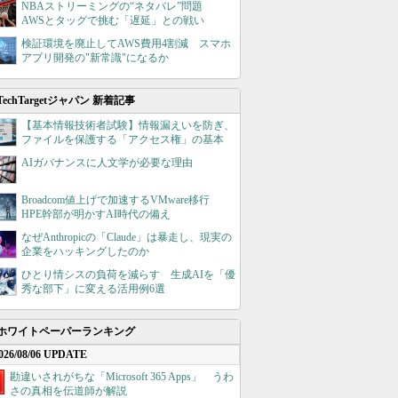
NBAストリーミングの“ネタバレ”問題
AWSとタッグで挑む「遅延」との戦い
検証環境を廃止してAWS費用4割減 スマホ
アプリ開発の"新常識"になるか
TechTargetジャパン 新着記事
【基本情報技術者試験】情報漏えいを防ぎ、
ファイルを保護する「アクセス権」の基本
AIガバナンスに人文学が必要な理由
Broadcom値上げで加速するVMware移行
HPE幹部が明かすAI時代の備え
なぜAnthropicの「Claude」は暴走し、現実の
企業をハッキングしたのか
ひとり情シスの負荷を減らす 生成AIを「優
秀な部下」に変える活用例6選
ホワイトペーパーランキング
026/08/06 UPDATE
勘違いされがちな「Microsoft 365 Apps」 うわ
さの真相を伝道師が解説