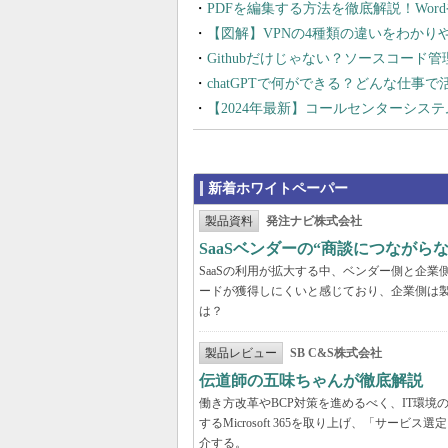
PDFを編集する方法を徹底解説！Wor
【図解】VPNの4種類の違いをわか
Githubだけじゃない？ソースコード
chatGPTで何ができる？どんな仕事
【2024年最新】コールセンターシス
新着ホワイトペーパー
製品資料
発注ナビ株式会社
SaaSベンダーの“商談につなが
SaaSの利用が拡大する中、ベンダー側と企
ードが獲得しにくいと感じており、企業側は
は？
製品レビュー
SB C&S株式会社
伝道師の五味ちゃんが徹底解説 「Mic
働き方改革やBCP対策を進めるべく、IT環
するMicrosoft 365を取り上げ、「サ
介する。