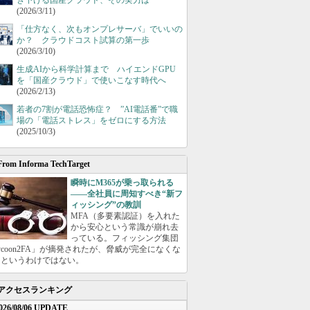
き下げる国産クラウド、その実力は
(2026/3/11)
「仕方なく、次もオンプレサーバ」でいいの
か？ クラウドコスト試算の第一歩
(2026/3/10)
生成AIから科学計算まで ハイエンドGPU
を「国産クラウド」で使いこなす時代へ
(2026/2/13)
若者の7割が電話恐怖症？ ”AI電話番”で職
場の「電話ストレス」をゼロにする方法
(2025/10/3)
From Informa TechTarget
瞬時にM365が乗っ取られる
――全社員に周知すべき“新フ
ィッシング”の教訓
MFA（多要素認証）を入れた
から安心という常識が崩れ去
っている。フィッシング集団
ycoon2FA」が摘発されたが、脅威が完全になくな
たというわけではない。
アクセスランキング
026/08/06 UPDATE