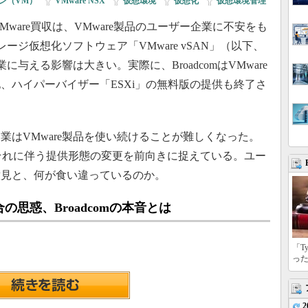
ン（VM）
|
VMware NSX
|
仮想環境
|
仮想化
|
仮想環境管理
Mware買収は、VMware製品のユーザー企業に不安をも
レージ仮想化ソフトウェア「VMware vSAN」（以下、
与える影響は大きい。実際に、BroadcomはVMware
、ハイパーバイザー「ESXi」の無料版の提供も終了さ
はVMware製品を使い続けることが難しくなった。
収とそれに伴う提供形態の変更を前向きに捉えている。ユー
意見と、何が食い違っているのか。
思惑、Broadcomの本音とは
「T
っ
2