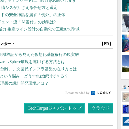
レポート
【PR】
や実機検証から見えた仮想化基盤移行の現実解
 vSphere環境を運用する方法とは...
タ分離」、次世代インフラ基盤の在り方とは
い”という悩み どうすれば解消できる？
る理想の設計開発環境とは？
Recommended by
TechTargetジャパン トップ
クラウド