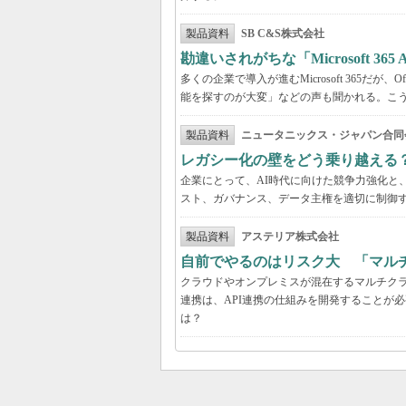
製品資料
SB C&S株式会社
勘違いされがちな「Microsoft 3
多くの企業で導入が進むMicrosoft 365だ
能を探すのが大変」などの声も聞かれる。こうしたよ
製品資料
ニュータニックス・ジャパン合同
レガシー化の壁をどう乗り越える
企業にとって、AI時代に向けた競争力強化と
スト、ガバナンス、データ主権を適切に制御
製品資料
アステリア株式会社
自前でやるのはリスク大 「マル
クラウドやオンプレミスが混在するマルチク
連携は、API連携の仕組みを開発することが
は？