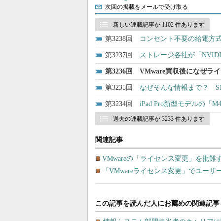
次回の掲載をメールで受け取る
新しい連載記事が 1102 件あります
3238
コンセント不要の給電方式
3237
ストレージ各社が「NVI
3236
VMware買収後になぜラ
3235
なぜそんな情報まで？ S
3234
iPad Pro新型モデル
過去の連載記事が 3233 件あります
関連記事
VMwareの「ライセンス変更」を批
「VMwareライセンス変更」でユーザー