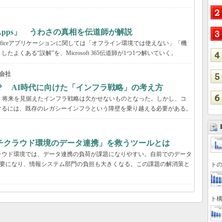
65 Apps」 うわさの真相を伝道師が解説
が、Officeアプリケーションに関しては「オフライン環境では使えない」「機
くある“誤解”を、Microsoft 365伝道師が1つ1つ解いていく。
会社
？ AI時代に向けた「インフラ戦略」の考え方
、将来を見据えたインフラ戦略は欠かせないものとなった。しかし、コ
するには、既存のレガシーインフラという障壁を乗り越える必要がある。
チクラウド環境のデータ連携」を救うツールとは
ラウド環境では、データ連携の負荷が課題になりやすい。自前でのデータ
必要になり、情報システム部門の負担も大きくなる。この課題の解消策と
トの
ト構