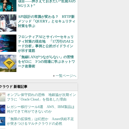
項目――押さえておきたい“生成AIの
NGリスト”
API設計の常識が変わる？ HTTP新
メソッド「QUERY」とセキュリティ
対策を学ぶ
フロンティアAIとサイバーセキュリ
ティ対策の現在地 「17万行のAIコ
ード分析」事例と公的ガイドライン
が示す道筋
「無線LANがつながらない」の苦情
をゼロに 3つの現場に学ぶネットワ
ーク改善術
»
一覧ページへ
クラウド 新着記事
オンプレ保守切れの恐怖 地銀協が次期イン
フラに「Oracle Cloud」を指名した理由
レガシー移行ツール6選 AWS、IBM製品は
何ができて何ができないのか
「無限の拡張性」は幻想か Azure供給不足
が突きつけるマルチクラウドの必然