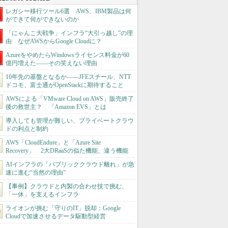
レガシー移行ツール6選 AWS、IBM製品は何
ができて何ができないのか
「にゃんこ大戦争」インフラ“大引っ越し”の理
由 なぜAWSからGoogle Cloudに？
AzureをやめたらWindowsライセンス料金が60
億円増えた――その笑えない理由
10年先の基盤となるか――JFEスチール、NTT
ドコモ、富士通がOpenStackに期待すること
AWSによる「VMware Cloud on AWS」販売終了
後の救世主？ 「Amazon EVS」とは
導入しても管理が難しい、プライベートクラウ
ドの利点と制約
AWS「CloudEndure」と「Azure Site
Recovery」 2大DRaaSの似た機能、違う機能
AIインフラの「パブリッククラウド離れ」が急
速に進む“当然の理由”
【事例】クラウドと内製の合わせ技で挑む、
「一休」を支えるインフラ
ライオンが挑む「守りのIT」脱却：Google
Cloudで加速させるデータ駆動型経営