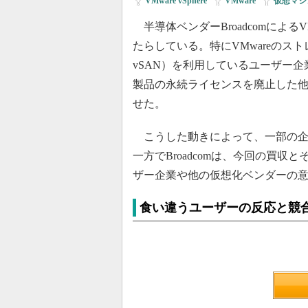
VMware vSphere
|
VMware
|
仮想マシ
半導体ベンダーBroadcomによるV
たらしている。特にVMwareのスト
vSAN）を利用しているユーザー企業に
製品の永続ライセンスを廃止した他
せた。
こうした動きによって、一部の企業
一方でBroadcomは、今回の買
ザー企業や他の仮想化ベンダーの
食い違うユーザーの反応と競合の