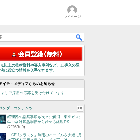
マイページ
00点以上の技術資料や導入事例など、IT導入の課
解決に役立つ情報を入手できます。
アイティメディアからのお知らせ
キャリア採用の応募を受け付けています
ベンダーコンテンツ
PR
経理部の懸案事項も次々に解消 東京ガスに
学ぶ会計基盤刷新から始める経理DX
(2026/3/19)
「GPUクラスタ」利用のハードルを大幅に引