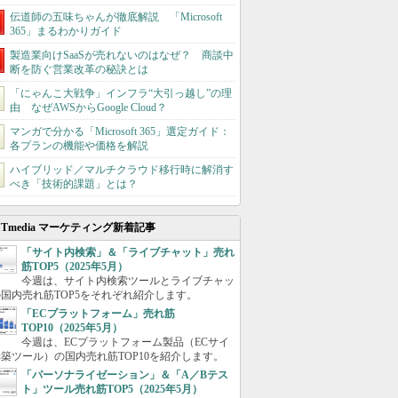
伝道師の五味ちゃんが徹底解説 「Microsoft
365」まるわかりガイド
製造業向けSaaSが売れないのはなぜ？ 商談中
断を防ぐ営業改革の秘訣とは
「にゃんこ大戦争」インフラ“大引っ越し”の理
由 なぜAWSからGoogle Cloud？
マンガで分かる「Microsoft 365」選定ガイド：
各プランの機能や価格を解説
ハイブリッド／マルチクラウド移行時に解消す
べき「技術的課題」とは？
ITmedia マーケティング新着記事
「サイト内検索」＆「ライブチャット」売れ
筋TOP5（2025年5月）
今週は、サイト内検索ツールとライブチャッ
国内売れ筋TOP5をそれぞれ紹介します。
「ECプラットフォーム」売れ筋
TOP10（2025年5月）
今週は、ECプラットフォーム製品（ECサイ
築ツール）の国内売れ筋TOP10を紹介します。
「パーソナライゼーション」＆「A／Bテス
ト」ツール売れ筋TOP5（2025年5月）