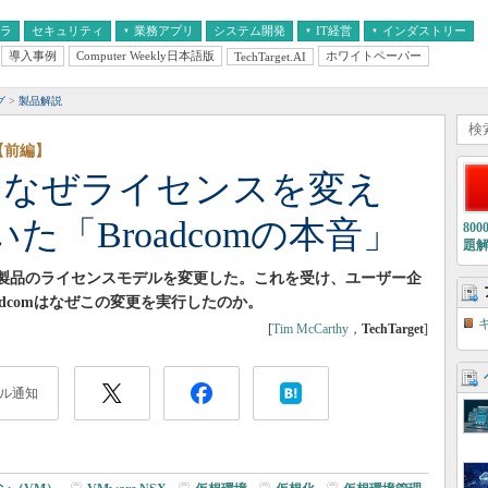
フラ
セキュリティ
業務アプリ
システム開発
IT経営
インダストリー
導入事例
Computer Weekly日本語版
ホワイトペーパー
TechTarget.AI
AI
経営とIT
医療IT
中堅・中小企業とIT
教育IT
グ
製品解説
【前編】
後になぜライセンスを変え
「Broadcomの本音」
80
題
Mware製品のライセンスモデルを変更した。これを受け、ユーザー企
dcomはなぜこの変更を実行したのか。
[
Tim McCarthy
，
TechTarget
]
ル通知