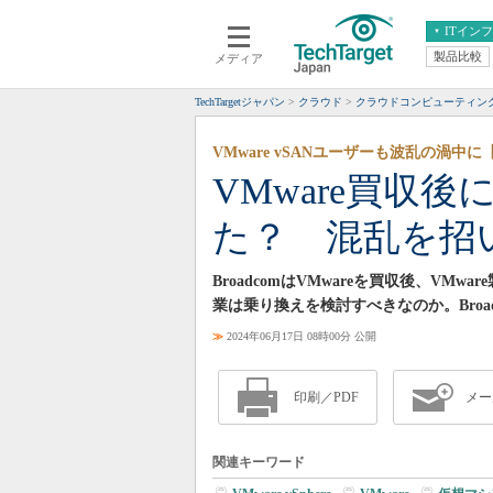
ITイン
製品比較
メディア
クラウド
エンタープライズ
ERP
仮想化
TechTargetジャパン
クラウド
クラウドコンピューティン
データ分析
サーバ＆ストレージ
VMware vSANユーザーも波乱の渦中に
CX
スマートモバイル
VMware買収
情報系システム
ネットワーク
た？ 混乱を招いた
システム運用管理
BroadcomはVMwareを買収後、V
業は乗り換えを検討すべきなのか。Broa
≫
2024年06月17日 08時00分 公開
印刷／PDF
メー
関連キーワード