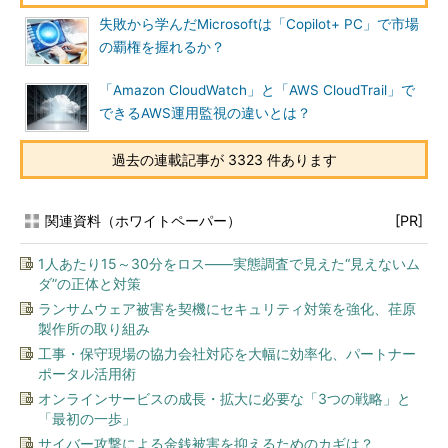
失敗から学んだMicrosoftは「Copilot+ PC」で市場
の覇権を握れるか？
「Amazon CloudWatch」と「AWS CloudTrail」で
できるAWS運用監視の違いとは？
過去の連載記事が 3323 件あります
関連資料（ホワイトペーパー）
[PR]
1人あたり15～30分をロス――実態調査で見えた“見えないム
ダ”の正体と対策
ランサムウェア被害を契機にセキュリティ対策を強化、荏原
製作所の取り組み
工事・保守現場の協力会社対応を大幅に効率化、パートナー
ポータル活用術
オンラインサービスの成長・拡大に必要な「3つの戦略」と
「最初の一歩」
サイバー攻撃による金銭被害を抑えるためのカギは？