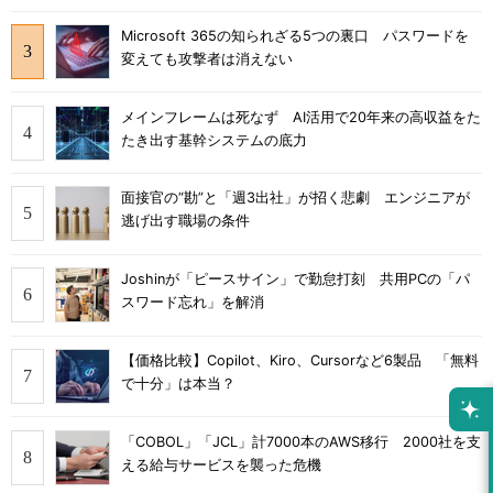
Microsoft 365の知られざる5つの裏口 パスワードを
変えても攻撃者は消えない
メインフレームは死なず AI活用で20年来の高収益をた
たき出す基幹システムの底力
面接官の“勘”と「週3出社」が招く悲劇 エンジニアが
逃げ出す職場の条件
Joshinが「ピースサイン」で勤怠打刻 共用PCの「パ
スワード忘れ」を解消
【価格比較】Copilot、Kiro、Cursorなど6製品 「無料
で十分」は本当？
「COBOL」「JCL」計7000本のAWS移行 2000社を支
える給与サービスを襲った危機