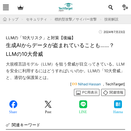
トップ
セキュリティ
標的型攻撃／サイバー攻撃
技術解説
2024年7月23日
LLMの「10大リスク」と対策【後編】
生成AIからデータが盗まれていることも……？
LLMの10大脅威
大規模言語モデル（LLM）を狙う脅威が目立ってきている。LLM
を安全に利用するにはどうすればいいのか。LLMの「10大脅威」
と、適切な保護策とは。
[
Nihad Hassan
，TechTarget]
PC用表示
関連情報
Share
Post
LINE
Hatena
関連キーワード