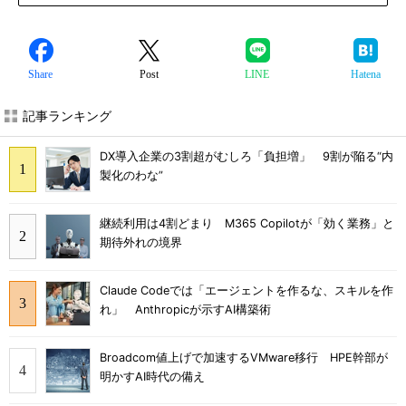
Share
Post
LINE
Hatena
記事ランキング
DX導入企業の3割超がむしろ「負担増」 9割が陥る“内
製化のわな”
継続利用は4割どまり M365 Copilotが「効く業務」と
期待外れの境界
Claude Codeでは「エージェントを作るな、スキルを作
れ」 Anthropicが示すAI構築術
Broadcom値上げで加速するVMware移行 HPE幹部が
明かすAI時代の備え