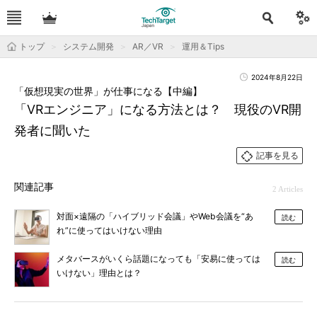
トップ
システム開発
AR／VR
運用＆Tips
2024年8月22日
「仮想現実の世界」が仕事になる【中編】
「VRエンジニア」になる方法とは？ 現役のVR開
発者に聞いた
記事を見る
関連記事
2 Articles
対面×遠隔の「ハイブリッド会議」やWeb会議を“あ
読む
れ”に使ってはいけない理由
メタバースがいくら話題になっても「安易に使っては
読む
いけない」理由とは？