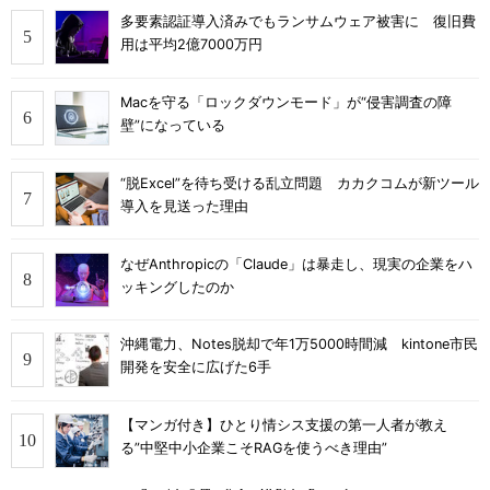
多要素認証導入済みでもランサムウェア被害に 復旧費
用は平均2億7000万円
Macを守る「ロックダウンモード」が“侵害調査の障
壁”になっている
“脱Excel”を待ち受ける乱立問題 カカクコムが新ツール
導入を見送った理由
なぜAnthropicの「Claude」は暴走し、現実の企業をハ
ッキングしたのか
沖縄電力、Notes脱却で年1万5000時間減 kintone市民
開発を安全に広げた6手
【マンガ付き】ひとり情シス支援の第一人者が教え
る”中堅中小企業こそRAGを使うべき理由”