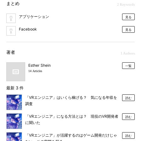
まとめ
2 Keywords
アプリケーション
見る
Facebook
見る
著者
1 Authors
Esther Shein
一覧
14 Articles
最新 3 件
「VRエンジニア」はいくら稼げる？ 気になる年収を
読む
調査
「VRエンジニア」になる方法とは？ 現役のVR開発者
読む
に聞いた
「VRエンジニア」が活躍するのはゲーム開発だけじゃ
読む