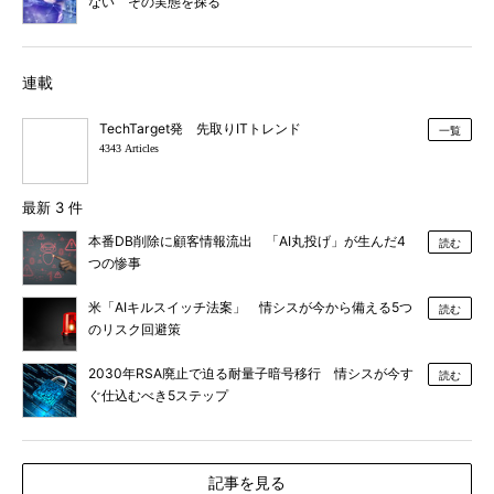
ない その実態を探る
連載
TechTarget発 先取りITトレンド
一覧
4343 Articles
最新 3 件
本番DB削除に顧客情報流出 「AI丸投げ」が生んだ4
読む
つの惨事
米「AIキルスイッチ法案」 情シスが今から備える5つ
読む
のリスク回避策
2030年RSA廃止で迫る耐量子暗号移行 情シスが今す
読む
ぐ仕込むべき5ステップ
記事を見る