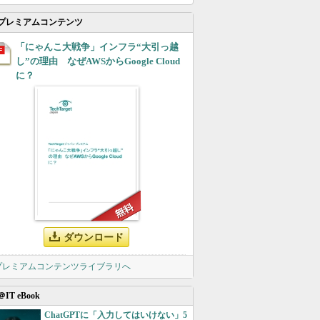
プレミアムコンテンツ
「にゃんこ大戦争」インフラ“大引っ越
し”の理由 なぜAWSからGoogle Cloud
に？
ダウンロード
 プレミアムコンテンツライブラリへ
＠IT eBook
ChatGPTに「入力してはいけない」5