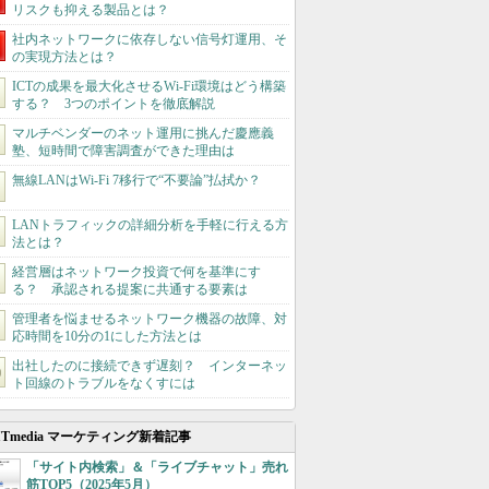
リスクも抑える製品とは？
社内ネットワークに依存しない信号灯運用、そ
の実現方法とは？
ICTの成果を最大化させるWi-Fi環境はどう構築
する？ 3つのポイントを徹底解説
マルチベンダーのネット運用に挑んだ慶應義
塾、短時間で障害調査ができた理由は
無線LANはWi-Fi 7移行で“不要論”払拭か？
LANトラフィックの詳細分析を手軽に行える方
法とは？
経営層はネットワーク投資で何を基準にす
る？ 承認される提案に共通する要素は
管理者を悩ませるネットワーク機器の故障、対
応時間を10分の1にした方法とは
出社したのに接続できず遅刻？ インターネッ
ト回線のトラブルをなくすには
ITmedia マーケティング新着記事
「サイト内検索」＆「ライブチャット」売れ
筋TOP5（2025年5月）