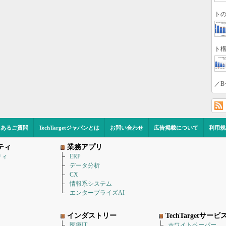
トの
ト構
／B
くあるご質問
TechTargetジャパンとは
お問い合わせ
広告掲載について
利用規
ティ
業務アプリ
ティ
ERP
データ分析
CX
情報系システム
エンタープライズAI
インダストリー
TechTargetサービ
医療IT
ホワイトペーパー