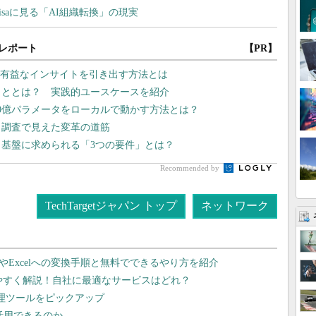
レポート
【PR】
Iで有益なインサイトを引き出す方法とは
こととは？ 実践的ユースケースを紹介
00億パラメータをローカルで動かす方法とは？
 調査で見えた変革の道筋
タ基盤に求められる「3つの要件」とは？
Recommended by
TechTargetジャパン トップ
ネットワーク
dやExcelへの変換手順と無料でできるやり方を紹介
りやすく解説！自社に最適なサービスはどれ？
管理ツールをピックアップ
で活用できるのか