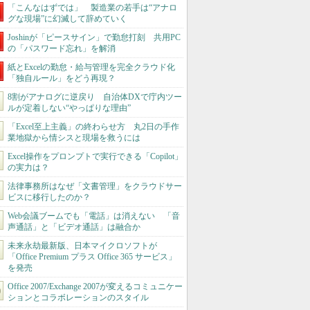
「こんなはずでは」 製造業の若手は“アナロ
グな現場”に幻滅して辞めていく
Joshinが「ピースサイン」で勤怠打刻 共用PC
の「パスワード忘れ」を解消
紙とExcelの勤怠・給与管理を完全クラウド化
「独自ルール」をどう再現？
8割がアナログに逆戻り 自治体DXで庁内ツー
ルが定着しない“やっぱりな理由”
「Excel至上主義」の終わらせ方 丸2日の手作
業地獄から情シスと現場を救うには
Excel操作をプロンプトで実行できる「Copilot」
の実力は？
法律事務所はなぜ「文書管理」をクラウドサー
ビスに移行したのか？
Web会議ブームでも「電話」は消えない 「音
声通話」と「ビデオ通話」は融合か
未来永劫最新版、日本マイクロソフトが
「Office Premium プラス Office 365 サービス」
を発売
Office 2007/Exchange 2007が変えるコミュニケー
ションとコラボレーションのスタイル