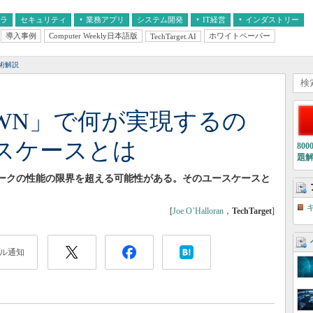
フラ
セキュリティ
業務アプリ
システム開発
IT経営
インダストリー
導入事例
Computer Weekly日本語版
ホワイトペーパー
TechTarget.AI
AI
経営とIT
医療IT
中堅・中小企業とIT
教育IT
術解説
OWN」で何が実現するの
スケースとは
80
題
ワークの性能の限界を超える可能性がある。そのユースケースと
[
Joe O’Halloran
，
TechTarget
]
ル通知