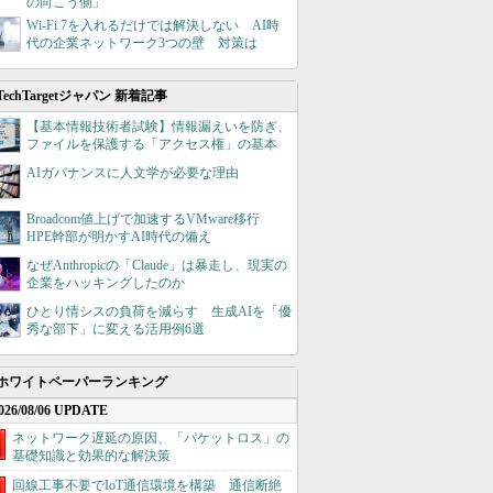
の向こう側」
Wi-Fi 7を入れるだけでは解決しない AI時
代の企業ネットワーク3つの壁 対策は
TechTargetジャパン 新着記事
【基本情報技術者試験】情報漏えいを防ぎ、
ファイルを保護する「アクセス権」の基本
AIガバナンスに人文学が必要な理由
Broadcom値上げで加速するVMware移行
HPE幹部が明かすAI時代の備え
なぜAnthropicの「Claude」は暴走し、現実の
企業をハッキングしたのか
ひとり情シスの負荷を減らす 生成AIを「優
秀な部下」に変える活用例6選
ホワイトペーパーランキング
026/08/06 UPDATE
ネットワーク遅延の原因、「パケットロス」の
基礎知識と効果的な解決策
回線工事不要でIoT通信環境を構築 通信断絶