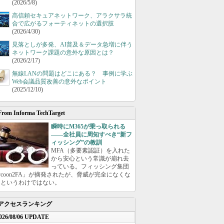
(2026/5/8)
高信頼セキュアネットワーク、アラクサラ統
合で広がるフォーティネットの選択肢
(2026/4/30)
見落としが多発、AI普及＆データ急増に伴う
ネットワーク課題の意外な原因とは？
(2026/2/17)
無線LANの問題はどこにある？ 事例に学ぶ
Web会議品質改善の意外なポイント
(2025/12/10)
From Informa TechTarget
瞬時にM365が乗っ取られる
――全社員に周知すべき“新フ
ィッシング”の教訓
MFA（多要素認証）を入れた
から安心という常識が崩れ去
っている。フィッシング集団
ycoon2FA」が摘発されたが、脅威が完全になくな
たというわけではない。
アクセスランキング
026/08/06 UPDATE