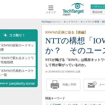
ITイン
製品比較
メディア
クラウド
エンタープライズ
ERP
仮想化
TechTargetジャパン
ネットワーク
ネットワーク管理
技
データ分析
サーバ＆ストレージ
IOWNの正体に迫る【後編】
CX
スマートモバイル
ココ知り！
NTTの構想「I
情報系システム
ネットワーク
T IOWNの技術ロードマッ
か？ そのユー
システム運用管理
概要
T IOWNで変わるネットワ
NTTが掲げる「IOWN」は既存ネット
ク性能指標
して何が挙がっているのか。
T IOWNの代表的ユースケ
≫
2024年09月13日 05時00分 公開
ス一覧
印刷／PDF
メー
関連キーワード