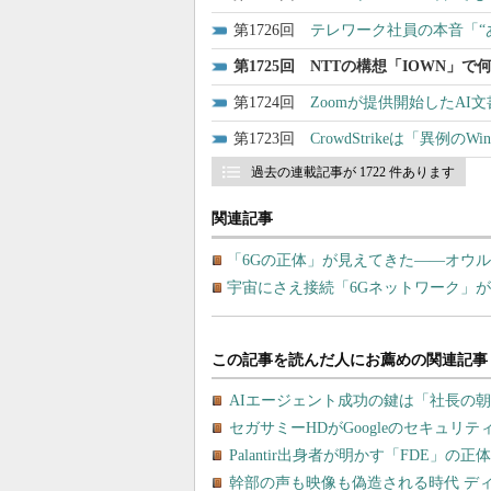
1726
テレワーク社員の本音「“
1725
NTTの構想「IOWN」
1724
Zoomが提供開始したAI文
1723
CrowdStrikeは「異例
過去の連載記事が 1722 件あります
関連記事
「6Gの正体」が見えてきた――オウル
宇宙にさえ接続「6Gネットワーク」が