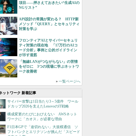
項目――押さえておきたい“生成AIの
NGリスト”
API設計の常識が変わる？ HTTP新
メソッド「QUERY」とセキュリティ
対策を学ぶ
フロンティアAIとサイバーセキュリ
ティ対策の現在地 「17万行のAIコ
ード分析」事例と公的ガイドライン
が示す道筋
「無線LANがつながらない」の苦情
をゼロに 3つの現場に学ぶネットワ
ーク改善術
»
一覧ページへ
ネットワーク 新着記事
サイバー攻撃は1日当たり3～5億件 ワール
ドカップ2026を支えたLenovoのIT戦略
構成変更のたびにおびえない AWSネット
ワークに「カオス」が必要な理由
F1日本GPで「途切れない」大規模通信 ソ
フトバンクとエリクソンが挑んだ「スピード