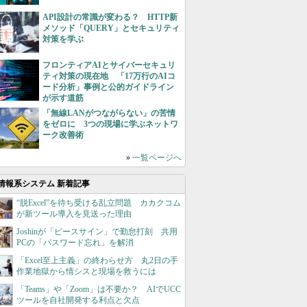
API設計の常識が変わる？ HTTP新
メソッド「QUERY」とセキュリティ
対策を学ぶ
フロンティアAIとサイバーセキュリ
ティ対策の現在地 「17万行のAIコ
ード分析」事例と公的ガイドライン
が示す道筋
「無線LANがつながらない」の苦情
をゼロに 3つの現場に学ぶネットワ
ーク改善術
»
一覧ページへ
情報系システム 新着記事
“脱Excel”を待ち受ける乱立問題 カカクコム
が新ツール導入を見送った理由
Joshinが「ピースサイン」で勤怠打刻 共用
PCの「パスワード忘れ」を解消
「Excel至上主義」の終わらせ方 丸2日の手
作業地獄から情シスと現場を救うには
「Teams」や「Zoom」は不要か？ AIでUCC
ツールを自社開発する利点と欠点