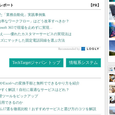
レポート
【PR】
した「業務自動化」実践事例集
非効率なワークフロー」はどう改革すべきか？
oft 365で現場を止めずに実現...
換え――優れたカスタマーサービスの実現法は
ーズにマッチした固定電話回線を選ぶ方法
Recommended by
TechTargetジャパン トップ
情報系システム
dやExcelへの変換手順と無料でできるやり方を紹介
りやすく解説！自社に最適なサービスはどれ？
管理ツールをピックアップ
で活用できるのか
テム17選を徹底比較！おすすめサービスと選び方のコツを解説