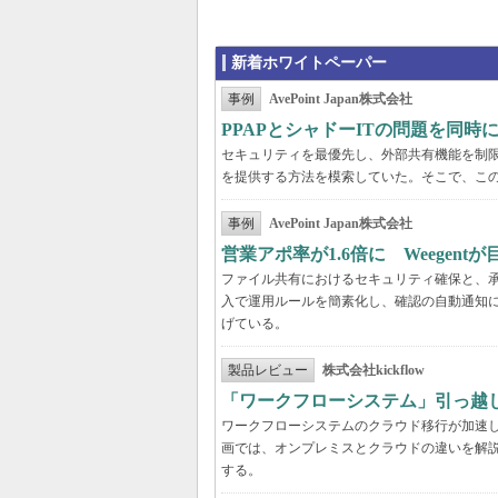
新着ホワイトペーパー
事例
AvePoint Japan株式会社
PPAPとシャドーITの問題を同時に解
セキュリティを最優先し、外部共有機能を制
を提供する方法を模索していた。そこで、こ
事例
AvePoint Japan株式会社
営業アポ率が1.6倍に Weegen
ファイル共有におけるセキュリティ確保と、承認
入で運用ルールを簡素化し、確認の自動通知に
げている。
製品レビュー
株式会社kickflow
「ワークフローシステム」引っ越
ワークフローシステムのクラウド移行が加速
画では、オンプレミスとクラウドの違いを解
する。