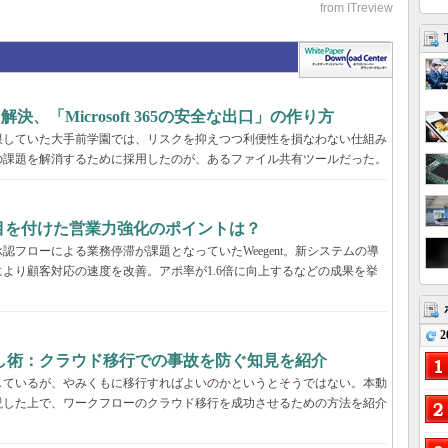
決、「Microsoft 365の安全な出口」の作り方
限していた大手前学園では、リスクを抑えつつ利便性を損なわない仕組み
の課題を解消するために採用したのが、あるファイル共有ツールだった。
tが目を付けた営業力強化のポイントは？
フローによる業務停滞が課題となっていたWeegent。新システムの導
より顧客対応の速度を改善。アポ率が1.6倍に向上するなどの成果を挙
2
し術：クラウド移行での事故を防ぐ知見を紹介
しているが、やみくもに移行すればよいのかというとそうではない。本動
説した上で、ワークフローのクラウド移行を成功させるための方法を紹介