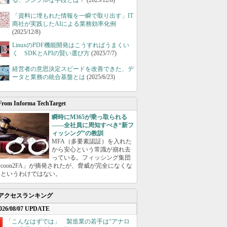
る、シンプルな手段とは？
(2025/12/8)
「資料に埋もれた情報を一瞬で取り出す」IT
商社が実践したAIによる業務効率化例
(2025/12/8)
LinuxのPDF機能開発はこうすればうまくい
く SDKとAPIの賢い選び方
(2025/7/7)
経営者の意思決定スピードを改善できた、デ
ータと業務の統合基盤とは
(2025/6/23)
From Informa TechTarget
瞬時にM365が乗っ取られる
――全社員に周知すべき“新フ
ィッシング”の教訓
MFA（多要素認証）を入れた
から安心という常識が崩れ去
っている。フィッシング集団
ycoon2FA」が摘発されたが、脅威が完全になくな
たというわけではない。
アクセスランキング
026/08/07 UPDATE
「こんなはずでは」 製造業の若手は“アナロ