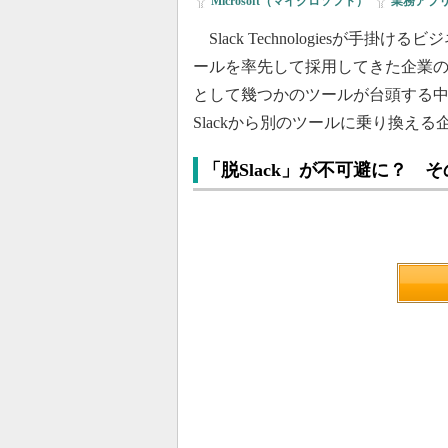
Microsoft（マイクロソフト）
|
業務アプ
Slack Technologiesが手
ールを率先して採用してきた企業
として幾つかのツールが台頭する中で
Slackから別のツールに乗り換え
「脱Slack」が不可避に？ 