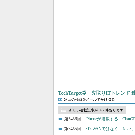
TechTarget発 先取りITトレンド
次回の掲載をメールで受け取る
新しい連載記事が 877 件あります
3466
iPhoneが搭載する「Ch
3465
SD-WANではなく「Na