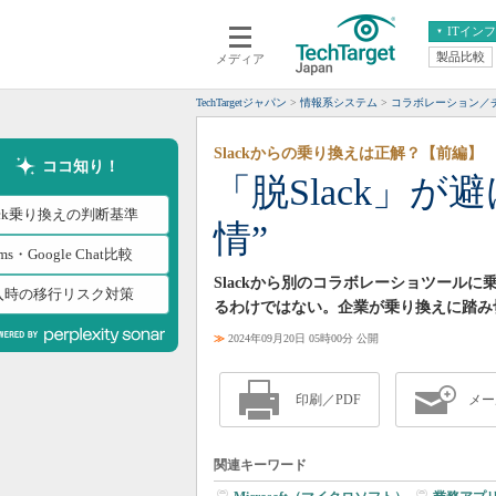
ITイン
製品比較
メディア
クラウド
エンタープライズ
ERP
仮想化
TechTargetジャパン
情報系システム
コラボレーション／
データ分析
サーバ＆ストレージ
Slackからの乗り換えは正解？【前編】
CX
スマートモバイル
ココ知り！
「脱Slack」
情報系システム
ネットワーク
ack乗り換えの判断基準
情”
システム運用管理
ams・Google Chat比較
Slackから別のコラボレーショツール
入時の移行リスク対策
るわけではない。企業が乗り換えに踏み
≫
2024年09月20日 05時00分 公開
印刷／PDF
メー
関連キーワード