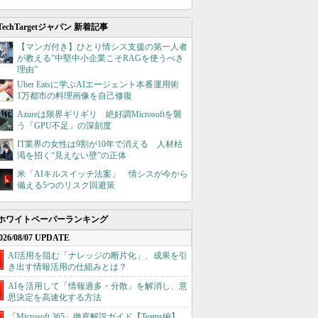
TechTargetジャパン 新着記事
【マンガ付き】ひとり情シス支援の第一人者
が教える”中堅中小企業こそRAGを使うべき
理由”
Uber Eatsに学ぶAIエージェント本番運用術
1万都市の料理画像を自己修復
Azureは限界ギリギリ 絶好調Microsoftを襲
う「GPU不足」の深刻度
IT業界の女性は9割が10年で消える 人材枯
渇を招く“見えない壁”の正体
米「AIキルスイッチ法案」 情シスが今から
備える5つのリスク回避策
ホワイトペーパーランキング
026/08/07 UPDATE
AI活用を阻む「ナレッジの断片化」、成果を引
き出す情報活用の仕組みとは？
AIを活用して「情報過多・分散」を解消し、意
思決定を高速化する方法
「Microsoft 365」徹底解説ガイド【Teams編】