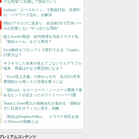
グな現場”に幻滅して辞めていく
Joshinが「ピースサイン」で勤怠打刻 共用PC
の「パスワード忘れ」を解消
8割がアナログに逆戻り 自治体DXで庁内ツー
ルが定着しない“やっぱりな理由”
紙とExcelの勤怠・給与管理を完全クラウド化
「独自ルール」をどう再現？
Excel操作をプロンプトで実行できる「Copilot」
の実力は？
キラキラした未来が見えてこないウェアラブル
端末、用途はかなり限定的になる？
「Excel至上主義」の終わらせ方 丸2日の手作
業地獄から情シスと現場を救うには
「脱Excel」をローコード／ノーコード開発で進
めるヒントが詰まったホワイトペーパー3選
TeamsとZoom導入の保険会社が進める「強制せ
ずに社員をオフィスに戻す」戦略
「競合はDropboxやBox」 クラウド対応を急
ぐAlfrescoの戦略とは
プレミアムコンテンツ