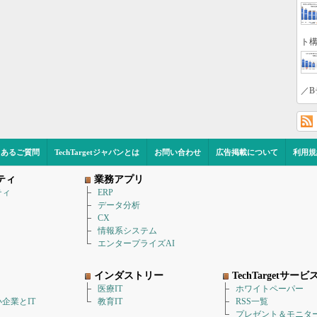
ト構
／B
くあるご質問
TechTargetジャパンとは
お問い合わせ
広告掲載について
利用規
ティ
業務アプリ
ティ
ERP
データ分析
CX
情報系システム
エンタープライズAI
インダストリー
TechTargetサービ
医療IT
ホワイトペーパー
企業とIT
教育IT
RSS一覧
プレゼント＆モニタ