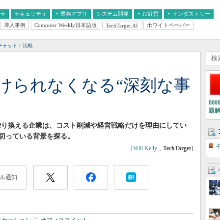
フラ
セキュリティ
業務アプリ
システム開発
IT経営
インダストリー
導入事例
Computer Weekly日本語版
ホワイトペーパー
TechTarget.AI
AI
経営とIT
医療IT
中堅・中小企業とIT
教育IT
チャット
比較
が避けられなくなる“深刻な事
80
題
に乗り換える企業は、コスト削減や経営戦略だけを理由にしてい
切っている背景を探る。
[
Will Kelly
，
TechTarget
]
ル通知