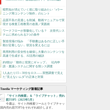
暗黙知が消えていく前に取り組みたい「eラー
ニング用コンテンツ制作」のヒント
品質不良の見逃しを削減、動画マニュアルで実
現する検査工程教育の改善／実践術
ワークフローが形骸化している？ 次世代シス
テムに求められる3つの条件
製造現場の悩み 「手順書はあるのに正しい手
順が定着しない」状況を変えるには
商用利用の安全性を確保し大量のコンテンツを
高速で生成する、AI活用の秘訣
約8割が「期待と現実にギャップ」 社内申
請・稟議システムに関する情シス調査
1人あたり15～30分をロス――実態調査で見え
た“見えないムダ”の正体と対策
ITmedia マーケティング新着記事
「サイト内検索」＆「ライブチャット」売れ
筋TOP5（2025年5月）
今週は、サイト内検索ツールとライブチャッ
国内売れ筋TOP5をそれぞれ紹介します。