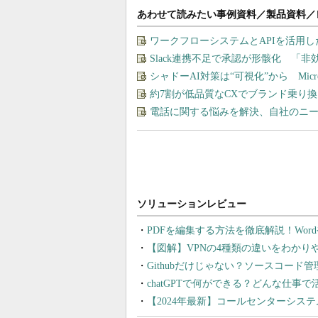
あわせて読みたい事例資料／製品資料／
ワークフローシステムとAPIを活用
Slack連携不足で承認が形骸化 「
シャドーAI対策は“可視化”から Micros
約7割が低品質なCXでブランド乗り
電話に関する悩みを解決、自社のニ
PDFを編集する方法を徹底解説！Wor
【図解】VPNの4種類の違いをわか
Githubだけじゃない？ソースコード
chatGPTで何ができる？どんな仕事
【2024年最新】コールセンターシス