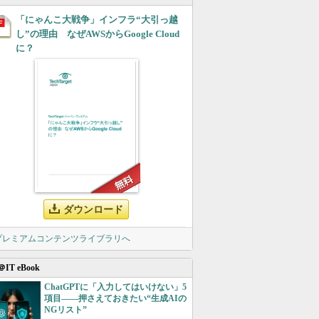
「にゃんこ大戦争」インフラ“大引っ越
し”の理由 なぜAWSからGoogle Cloud
に？
ダウンロード
 プレミアムコンテンツライブラリへ
＠IT eBook
ChatGPTに「入力してはいけない」5
項目――押さえておきたい“生成AIの
NGリスト”