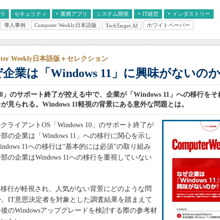
フラ
セキュリティ
業務アプリ
システム開発
IT経営
インダストリー
導入事例
Computer Weekly日本語版
ホワイトペーパー
TechTarget.AI
AI
経営とIT
医療IT
中堅・中小企業とIT
教育IT
uter Weekly日本語版＋セレクション
企業は「Windows 11」に興味がないの
s 10」のサポート終了が控える中で、企業が「Windows 11」への移行を
が見られる。Windows 11軽視の背景にある意外な問題とは。
ftのクライアントOS「Windows 10」のサポート終了が
部の企業は「Windows 11」への移行に関心を示し
ndows 11への移行は“基本的には必須”の取り組み
部の企業はWindows 11への移行を重視していない
s 11移行が軽視され、人気がない背景にどのような問
。IT意思決定者を対象とした調査結果を踏まえて
後のWindowsアップグレードを検討する際の参考材