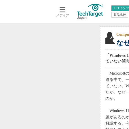
ITイン
製品比較
メディア
クラウド
エンタープライズ
ERP
仮想化
データ分析
サーバ＆ストレージ
Comp
なぜ
CX
スマートモバイル
情報系システム
ネットワーク
「Window
システム運用管理
ていない傾向
Microso
迫る中で、一
ていない。Wi
だが、なぜ一
のか。
Window
題があるのか
解説する。今