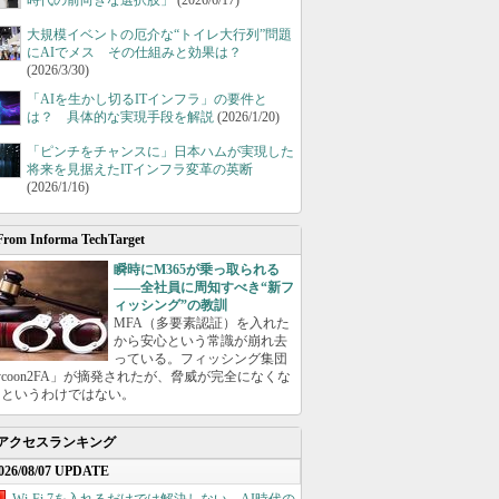
時代の前向きな選択肢」
(2026/6/17)
大規模イベントの厄介な“トイレ大行列”問題
にAIでメス その仕組みと効果は？
(2026/3/30)
「AIを生かし切るITインフラ」の要件と
は？ 具体的な実現手段を解説
(2026/1/20)
「ピンチをチャンスに」日本ハムが実現した
将来を見据えたITインフラ変革の英断
(2026/1/16)
From Informa TechTarget
瞬時にM365が乗っ取られる
――全社員に周知すべき“新フ
ィッシング”の教訓
MFA（多要素認証）を入れた
から安心という常識が崩れ去
っている。フィッシング集団
ycoon2FA」が摘発されたが、脅威が完全になくな
たというわけではない。
アクセスランキング
026/08/07 UPDATE