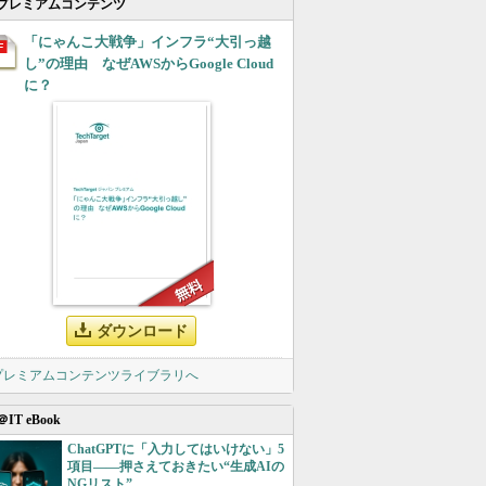
プレミアムコンテンツ
「にゃんこ大戦争」インフラ“大引っ越
し”の理由 なぜAWSからGoogle Cloud
に？
ダウンロード
 プレミアムコンテンツライブラリへ
＠IT eBook
ChatGPTに「入力してはいけない」5
項目――押さえておきたい“生成AIの
NGリスト”