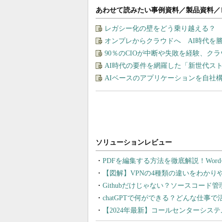
あわせて読みたい事例資料／製品資料／
レガシー化の壁をどう乗り越える？ 
オンプレからクラウドへ AI時代を
90％のCIOが中断や失敗を経験、ク
AI時代の要件を網羅した「新世代ス
AIベースのアプリケーションを自社
PDFを編集する方法を徹底解説！Wor
【図解】VPNの4種類の違いをわか
Githubだけじゃない？ソースコード
chatGPTで何ができる？どんな仕事
【2024年最新】コールセンターシス