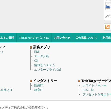
／B
くあるご質問
TechTargetジャパンとは
お問い合わせ
広告掲載について
利用規
ティ
業務アプリ
ティ
ERP
データ分析
CX
情報系システム
エンタープライズAI
インダストリー
TechTargetサービ
医療IT
ホワイトペーパー
企業とIT
教育IT
RSS一覧
プレゼント＆モニタ
アイティメディア株式会社の登録商標です。