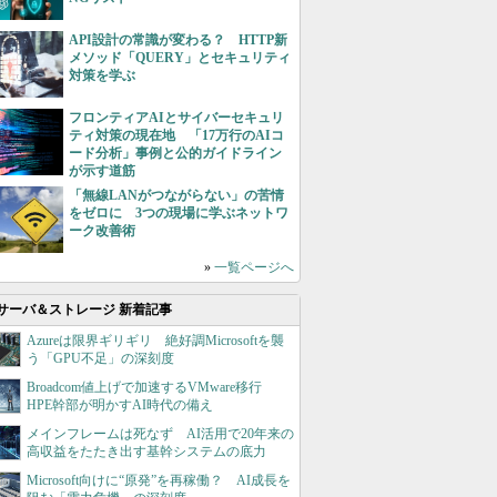
API設計の常識が変わる？ HTTP新
メソッド「QUERY」とセキュリティ
対策を学ぶ
フロンティアAIとサイバーセキュリ
ティ対策の現在地 「17万行のAIコ
ード分析」事例と公的ガイドライン
が示す道筋
「無線LANがつながらない」の苦情
をゼロに 3つの現場に学ぶネットワ
ーク改善術
»
一覧ページへ
サーバ＆ストレージ 新着記事
Azureは限界ギリギリ 絶好調Microsoftを襲
う「GPU不足」の深刻度
Broadcom値上げで加速するVMware移行
HPE幹部が明かすAI時代の備え
メインフレームは死なず AI活用で20年来の
高収益をたたき出す基幹システムの底力
Microsoft向けに“原発”を再稼働？ AI成長を