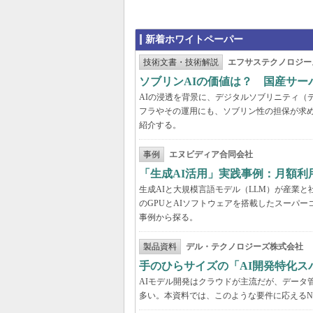
新着ホワイトペーパー
技術文書・技術解説
エフサステクノロジー
ソブリンAIの価値は？ 国産サ
AIの浸透を背景に、デジタルソブリニティ（
フラやその運用にも、ソブリン性の担保が求め
紹介する。
事例
エヌビディア合同会社
「生成AI活用」実践事例：月額
生成AIと大規模言語モデル（LLM）が産業
のGPUとAIソフトウェアを搭載したスーパー
事例から探る。
製品資料
デル・テクノロジーズ株式会社
手のひらサイズの「AI開発特化ス
AIモデル開発はクラウドが主流だが、データ
多い。本資料では、このような要件に応えるNVI