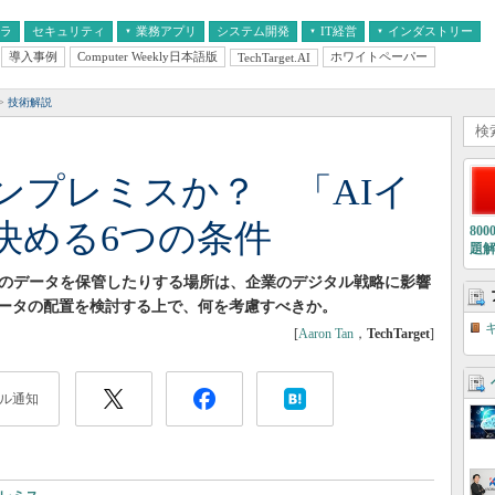
フラ
セキュリティ
業務アプリ
システム開発
IT経営
インダストリー
導入事例
Computer Weekly日本語版
ホワイトペーパー
TechTarget.AI
AI
経営とIT
医療IT
中堅・中小企業とIT
教育IT
技術解説
ンプレミスか？ 「AIイ
決める6つの条件
80
題
めのデータを保管したりする場所は、企業のデジタル戦略に影響
ータの配置を検討する上で、何を考慮すべきか。
[
Aaron Tan
，
TechTarget
]
ル通知