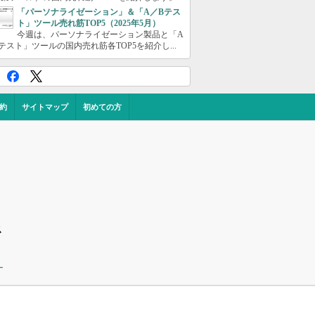
「パーソナライゼーション」＆「A／Bテス
ト」ツール売れ筋TOP5（2025年5月）
今週は、パーソナライゼーション製品と「A
テスト」ツールの国内売れ筋各TOP5を紹介し...
約
サイトマップ
初めての方
ス
ー