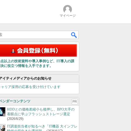
マイページ
00点以上の技術資料や導入事例など、IT導入の課
解決に役立つ情報を入手できます。
アイティメディアからのお知らせ
キャリア採用の応募を受け付けています
ベンダーコンテンツ
PR
HDDとの価格差縮小も後押し、BPO大手の
着眼点に学ぶフラッシュストレージ選定
(2026/6/29)
IT調達担当者が知るべき「IT機器 大インフレ