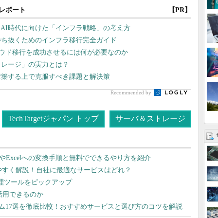
レポート
【PR】
AI時代に向けた「インフラ戦略」の考え方
勝ち抜くためのインフラ移行完全ガイド
ラウド移行を成功させるには何が必要なのか
トレージ」の実力とは？
構築する上で克服すべき課題と解決策
Recommended by
TechTargetジャパン トップ
サーバ＆ストレージ
dやExcelへの変換手順と無料でできるやり方を紹介
りやすく解説！自社に最適なサービスはどれ？
管理ツールをピックアップ
で活用できるのか
テム17選を徹底比較！おすすめサービスと選び方のコツを解説