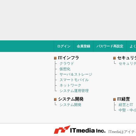
ログイン
会員登録
パスワード再設定
よ
ITインフラ
セキュリ
クラウド
セキュリ
仮想化
サーバ＆ストレージ
スマートモバイル
ネットワーク
システム運用管理
システム開発
IT経営
システム開発
経営とIT
中堅・中小
ITmediaは