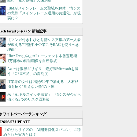
阻む「電力危機」の深刻度
IBMがメインフレームの聖域を解体 情シス
の悲願「メインフレーム運用の共通化」が現
実に？
TechTargetジャパン 新着記事
【マンガ付き】ひとり情シス支援の第一人者
が教える”中堅中小企業こそRAGを使うべき
理由”
Uber Eatsに学ぶAIエージェント本番運用術
1万都市の料理画像を自己修復
Azureは限界ギリギリ 絶好調Microsoftを襲
う「GPU不足」の深刻度
IT業界の女性は9割が10年で消える 人材枯
渇を招く“見えない壁”の正体
米「AIキルスイッチ法案」 情シスが今から
備える5つのリスク回避策
ホワイトペーパーランキング
026/08/07 UPDATE
手のひらサイズの「AI開発特化スパコン」に秘
められた実力とは？