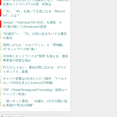
Wi-Fi 7を入れるだけでは解決しない AI時代の
企業ネットワーク3つの壁 対策は
「5G」「4G」を抜いて主流になる「Massive
IoT」とは？
Aristaが「VeloCloud SD-WAN」を買収 そ
の“真の狙い”とBroadcomの思惑
“6G誕生”へ 「5G」の先にあるモバイル通信
の進化
混同しがちな「スループット」と「帯域幅」
の“ネットワーク的”違い
2030年にネットワークが“限界”を迎える 通信
事業者の切実な悩み
PCだけじゃない、通信分野に広がる「ホワイ
トボックス」旋風
サイバー攻撃は1日当たり3～5億件 ワールド
カップ2026を支えたLenovoのIT戦略
VRF（Virtual Routing and Forwarding：仮想ルー
ティング／転送）
「遅いネット通信」「水漏れ」の2大欠陥に悩
む英国の“苦渋の決断”