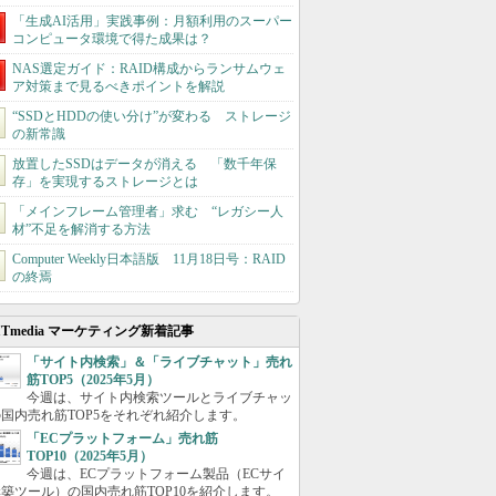
「生成AI活用」実践事例：月額利用のスーパー
コンピュータ環境で得た成果は？
NAS選定ガイド：RAID構成からランサムウェ
ア対策まで見るべきポイントを解説
“SSDとHDDの使い分け”が変わる ストレージ
の新常識
放置したSSDはデータが消える 「数千年保
存」を実現するストレージとは
「メインフレーム管理者」求む “レガシー人
材”不足を解消する方法
Computer Weekly日本語版 11月18日号：RAID
の終焉
ITmedia マーケティング新着記事
「サイト内検索」＆「ライブチャット」売れ
筋TOP5（2025年5月）
今週は、サイト内検索ツールとライブチャッ
国内売れ筋TOP5をそれぞれ紹介します。
「ECプラットフォーム」売れ筋
TOP10（2025年5月）
今週は、ECプラットフォーム製品（ECサイ
築ツール）の国内売れ筋TOP10を紹介します。