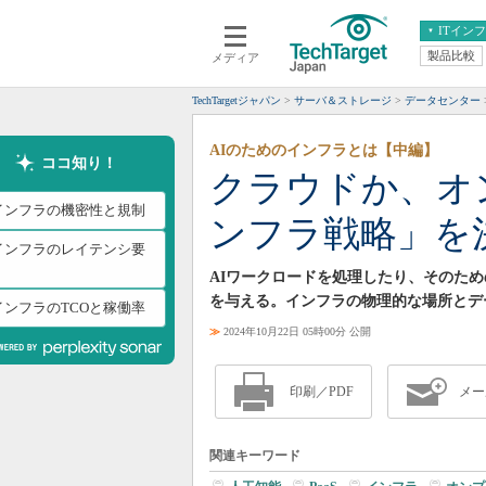
ITイン
製品比較
メディア
クラウド
エンタープライズ
ERP
仮想化
TechTargetジャパン
サーバ＆ストレージ
データセンター
データ分析
サーバ＆ストレージ
AIのためのインフラとは【中編】
CX
スマートモバイル
ココ知り！
クラウドか、オ
情報系システム
ネットワーク
Iインフラの機密性と規制
ンフラ戦略」を
システム運用管理
Iインフラのレイテンシ要
AIワークロードを処理したり、そのた
を与える。インフラの物理的な場所とデ
IインフラのTCOと稼働率
≫
2024年10月22日 05時00分 公開
印刷／PDF
メー
関連キーワード