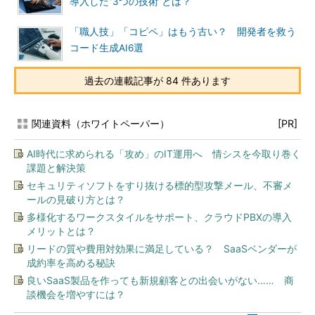
導入した“3つの技術”とは？
「職人技」「コピペ」はもう古い？ 開発者を救う
コード生成AI6選
過去の連載記事が 84 件あります
関連資料（ホワイトペーパー）
[PR]
AI時代に求められる「攻め」のIT運用へ 情シスを今取り巻く
課題と解決策
セキュリティソフトをすり抜ける標的型攻撃メール、不審メ
ールの見破り方とは？
多様化するワークスタイルをサポート、クラウドPBXの導入
メリットとは？
リードの質や費用対効果に満足している？ SaaSベンダーが
成約率を高める秘訣
良いSaaS製品を作っても新規顧客との出会いがない…… 商
談機会を増やすには？