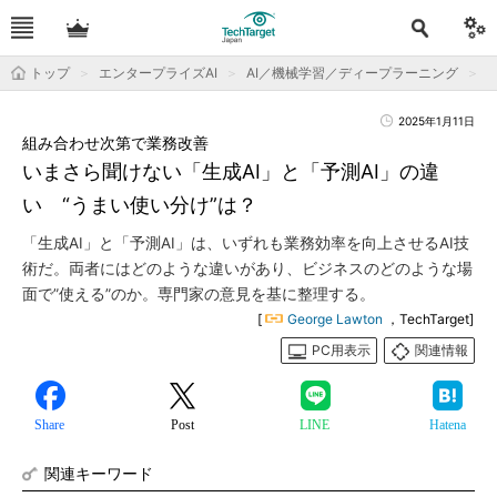
トップ
エンタープライズAI
AI／機械学習／ディープラーニング
2025年1月11日
組み合わせ次第で業務改善
いまさら聞けない「生成AI」と「予測AI」の違
い “うまい使い分け”は？
「生成AI」と「予測AI」は、いずれも業務効率を向上させるAI技
術だ。両者にはどのような違いがあり、ビジネスのどのような場
面で”使える”のか。専門家の意見を基に整理する。
[
George Lawton
，TechTarget]
PC用表示
関連情報
Share
Post
LINE
Hatena
関連キーワード