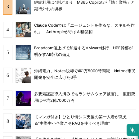
継続利用は4割どまり M365 Copilotが「効く業務」と
期待外れの境界
Claude Codeでは「エージェントを作るな、スキルを作
れ」 Anthropicが示すAI構築術
Broadcom値上げで加速するVMware移行 HPE幹部が
明かすAI時代の備え
沖縄電力、Notes脱却で年1万5000時間減 kintone市民
開発を安全に広げた6手
多要素認証導入済みでもランサムウェア被害に 復旧費
用は平均2億7000万円
【マンガ付き】ひとり情シス支援の第一人者が教え
る”中堅中小企業こそRAGを使うべき理由”