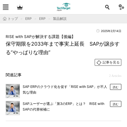
トップ
ERP
ERP
製品解説
2025年2月14日
RISE with SAPが解決する課題【後編】
保守期限を2033年まで事実上延長 SAPが譲歩す
る“やっぱりな理由”
記事を見る
関連記事
2 Articles
SAP ERPのクラウド化を促す「RISE with SAP」が不人
読む
気な理由
SAPユーザーが選ぶ「第3のERP」とは？ RISE with
読む
SAPの代替候補に