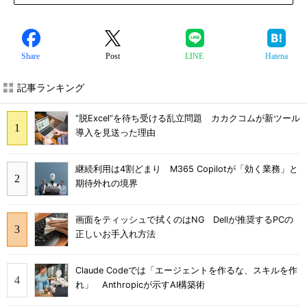
Share
Post
LINE
Hatena
記事ランキング
“脱Excel”を待ち受ける乱立問題 カカクコムが新ツール
導入を見送った理由
継続利用は4割どまり M365 Copilotが「効く業務」と
期待外れの境界
画面をティッシュで拭くのはNG Dellが推奨するPCの
正しいお手入れ方法
Claude Codeでは「エージェントを作るな、スキルを作
れ」 Anthropicが示すAI構築術