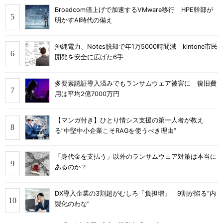
Broadcom値上げで加速するVMware移行 HPE幹部が
明かすAI時代の備え
沖縄電力、Notes脱却で年1万5000時間減 kintone市民
開発を安全に広げた6手
多要素認証導入済みでもランサムウェア被害に 復旧費
用は平均2億7000万円
【マンガ付き】ひとり情シス支援の第一人者が教え
る”中堅中小企業こそRAGを使うべき理由”
「身代金を支払う」以外のランサムウェア対策は本当に
あるのか？
DX導入企業の3割超がむしろ「負担増」 9割が陥る“内
製化のわな”