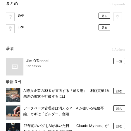
まとめ
3 Keywords
SAP
ク
見る
ERP
見る
著者
1 Authors
Jim O'Donnell
一覧
142 Articles
最新 3 件
AI導入企業の88％が直面する「踊り場」 利益貢献5％
読む
未満の現状を打破するには
データベース管理者は消える？ AIが強いる職務再
読む
編、カギは「ビルダー」台頭
27年前のバグをAIが暴いた日 「Claude Mythos」が
読む