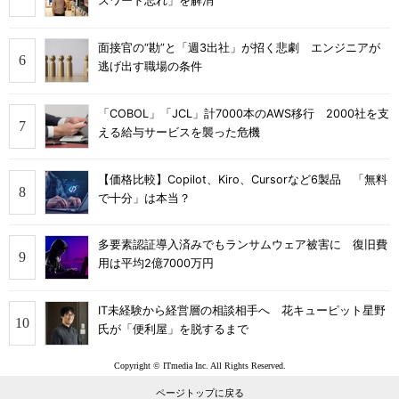
スワード忘れ」を解消
面接官の“勘”と「週3出社」が招く悲劇 エンジニアが
逃げ出す職場の条件
「COBOL」「JCL」計7000本のAWS移行 2000社を支
える給与サービスを襲った危機
【価格比較】Copilot、Kiro、Cursorなど6製品 「無料
で十分」は本当？
多要素認証導入済みでもランサムウェア被害に 復旧費
用は平均2億7000万円
IT未経験から経営層の相談相手へ 花キューピット星野
氏が「便利屋」を脱するまで
Copyright © ITmedia Inc. All Rights Reserved.
ページトップに戻る