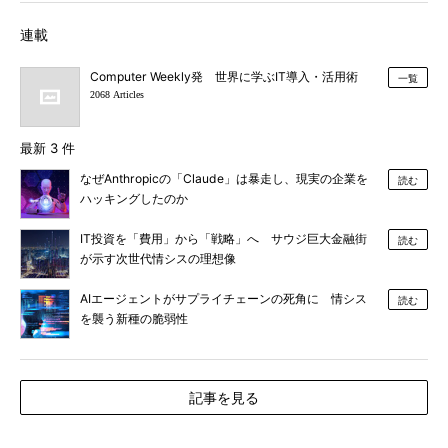
連載
Computer Weekly発 世界に学ぶIT導入・活用術
一覧
2068 Articles
最新 3 件
なぜAnthropicの「Claude」は暴走し、現実の企業を
読む
ハッキングしたのか
IT投資を「費用」から「戦略」へ サウジ巨大金融街
読む
が示す次世代情シスの理想像
AIエージェントがサプライチェーンの死角に 情シス
読む
を襲う新種の脆弱性
記事を見る