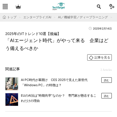
トップ
エンタープライズAI
AI／機械学習／ディープラーニング
2025年2月14日
2025年のITトレンド10選【後編】
「AIエージェント時代」がやって来る 企業はど
う備えるべきか
記事を見る
関連記事
2 Articles
AI PC時代が幕開け CES 2025で見えた新世代
読む
「Windows PC」の特徴は？
EUのAI法は“時期尚早”なのか？ 専門家が懸念するこ
読む
れだけの理由