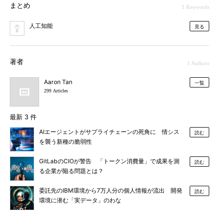
まとめ
1 Keywords
人工知能
見る
著者
1 Authors
Aaron Tan
一覧
299 Articles
最新 3 件
AIエージェントがサプライチェーンの死角に 情シス
読む
を襲う新種の脆弱性
GitLabのCIOが警告 「トークン消費量」で成果を測
読む
る企業が陥る問題とは？
委託先のIBM環境から7万人分の個人情報が流出 開発
読む
環境に潜む「実データ」のわな