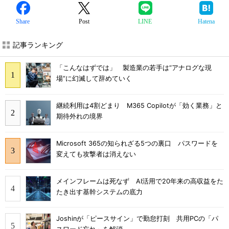
Share
Post
LINE
Hatena
記事ランキング
「こんなはずでは」 製造業の若手は“アナログな現
場”に幻滅して辞めていく
継続利用は4割どまり M365 Copilotが「効く業務」と
期待外れの境界
Microsoft 365の知られざる5つの裏口 パスワードを
変えても攻撃者は消えない
メインフレームは死なず AI活用で20年来の高収益をた
たき出す基幹システムの底力
Joshinが「ピースサイン」で勤怠打刻 共用PCの「パ