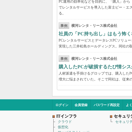
PC運用の効率化などを目的に、「購入」から
でレンタルサービスを導入した富士ピー・エス
る。
事例
横河レンタ・リース株式会社
社員の「PC持ち出し」はもう怖く
PCレンタルサービスとデータレスPCソリュ
実現した三井松島ホールディングス。同社の取
事例
横河レンタ・リース株式会社
購入したPCが破損するたび情シス
人材派遣を手掛けるグロップでは、購入したP
増大に悩まされていた。そこで同社は、従来の
ログイン
会員登録
パスワード再設定
よ
ITインフラ
セキュリ
クラウド
セキュリ
仮想化