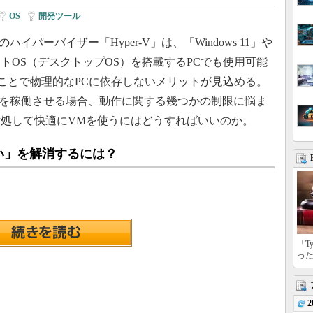
OS
|
開発ツール
のハイパーバイザー「Hyper-V」は、「Windows 11」や
イアントOS（デスクトップOS）を搭載するPCでも使用可能
ことで物理的なPCに依存しないメリットが見込める。
r-Vを稼働させる場合、動作に関する幾つかの制限に悩ま
処して快適にVMを使うにはどうすればいいのか。
Vが遅い」を解消するには？
「T
っ
2