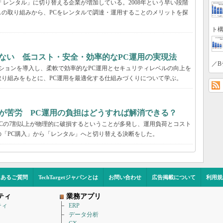
「レンタル」に切り替える企業が増加している。2008年という早い段階
の取り組みから、PCをレンタルで調達・運用することのメリットを探
ト構
ない 低コスト・安全・効率的なPC運用の実現法
／B
ーションを導入し、柔軟で効率的なPC運用とセキュリティレベルの向上を
り組みをもとに、PC運用を最適化する仕組みづくりについて学ぶ。
が苦労 PC運用の負担はどうすれば解消できる？
Cの7割以上が物理的に破損するということが多発し、運用負荷とコスト
「PC購入」から「レンタル」へと切り替える決断をした。
くあるご質問
TechTargetジャパンとは
お問い合わせ
広告掲載について
利用規
ティ
業務アプリ
ティ
ERP
データ分析