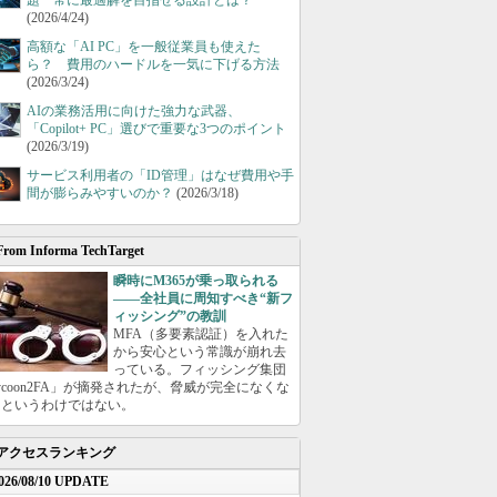
題 常に最適解を目指せる設計とは？
(2026/4/24)
高額な「AI PC」を一般従業員も使えた
ら？ 費用のハードルを一気に下げる方法
(2026/3/24)
AIの業務活用に向けた強力な武器、
「Copilot+ PC」選びで重要な3つのポイント
(2026/3/19)
サービス利用者の「ID管理」はなぜ費用や手
間が膨らみやすいのか？
(2026/3/18)
From Informa TechTarget
瞬時にM365が乗っ取られる
――全社員に周知すべき“新フ
ィッシング”の教訓
MFA（多要素認証）を入れた
から安心という常識が崩れ去
っている。フィッシング集団
ycoon2FA」が摘発されたが、脅威が完全になくな
たというわけではない。
アクセスランキング
026/08/10 UPDATE