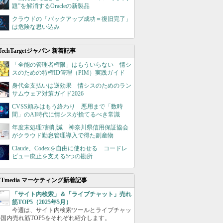
題”を解消するOracleの新製品
クラウドの「バックアップ成功＝復旧完了」
は危険な思い込み
TechTargetジャパン 新着記事
「全能の管理者権限」はもういらない 情シ
スのための特権ID管理（PIM）実践ガイド
身代金支払いは逆効果 情シスのためのラン
サムウェア対策ガイド2026
CVSS頼みはもう終わり 悪用まで「数時
間」のAI時代に情シスが捨てるべき常識
年度末処理7割削減 神奈川県信用保証協会
がクラウド勤怠管理導入で得た副産物
Claude、Codexを自由に使わせる コードレ
ビュー廃止を支える5つの勘所
ITmedia マーケティング新着記事
「サイト内検索」＆「ライブチャット」売れ
筋TOP5（2025年5月）
今週は、サイト内検索ツールとライブチャッ
国内売れ筋TOP5をそれぞれ紹介します。