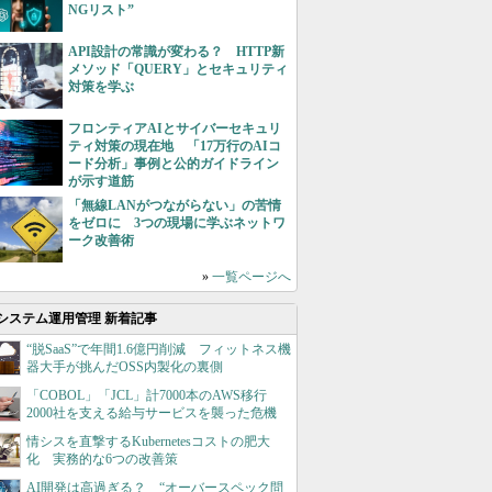
NGリスト”
API設計の常識が変わる？ HTTP新
メソッド「QUERY」とセキュリティ
対策を学ぶ
フロンティアAIとサイバーセキュリ
ティ対策の現在地 「17万行のAIコ
ード分析」事例と公的ガイドライン
が示す道筋
「無線LANがつながらない」の苦情
をゼロに 3つの現場に学ぶネットワ
ーク改善術
»
一覧ページへ
システム運用管理 新着記事
“脱SaaS”で年間1.6億円削減 フィットネス機
器大手が挑んだOSS内製化の裏側
「COBOL」「JCL」計7000本のAWS移行
2000社を支える給与サービスを襲った危機
情シスを直撃するKubernetesコストの肥大
化 実務的な6つの改善策
AI開発は高過ぎる？ “オーバースペック問