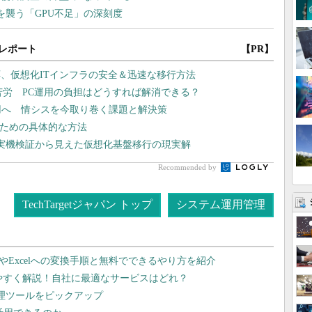
レポート
【PR】
、仮想化ITインフラの安全＆迅速な移行方法
苦労 PC運用の負担はどうすれば解消できる？
運用へ 情シスを今取り巻く課題と解決策
るための具体的な方法
や実機検証から見えた仮想化基盤移行の現実解
Recommended by
TechTargetジャパン トップ
システム運用管理
dやExcelへの変換手順と無料でできるやり方を紹介
りやすく解説！自社に最適なサービスはどれ？
管理ツールをピックアップ