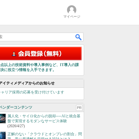
マイページ
00点以上の技術資料や導入事例など、IT導入の課
解決に役立つ情報を入手できます。
アイティメディアからのお知らせ
キャリア採用の応募を受け付けています
ベンダーコンテンツ
PR
属人化・サイロ化からの脱却──AIと統合基
盤で実現するモダンなサービス体験
(2026/4/27)
正解のない「クラウドとオンプレの割合」問