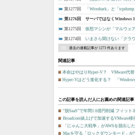
1277
「Wireshark」と「tc
1276
サーバではなくWindows 
1275
仮想マシンが「マルウェア
1274
いまさら聞けない「クラ
過去の連載記事が 1273 件あります
関連記事
本命はやはりHyper-V？ VMware代替を促
Hyper-Vはどう進化する？ 「Windows 