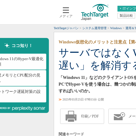
ITイン
製品比較
メディア
クラウド
エンタープライズ
ERP
仮想化
TechTargetジャパン
システム運用管理
Windows
運用＆Ti
データ分析
サーバ＆ストレージ
Windows仮想化のメリットと注意点【第
CX
スマートモバイル
ココ知り！
サーバではなくWin
情報系システム
ネットワーク
ndows 11のHyper-V最適化
遅い」を解消す
システム運用管理
順
想メモリとCPU配分の見
「Windows 11」などのクライアント
し
PCでHyper-Vを使う場合は、幾つ
すればいいのか。
ットワーク遅延対策の設
≫
2025年03月25日 07時15分 公開
印刷／PDF
メー
関連キーワード