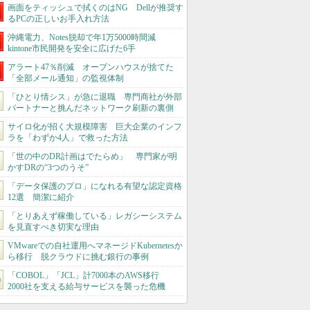
画面をティッシュで拭くのはNG Dellが推奨す
るPCの正しいお手入れ方法
沖縄電力、Notes脱却で年1万5000時間減
kintone市民開発を安全に広げた6手
アラート47％削減 オープンハウスが捨てた
「全部メール通知」の監視体制
「ひとり情シス」が急に退職 専門商社が外部
パートナーと挑んだネットワーク刷新の裏側
サイロ化が招く大規模障害 巨大企業のインフ
ラを「わずか4人」で救った方法
「世の中のDR計画はでたらめ」 専門家が明
かすDRの“3つのうそ”
「データ保護のプロ」になれる有望な認定資格
12選 簡潔に紹介
「とりあえず稼働している」レガシーシステム
を見直すべき切実な理由
VMwareでの自社運用へマネージドKubernetesか
ら移行 脱クラウドに挑む銀行の事例
「COBOL」「JCL」計7000本のAWS移行
2000社を支える給与サービスを襲った危機