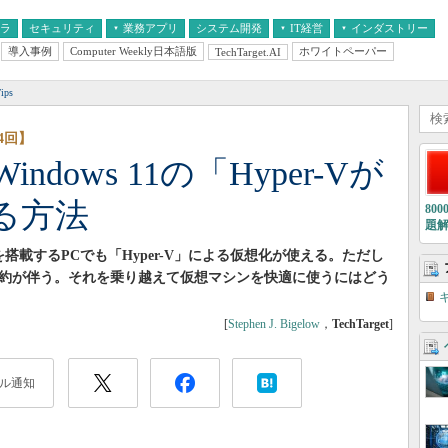
フラ
セキュリティ
業務アプリ
システム開発
IT経営
インダストリー
導入事例
Computer Weekly日本語版
ホワイトペーパー
TechTarget.AI
AI
経営とIT
医療IT
中堅・中小企業とIT
教育IT
ps
4回】
dows 11の「Hyper-Vが
る方法
80
題
OSを搭載するPCでも「Hyper-V」による仮想化が使える。ただし
かの制約が伴う。それを乗り越えて仮想マシンを快適に使うにはどう
[
Stephen J. Bigelow
，
TechTarget
]
ル通知