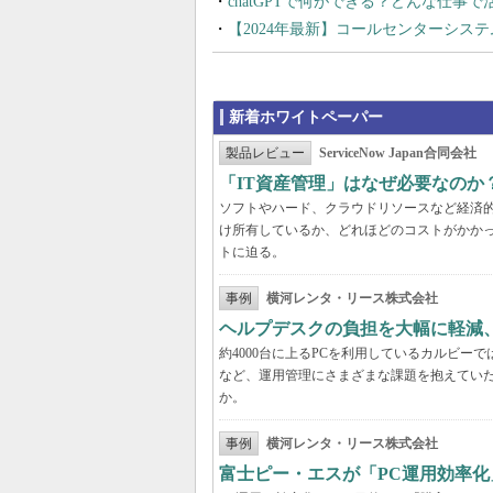
chatGPTで何ができる？どんな仕事
【2024年最新】コールセンターシス
新着ホワイトペーパー
製品レビュー
ServiceNow Japan合同会社
「IT資産管理」はなぜ必要なのか
ソフトやハード、クラウドリソースなど経済的価
け所有しているか、どれほどのコストがかか
トに迫る。
事例
横河レンタ・リース株式会社
ヘルプデスクの負担を大幅に軽減
約4000台に上るPCを利用しているカルビ
など、運用管理にさまざまな課題を抱えてい
か。
事例
横河レンタ・リース株式会社
富士ピー・エスが「PC運用効率化