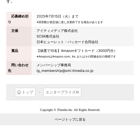
す。
応募締め切
2025年7月15日（火）まで
り
※回答数が規定値に達し次第終了する場合があります
主催
アイティメディア株式会社
SCSK株式会社
日本ヒューレット・パッカード合同会社
賞品
【抽選で10名】Amazonギフトカード（3000円分）
※AmazonはAmazon.com, Inc.またはその関連会社の商標です
問い合わせ
メンバーシップ事務局
先
lg_membership@sml.itmedia.co.jp
トップ
エンタープライズAI
Copyright © ITmedia Inc. All Rights Reserved.
ページトップに戻る