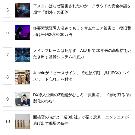
アスクルはなぜ侵害されたのか クラウドの安全神話を
崩す「例外」の正体
多要素認証導入済みでもランサムウェア被害に 復旧費
用は平均2億7000万円
メインフレームは死なず AI活用で20年来の高収益をた
たき出す基幹システムの底力
Joshinが「ピースサイン」で勤怠打刻 共用PCの「パ
スワード忘れ」を解消
DX導入企業の3割超がむしろ「負担増」 9割が陥る“内
製化のわな”
面接官の“勘”と「週3出社」が招く悲劇 エンジニアが
逃げ出す職場の条件