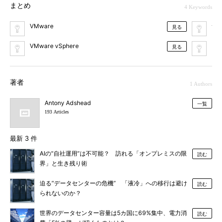
まとめ
4 Keywords
VMware
サ
見る
VMware vSphere
ス
見る
著者
1 Authors
Antony Adshead
一覧
193 Articles
最新 3 件
AIの“自社運用”は不可能？ 訪れる「オンプレミスの限
読む
界」と生き残り術
迫る“データセンターの危機” 「液冷」への移行は避け
読む
られないのか？
世界のデータセンター容量は5カ国に69%集中、電力消
読む