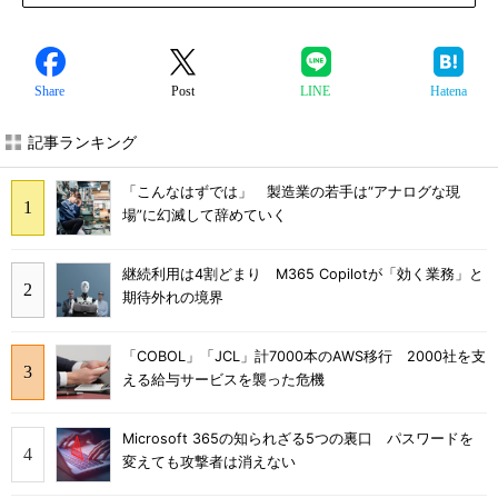
Share
Post
LINE
Hatena
記事ランキング
「こんなはずでは」 製造業の若手は“アナログな現
場”に幻滅して辞めていく
継続利用は4割どまり M365 Copilotが「効く業務」と
期待外れの境界
「COBOL」「JCL」計7000本のAWS移行 2000社を支
える給与サービスを襲った危機
Microsoft 365の知られざる5つの裏口 パスワードを
変えても攻撃者は消えない