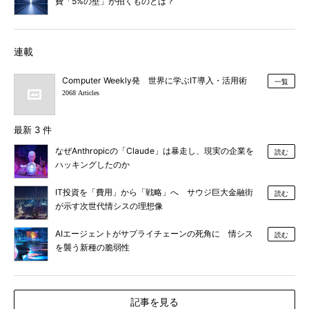
費「5%の壁」が招くものとは？
連載
Computer Weekly発 世界に学ぶIT導入・活用術
一覧
2068 Articles
最新 3 件
なぜAnthropicの「Claude」は暴走し、現実の企業を
読む
ハッキングしたのか
IT投資を「費用」から「戦略」へ サウジ巨大金融街
読む
が示す次世代情シスの理想像
AIエージェントがサプライチェーンの死角に 情シス
読む
を襲う新種の脆弱性
記事を見る