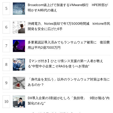
Broadcom値上げで加速するVMware移行 HPE幹部が
明かすAI時代の備え
沖縄電力、Notes脱却で年1万5000時間減 kintone市民
開発を安全に広げた6手
多要素認証導入済みでもランサムウェア被害に 復旧費
用は平均2億7000万円
【マンガ付き】ひとり情シス支援の第一人者が教え
る”中堅中小企業こそRAGを使うべき理由”
「身代金を支払う」以外のランサムウェア対策は本当に
あるのか？
DX導入企業の3割超がむしろ「負担増」 9割が陥る“内
製化のわな”