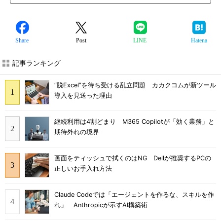
Share
Post
LINE
Hatena
記事ランキング
“脱Excel”を待ち受ける乱立問題 カカクコムが新ツール
導入を見送った理由
継続利用は4割どまり M365 Copilotが「効く業務」と
期待外れの境界
画面をティッシュで拭くのはNG Dellが推奨するPCの
正しいお手入れ方法
Claude Codeでは「エージェントを作るな、スキルを作
れ」 Anthropicが示すAI構築術