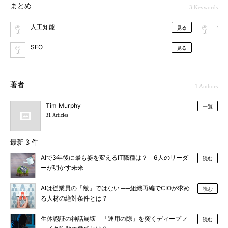
まとめ
3 Keywords
人工知能
Goo
見る
SEO
見る
著者
1 Authors
Tim Murphy
一覧
31 Articles
最新 3 件
AIで3年後に最も姿を変えるIT職種は？ 6人のリーダ
読む
ーが明かす未来
AIは従業員の「敵」ではない ──組織再編でCIOが求め
読む
る人材の絶対条件とは？
生体認証の神話崩壊 「運用の隙」を突くディープフ
読む