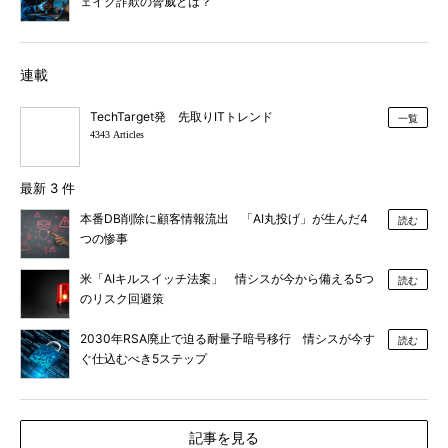
ェイク詐欺の脅威とは？
連載
TechTarget発 先取りITトレンド
一覧
4343 Articles
最新 3 件
本番DB削除に顧客情報流出 「AI丸投げ」が生んだ4
読む
つの惨事
米「AIキルスイッチ法案」 情シスが今から備える5つ
読む
のリスク回避策
2030年RSA廃止で迫る耐量子暗号移行 情シスが今す
読む
ぐ仕込むべき5ステップ
記事を見る