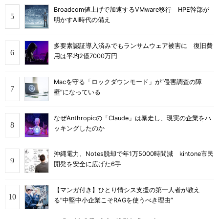
Broadcom値上げで加速するVMware移行 HPE幹部が
明かすAI時代の備え
多要素認証導入済みでもランサムウェア被害に 復旧費
用は平均2億7000万円
Macを守る「ロックダウンモード」が“侵害調査の障
壁”になっている
なぜAnthropicの「Claude」は暴走し、現実の企業をハ
ッキングしたのか
沖縄電力、Notes脱却で年1万5000時間減 kintone市民
開発を安全に広げた6手
【マンガ付き】ひとり情シス支援の第一人者が教え
る”中堅中小企業こそRAGを使うべき理由”