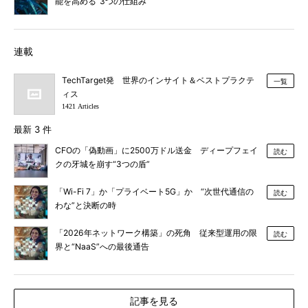
能を高める“3つの仕組み”
連載
TechTarget発 世界のインサイト＆ベストプラクテ
一覧
ィス
1421 Articles
最新 3 件
CFOの「偽動画」に2500万ドル送金 ディープフェイ
読む
クの牙城を崩す“3つの盾”
「Wi-Fi 7」か「プライベート5G」か “次世代通信の
読む
わな”と決断の時
「2026年ネットワーク構築」の死角 従来型運用の限
読む
界と“NaaS”への最後通告
記事を見る