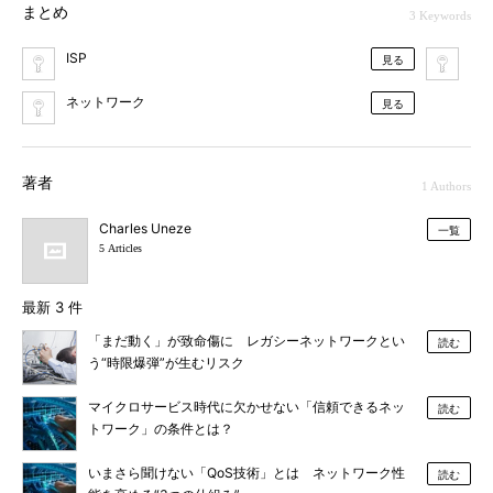
まとめ
3 Keywords
ISP
ア
見る
ネットワーク
見る
著者
1 Authors
Charles Uneze
一覧
5 Articles
最新 3 件
「まだ動く」が致命傷に レガシーネットワークとい
読む
う“時限爆弾”が生むリスク
マイクロサービス時代に欠かせない「信頼できるネッ
読む
トワーク」の条件とは？
いまさら聞けない「QoS技術」とは ネットワーク性
読む