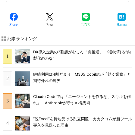
Share
Post
LINE
Hatena
記事ランキング
DX導入企業の3割超がむしろ「負担増」 9割が陥る“内
製化のわな”
継続利用は4割どまり M365 Copilotが「効く業務」と
期待外れの境界
Claude Codeでは「エージェントを作るな、スキルを作
れ」 Anthropicが示すAI構築術
“脱Excel”を待ち受ける乱立問題 カカクコムが新ツール
導入を見送った理由