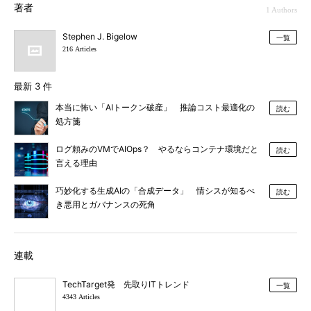
著者
1 Authors
Stephen J. Bigelow
一覧
216 Articles
最新 3 件
本当に怖い「AIトークン破産」 推論コスト最適化の
読む
処方箋
ログ頼みのVMでAIOps？ やるならコンテナ環境だと
読む
言える理由
巧妙化する生成AIの「合成データ」 情シスが知るべ
読む
き悪用とガバナンスの死角
連載
TechTarget発 先取りITトレンド
一覧
4343 Articles