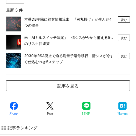
最新 3 件
本番DB削除に顧客情報流出 「AI丸投げ」が生んだ4
読む
つの惨事
米「AIキルスイッチ法案」 情シスが今から備える5つ
読む
のリスク回避策
2030年RSA廃止で迫る耐量子暗号移行 情シスが今す
読む
ぐ仕込むべき5ステップ
記事を見る
Share
Post
LINE
Hatena
記事ランキング