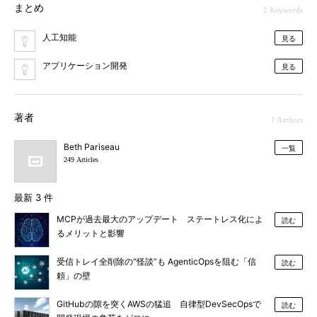
まとめ
2 Keywords
人工知能
見る
アプリケーション開発
見る
著者
1 Authors
Beth Pariseau
一覧
249 Articles
最新 3 件
MCPが過去最大のアップデート ステートレス化によ
読む
るメリットと影響
受信トレイ全削除の“怪談”も AgenticOpsを阻む「信
読む
頼」の壁
GitHubの隙を突くAWSの猛追 自律型DevSecOpsで
読む