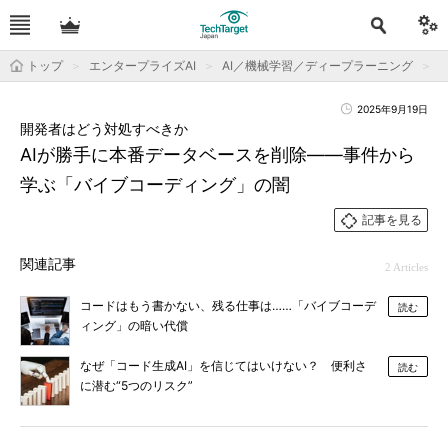
トップ
エンタープライズAI
AI／機械学習／ディープラーニング
運
2025年9月19日
開発者はどう対処すべきか
AIが勝手に本番データベースを削除――事件から
学ぶ「バイブコーディング」の闇
記事を見る
関連記事
2 Articles
コードはもう書かない、残る仕事は……「バイブコーデ
読む
ィング」の暗い代償
なぜ「コード生成AI」を信じてはいけない？ 便利さ
読む
に潜む“5つのリスク”