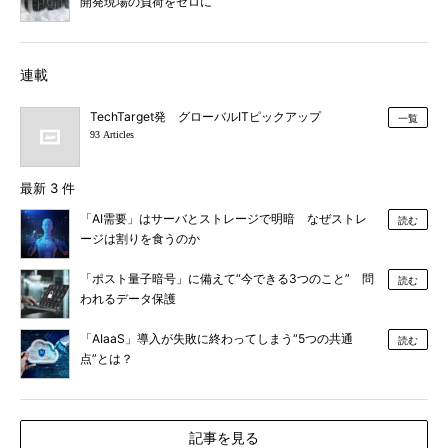
開発現場の負荷をゼロに
連載
TechTarget発 グローバルITピックアップ
一覧
93 Articles
最新 3 件
「AI需要」はサーバとストレージで明暗 なぜストレ
読む
ージは割りを食うのか
「ポスト量子暗号」に備えて“今できる3つのこと” 問
読む
われるデータ保護
「AIaaS」導入が失敗に終わってしまう“5つの共通
読む
点”とは？
記事を見る