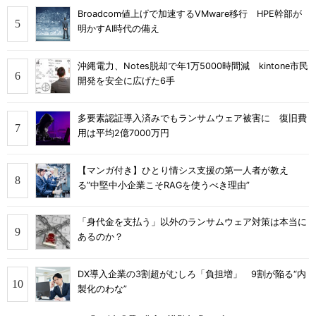
Broadcom値上げで加速するVMware移行 HPE幹部が
明かすAI時代の備え
沖縄電力、Notes脱却で年1万5000時間減 kintone市民
開発を安全に広げた6手
多要素認証導入済みでもランサムウェア被害に 復旧費
用は平均2億7000万円
【マンガ付き】ひとり情シス支援の第一人者が教え
る”中堅中小企業こそRAGを使うべき理由”
「身代金を支払う」以外のランサムウェア対策は本当に
あるのか？
DX導入企業の3割超がむしろ「負担増」 9割が陥る“内
製化のわな”