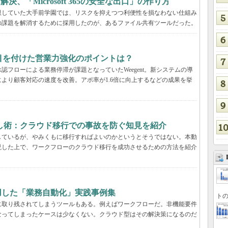
決、「Microsoft 365の安全な出口」の作り方
限していた大手前学園では、リスクを抑えつつ利便性を損なわない仕組み
の課題を解消するために採用したのが、あるファイル共有ツールだった。
tが目を付けた営業力強化のポイントは？
フローによる業務停滞が課題となっていたWeegent。新システムの導
より顧客対応の速度を改善。アポ率が1.6倍に向上するなどの成果を挙
し術：クラウド移行での事故を防ぐ知見を紹介
しているが、やみくもに移行すればよいのかというとそうではない。本動
説した上で、ワークフローのクラウド移行を成功させるための方法を紹介
用した「業務自動化」実践事例集
トの
に取り残されてしまうツールもある。例えばワークフローだ。非機能要件
なってしまったケースは少なくない。クラウド型はその解決策になるのだ