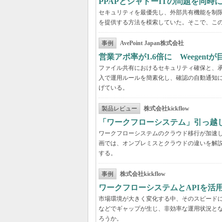
PPAPとシャドーITの問題を同時に解
セキュリティを最優先し、外部共有機能を制
を提供する方法を模索していた。そこで、こ
事例
AvePoint Japan株式会社
営業アポ率が1.6倍に Weegen
ファイル共有におけるセキュリティ確保と、承認
入で運用ルールを簡素化し、確認の自動通知に
げている。
製品レビュー
株式会社kickflow
「ワークフローシステム」引っ越
ワークフローシステムのクラウド移行が加速
画では、オンプレミスとクラウドの違いを解
する。
事例
株式会社kickflow
ワークフローシステムとAPIを活
市場環境が大きく変化する中、そのスピード
などでギャップが生じ、非効率な運用状況と
ろうか。