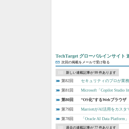
TechTarget グローバルインサイト
次回の掲載をメールで受け取る
新しい連載記事が 99 件あります
82
セキュリティのプロが業
81
Microsoft「Copilot 
80
“OS化”するWebブラウ
79
MarriottがAI活用を
78
「Oracle AI Data 
過去の連載記事が 77 件あります