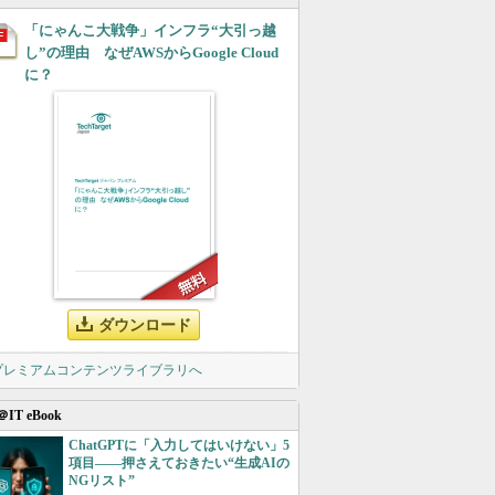
「にゃんこ大戦争」インフラ“大引っ越
し”の理由 なぜAWSからGoogle Cloud
に？
ダウンロード
 プレミアムコンテンツライブラリへ
＠IT eBook
ChatGPTに「入力してはいけない」5
項目――押さえておきたい“生成AIの
NGリスト”