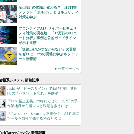
API設計の常識が変わる？ HTTP新
メソッド「QUERY」とセキュリティ
対策を学ぶ
フロンティアAIとサイバーセキュリ
ティ対策の現在地 「17万行のAIコ
ード分析」事例と公的ガイドライン
が示す道筋
「無線LANがつながらない」の苦情
をゼロに 3つの現場に学ぶネットワ
ーク改善術
»
一覧ページへ
情報系システム 新着記事
Joshinが「ピースサイン」で勤怠打刻 共用
PCの「パスワード忘れ」を解消
「Excel至上主義」の終わらせ方 丸2日の手
作業地獄から情シスと現場を救うには
「Teams」や「Zoom」は不要か？ AIでUCC
ツールを自社開発する利点と欠点
TechTargetジャパン 新着記事