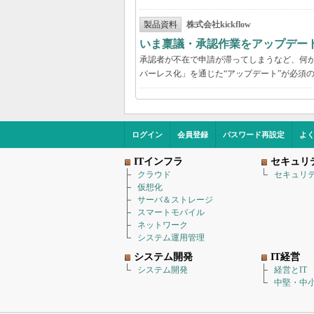
製品資料
株式会社kickflow
いま稟議・承認作業をアップデー
承認者が不在で申請が滞ってしまうなど、何か
パーレス化」を通じた“アップデート”が必須
ログイン
会員登録
パスワード再設定
よ
ITインフラ
セキュリ
クラウド
セキュリ
仮想化
サーバ＆ストレージ
スマートモバイル
ネットワーク
システム運用管理
システム開発
IT経営
システム開発
経営とIT
中堅・中小