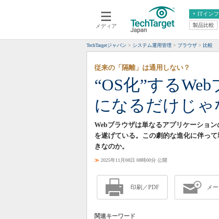
ITイン
製品比較
メディア
クラウド
エンタープライズ
ERP
仮想化
TechTargetジャパン
システム運用管理
ブラウザ
比較
データ分析
サーバ＆ストレージ
従来の「隔離」は通用しない？
CX
スマートモバイル
“OS化”するWe
情報系システム
ネットワーク
になるだけじゃ
システム運用管理
Webブラウザは単なるアプリケーショ
を遂げている。この劇的な進化に伴って
きなのか。
≫
2025年11月08日 08時00分 公開
印刷／PDF
メー
関連キーワード