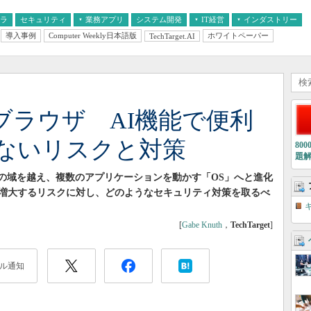
フラ
セキュリティ
業務アプリ
システム開発
IT経営
インダストリー
導入事例
Computer Weekly日本語版
ホワイトペーパー
TechTarget.AI
AI
経営とIT
医療IT
中堅・中小企業とIT
教育IT
bブラウザ AI機能で便利
ないリスクと対策
80
題
ンの域を越え、複数のアプリケーションを動かす「OS」へと進化
増大するリスクに対し、どのようなセキュリティ対策を取るべ
[
Gabe Knuth
，
TechTarget
]
ル通知