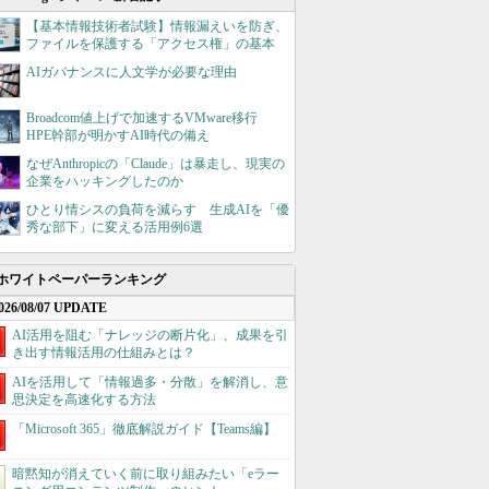
【基本情報技術者試験】情報漏えいを防ぎ、
ファイルを保護する「アクセス権」の基本
AIガバナンスに人文学が必要な理由
Broadcom値上げで加速するVMware移行
HPE幹部が明かすAI時代の備え
なぜAnthropicの「Claude」は暴走し、現実の
企業をハッキングしたのか
ひとり情シスの負荷を減らす 生成AIを「優
秀な部下」に変える活用例6選
ホワイトペーパーランキング
026/08/07 UPDATE
AI活用を阻む「ナレッジの断片化」、成果を引
き出す情報活用の仕組みとは？
AIを活用して「情報過多・分散」を解消し、意
思決定を高速化する方法
「Microsoft 365」徹底解説ガイド【Teams編】
暗黙知が消えていく前に取り組みたい「eラー