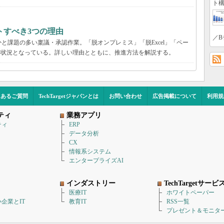
ト構
トすべき3つの理由
／B
と課題の多い稟議・承認作業。「脱オンプレミス」「脱Excel」「ペー
の状況となっている。詳しい理由とともに、推進方法を解説する。
くあるご質問
TechTargetジャパンとは
お問い合わせ
広告掲載について
利用規
ティ
業務アプリ
ティ
ERP
データ分析
CX
情報系システム
エンタープライズAI
インダストリー
TechTargetサービ
医療IT
ホワイトペーパー
企業とIT
教育IT
RSS一覧
プレゼント＆モニタ