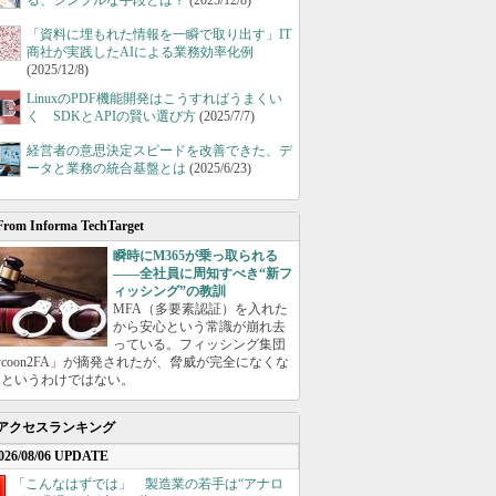
る、シンプルな手段とは？
(2025/12/8)
「資料に埋もれた情報を一瞬で取り出す」IT
商社が実践したAIによる業務効率化例
(2025/12/8)
LinuxのPDF機能開発はこうすればうまくい
く SDKとAPIの賢い選び方
(2025/7/7)
経営者の意思決定スピードを改善できた、デ
ータと業務の統合基盤とは
(2025/6/23)
From Informa TechTarget
瞬時にM365が乗っ取られる
――全社員に周知すべき“新フ
ィッシング”の教訓
MFA（多要素認証）を入れた
から安心という常識が崩れ去
っている。フィッシング集団
ycoon2FA」が摘発されたが、脅威が完全になくな
たというわけではない。
アクセスランキング
026/08/06 UPDATE
「こんなはずでは」 製造業の若手は“アナロ