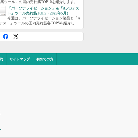
築ツール）の国内売れ筋TOP10を紹介します。
「パーソナライゼーション」＆「A／Bテス
ト」ツール売れ筋TOP5（2025年5月）
今週は、パーソナライゼーション製品と「A
テスト」ツールの国内売れ筋各TOP5を紹介し...
約
サイトマップ
初めての方
ス
ー