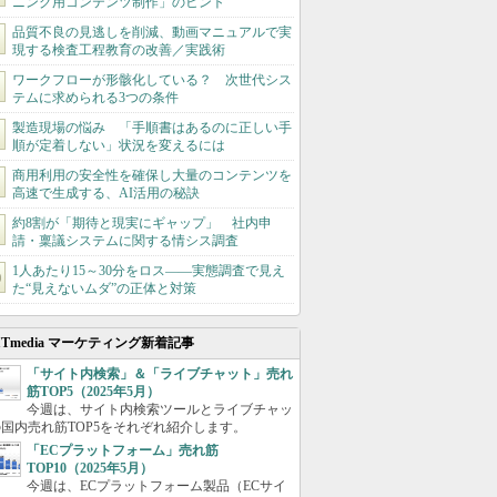
ニング用コンテンツ制作」のヒント
品質不良の見逃しを削減、動画マニュアルで実
現する検査工程教育の改善／実践術
ワークフローが形骸化している？ 次世代シス
テムに求められる3つの条件
製造現場の悩み 「手順書はあるのに正しい手
順が定着しない」状況を変えるには
商用利用の安全性を確保し大量のコンテンツを
高速で生成する、AI活用の秘訣
約8割が「期待と現実にギャップ」 社内申
請・稟議システムに関する情シス調査
1人あたり15～30分をロス――実態調査で見え
た“見えないムダ”の正体と対策
ITmedia マーケティング新着記事
「サイト内検索」＆「ライブチャット」売れ
筋TOP5（2025年5月）
今週は、サイト内検索ツールとライブチャッ
国内売れ筋TOP5をそれぞれ紹介します。
「ECプラットフォーム」売れ筋
TOP10（2025年5月）
今週は、ECプラットフォーム製品（ECサイ