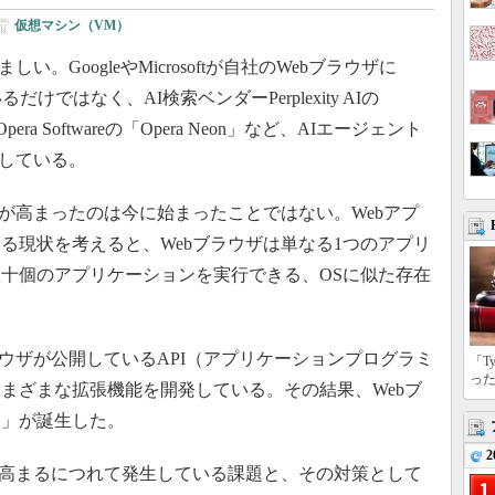
仮想マシン（VM）
。GoogleやMicrosoftが自社のWebブラウザに
ではなく、AI検索ベンダーPerplexity AIの
a Softwareの「Opera Neon」など、AIエージェント
場している。
が高まったのは今に始まったことではない。Webアプ
る現状を考えると、Webブラウザは単なる1つのアプリ
十個のアプリケーションを実行できる、OSに似た存在
ウザが公開しているAPI（アプリケーションプログラミ
「T
っ
まざまな拡張機能を開発している。その結果、Webブ
ム」が誕生した。
2
高まるにつれて発生している課題と、その対策として