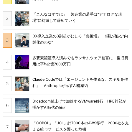
「こんなはずでは」 製造業の若手は“アナログな現
場”に幻滅して辞めていく
DX導入企業の3割超がむしろ「負担増」 9割が陥る“内
製化のわな”
多要素認証導入済みでもランサムウェア被害に 復旧費
用は平均2億7000万円
Claude Codeでは「エージェントを作るな、スキルを作
れ」 Anthropicが示すAI構築術
Broadcom値上げで加速するVMware移行 HPE幹部が
明かすAI時代の備え
「COBOL」「JCL」計7000本のAWS移行 2000社を支
える給与サービスを襲った危機