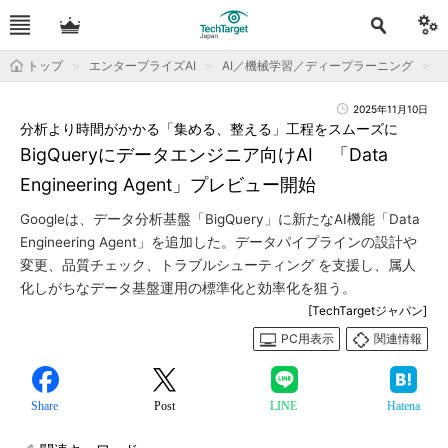
トップ
エンタープライズAI
AI／機械学習／ディープラーニング
2025年11月10日
分析より時間がかかる「集める、整える」工程をスムーズに
BigQueryにデータエンジニア向けAI 「Data
Engineering Agent」プレビュー開始
Googleは、データ分析基盤「BigQuery」に新たなAI機能「Data
Engineering Agent」を追加した。データパイプラインの設計や
変更、品質チェック、トラブルシューティング を支援し、属人
化しがちなデータ基盤運用の標準化と効率化を狙う。
[TechTargetジャパン]
PC用表示
関連情報
Share
Post
LINE
Hatena