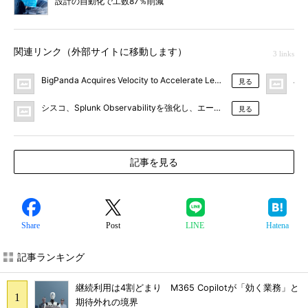
設計の自動化で工数87％削減
関連リンク（外部サイトに移動します）
3 links
BigPanda Acquires Velocity to Accelerate Leadership in Agentic I
AI
見る
シスコ、Splunk Observabilityを強化し、エージェンティックAI
見る
記事を見る
Share
Post
LINE
Hatena
記事ランキング
継続利用は4割どまり M365 Copilotが「効く業務」と
期待外れの境界