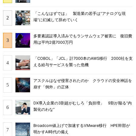
「こんなはずでは」 製造業の若手は“アナログな現
場”に幻滅して辞めていく
多要素認証導入済みでもランサムウェア被害に 復旧費
用は平均2億7000万円
「COBOL」「JCL」計7000本のAWS移行 2000社を支
える給与サービスを襲った危機
アスクルはなぜ侵害されたのか クラウドの安全神話を
崩す「例外」の正体
DX導入企業の3割超がむしろ「負担増」 9割が陥る“内
製化のわな”
Broadcom値上げで加速するVMware移行 HPE幹部が
明かすAI時代の備え