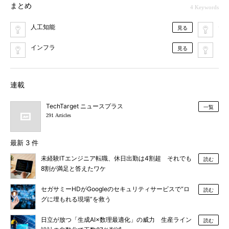
まとめ
4 Keywords
人工知能
セ
見る
インフラ
De
見る
連載
TechTarget ニュースプラス
一覧
291 Articles
最新 3 件
未経験ITエンジニア転職、休日出勤は4割超 それでも
読む
8割が満足と答えたワケ
セガサミーHDがGoogleのセキュリティサービスで“ロ
読む
グに埋もれる現場”を救う
日立が放つ「生成AI×数理最適化」の威力 生産ライン
読む