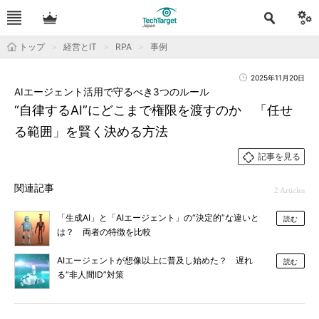
トップ
経営とIT
RPA
事例
2025年11月20日
AIエージェント活用で守るべき3つのルール
“自律するAI”にどこまで権限を渡すのか 「任せ
る範囲」を賢く決める方法
記事を見る
関連記事
2 Articles
「生成AI」と「AIエージェント」の“決定的”な違いと
読む
は？ 両者の特徴を比較
AIエージェントが想像以上に普及し始めた？ 遅れ
読む
る“非人間ID”対策