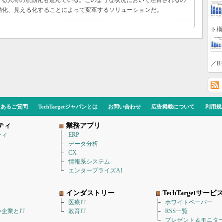
ける人材の流動化も進んでいる。このような状況において注目されるの
動化、見える化することによって変革するソリューションだ。
ト構
／B
くあるご質問
TechTargetジャパンとは
お問い合わせ
広告掲載について
利用規
ティ
業務アプリ
ティ
ERP
データ分析
CX
情報系システム
エンタープライズAI
インダストリー
TechTargetサービ
医療IT
ホワイトペーパー
企業とIT
教育IT
RSS一覧
プレゼント＆モニタ