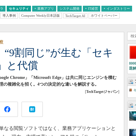
フラ
セキュリティ
業務アプリ
システム開発
IT経営
インダストリー
導入事例
Computer Weekly日本語版
ホワイトペーパー
TechTarget.AI
AI
経営とIT
医療IT
中堅・中小企業とIT
教育IT
較
Edge “9割同じ”が生む「セキ
」と代償
80
題
e Chrome」「Microsoft Edge」は共に同じエンジンを積む
理の複雑化を招く。4つの決定的な違いを解説する。
[
TechTargetジャパン
]
は単なる閲覧ソフトではなく、業務アプリケーションと