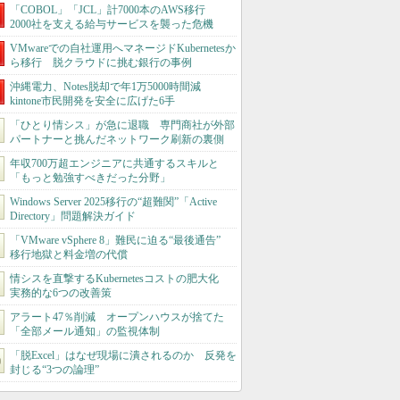
「COBOL」「JCL」計7000本のAWS移行
2000社を支える給与サービスを襲った危機
VMwareでの自社運用へマネージドKubernetesか
ら移行 脱クラウドに挑む銀行の事例
沖縄電力、Notes脱却で年1万5000時間減
kintone市民開発を安全に広げた6手
「ひとり情シス」が急に退職 専門商社が外部
パートナーと挑んだネットワーク刷新の裏側
年収700万超エンジニアに共通するスキルと
「もっと勉強すべきだった分野」
Windows Server 2025移行の“超難関”「Active
Directory」問題解決ガイド
「VMware vSphere 8」難民に迫る“最後通告”
移行地獄と料金増の代償
情シスを直撃するKubernetesコストの肥大化
実務的な6つの改善策
アラート47％削減 オープンハウスが捨てた
「全部メール通知」の監視体制
「脱Excel」はなぜ現場に潰されるのか 反発を
封じる“3つの論理”