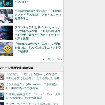
NGリスト”
API設計の常識が変わる？ HTTP新
メソッド「QUERY」とセキュリティ
対策を学ぶ
フロンティアAIとサイバーセキュリ
ティ対策の現在地 「17万行のAIコ
ード分析」事例と公的ガイドライン
が示す道筋
「無線LANがつながらない」の苦情
をゼロに 3つの現場に学ぶネットワ
ーク改善術
»
一覧ページへ
システム運用管理 新着記事
「COBOL」「JCL」計7000本のAWS移行
2000社を支える給与サービスを襲った危機
情シスを直撃するKubernetesコストの肥大
化 実務的な6つの改善策
AI開発は高過ぎる？ “オーバースペック問
題”を解消するOracleの新製品
クラウドの「バックアップ成功＝復旧完了」