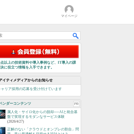
マイページ
00点以上の技術資料や導入事例など、IT導入の課
解決に役立つ情報を入手できます。
アイティメディアからのお知らせ
キャリア採用の応募を受け付けています
ベンダーコンテンツ
PR
属人化・サイロ化からの脱却──AIと統合基
盤で実現するモダンなサービス体験
(2026/4/27)
正解のない「クラウドとオンプレの割合」問