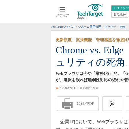
ITイン
製品比較
メディア
クラウド
エンタープライズ
ERP
仮想化
TechTargetジャパン
システム運用管理
ブラウザ
比較
データ分析
サーバ＆ストレージ
更新頻度、拡張機能、管理基盤を徹底比
CX
スマートモバイル
Chrome vs. 
情報系システム
ネットワーク
ュリティの死角
システム運用管理
Webブラウザは今や「業務OS」だ。「Googl
が、選択を誤れば脆弱性対応の遅れや管
≫
2025年12月14日 08時00分 公開
印刷／PDF
企業ITにおいて、Webブラウザ