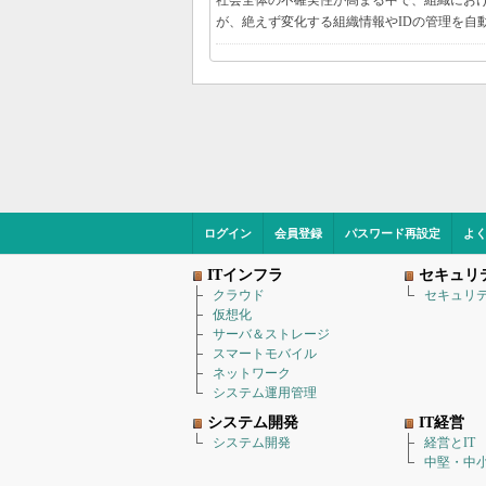
社会全体の不確実性が高まる中で、組織にお
が、絶えず変化する組織情報やIDの管理を自
ログイン
会員登録
パスワード再設定
よ
ITインフラ
セキュリ
クラウド
セキュリ
仮想化
サーバ＆ストレージ
スマートモバイル
ネットワーク
システム運用管理
システム開発
IT経営
システム開発
経営とIT
中堅・中小