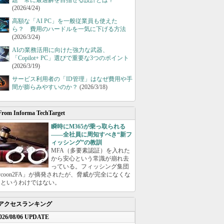
題 常に最適解を目指せる設計とは？
(2026/4/24)
高額な「AI PC」を一般従業員も使えた
ら？ 費用のハードルを一気に下げる方法
(2026/3/24)
AIの業務活用に向けた強力な武器、
「Copilot+ PC」選びで重要な3つのポイント
(2026/3/19)
サービス利用者の「ID管理」はなぜ費用や手
間が膨らみやすいのか？
(2026/3/18)
From Informa TechTarget
瞬時にM365が乗っ取られる
――全社員に周知すべき“新フ
ィッシング”の教訓
MFA（多要素認証）を入れた
から安心という常識が崩れ去
っている。フィッシング集団
ycoon2FA」が摘発されたが、脅威が完全になくな
たというわけではない。
アクセスランキング
026/08/06 UPDATE