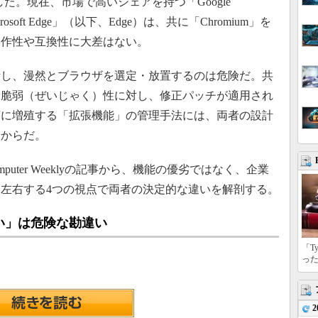
た。現在、市場で高いシェアを持つ「Google
rosoft Edge」（以下、Edge）は、共に「Chromium」を
操作性や互換性に大差はない。
し、漫然とブラウザを選定・放置するのは危険だ。共
る脆弱（ぜいじゃく）性に対し、修正パッチが適用され
序に増殖する「拡張機能」の管理手法には、両者の設計
るからだ。
omputer Weeklyの記事から、機能の優劣ではなく、企業
左右する4つの視点で両者の決定的な違いを解剖する。
い」は危険な勘違い
「T
っ
2