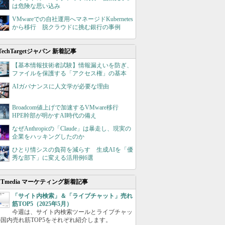
は危険な思い込み
VMwareでの自社運用へマネージドKubernetes
から移行 脱クラウドに挑む銀行の事例
TechTargetジャパン 新着記事
【基本情報技術者試験】情報漏えいを防ぎ、
ファイルを保護する「アクセス権」の基本
AIガバナンスに人文学が必要な理由
Broadcom値上げで加速するVMware移行
HPE幹部が明かすAI時代の備え
なぜAnthropicの「Claude」は暴走し、現実の
企業をハッキングしたのか
ひとり情シスの負荷を減らす 生成AIを「優
秀な部下」に変える活用例6選
ITmedia マーケティング新着記事
「サイト内検索」＆「ライブチャット」売れ
筋TOP5（2025年5月）
今週は、サイト内検索ツールとライブチャッ
国内売れ筋TOP5をそれぞれ紹介します。