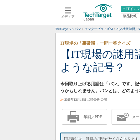
ITイン
製品比較
メディア
クラウド
エンタープライズ
ERP
仮想化
TechTargetジャパン
エンタープライズAI
AI／機械学習／
データ分析
サーバ＆ストレージ
IT現場の「裏常識」一問一答クイズ
CX
スマートモバイル
【IT現場の謎
情報系システム
ネットワーク
ような記号？
システム運用管理
今回取り上げる用語は「バン」です。記
うかもしれません。バンとは、どのよう
≫
2025年12月18日 10時00分 公開
印刷／PDF
メー
IT現場には、独特の用語がたくさんありま