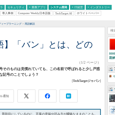
フラ
セキュリティ
業務アプリ
システム開発
IT経営
インダストリー
導入事例
Computer Weekly日本語版
ホワイトペーパー
TechTarget.AI
AI
経営とIT
医療IT
中堅・中小企業とIT
教育IT
ディープラーニング
用語解説
用語】「バン」とは、どの
80
題
（1/2 ページ）
号そのものは見慣れていても、この名前で呼ばれると少し戸惑
な記号のことでしょう？
[
TechTargetジャパン
]
ル通知
す。普段目にしているのに、言葉の意味や読み方が曖昧なままのことも。