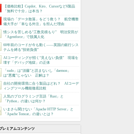
【価格比較】Copilot、Kiro、Cursorなど6製品
「無料で十分」は本当？
現場の「データ散落」をどう救う？ 航空機整
備大手が「単なる外注」を拒んだ理由
情シスを苦しめる“工数見積もり” 明治安田が
「Agentforce」で脱属人化
60年前のコードが今も動く――英国の銀行シス
テムを縛る“技術負債”
AIコーディングが招く“見えない負債” 現場を
壊す「デバッグ地獄」の正体
「sudo」は“須藤”と読まないし「daemon」
は“悪魔”じゃない 正解は？
自社の開発環境に合う製品はどれ？ AIコーデ
ィングツール機能徹底比較
人気のプログラミング言語「Rust」と
「Python」の違いは何か？
いまさら聞けない「Apache HTTP Server」と
「Apache Tomcat」の違いとは？
プレミアムコンテンツ