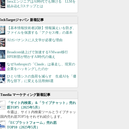
JavaエンジニアはAI時代でも輝ける LLMを
組み込む3ステップとは
TechTargetジャパン 新着記事
【基本情報技術者試験】情報漏えいを防ぎ、
ファイルを保護する「アクセス権」の基本
AIガバナンスに人文学が必要な理由
Broadcom値上げで加速するVMware移行
HPE幹部が明かすAI時代の備え
なぜAnthropicの「Claude」は暴走し、現実の
企業をハッキングしたのか
ひとり情シスの負荷を減らす 生成AIを「優
秀な部下」に変える活用例6選
ITmedia マーケティング新着記事
「サイト内検索」＆「ライブチャット」売れ
筋TOP5（2025年5月）
今週は、サイト内検索ツールとライブチャッ
国内売れ筋TOP5をそれぞれ紹介します。
「ECプラットフォーム」売れ筋
TOP10（2025年5月）