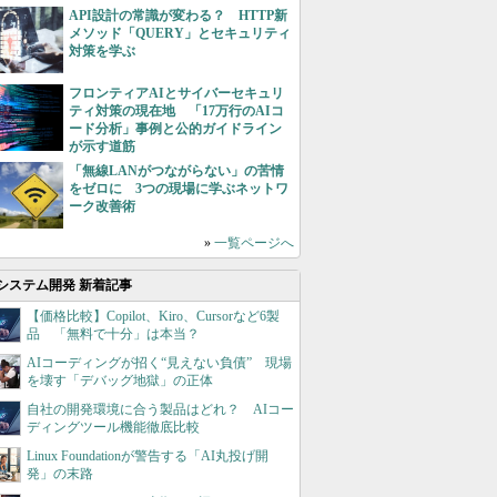
API設計の常識が変わる？ HTTP新
メソッド「QUERY」とセキュリティ
対策を学ぶ
フロンティアAIとサイバーセキュリ
ティ対策の現在地 「17万行のAIコ
ード分析」事例と公的ガイドライン
が示す道筋
「無線LANがつながらない」の苦情
をゼロに 3つの現場に学ぶネットワ
ーク改善術
»
一覧ページへ
システム開発 新着記事
【価格比較】Copilot、Kiro、Cursorなど6製
品 「無料で十分」は本当？
AIコーディングが招く“見えない負債” 現場
を壊す「デバッグ地獄」の正体
自社の開発環境に合う製品はどれ？ AIコー
ディングツール機能徹底比較
Linux Foundationが警告する「AI丸投げ開
発」の末路