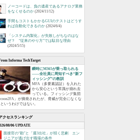
ノーコードは、負の遺産であるアナログ業務
をなくせるのか
(2024/11/12)
手間もコストもかかるGUIのテストはどうす
れば自動化できるのか
(2024/6/4)
「システム内製化」が失敗しがちなのはな
ぜ？ “従来のやり方”では駄目な理由
(2024/5/15)
From Informa TechTarget
瞬時にM365が乗っ取られる
――全社員に周知すべき“新フ
ィッシング”の教訓
MFA（多要素認証）を入れた
から安心という常識が崩れ去
っている。フィッシング集団
ycoon2FA」が摘発されたが、脅威が完全になくな
たというわけではない。
アクセスランキング
026/08/06 UPDATE
面接官の“勘”と「週3出社」が招く悲劇 エン
ジニアが逃げ出す職場の条件