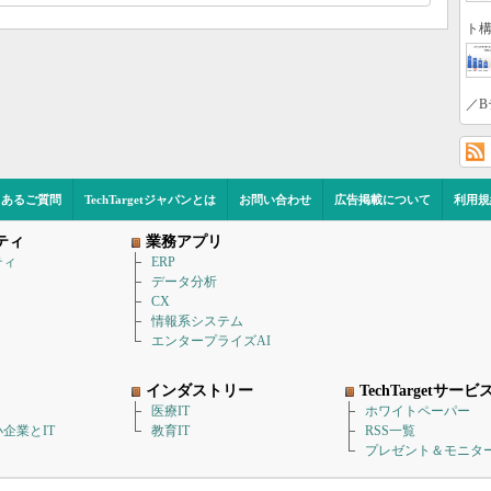
ト構
／B
くあるご質問
TechTargetジャパンとは
お問い合わせ
広告掲載について
利用規
ティ
業務アプリ
ティ
ERP
データ分析
CX
情報系システム
エンタープライズAI
インダストリー
TechTargetサービ
医療IT
ホワイトペーパー
企業とIT
教育IT
RSS一覧
プレゼント＆モニタ