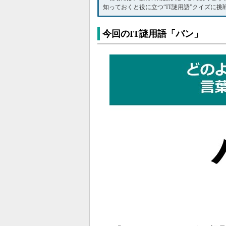
知っておくと役に立つ“IT謎用語”クイズに
今回のIT謎用語「バン」