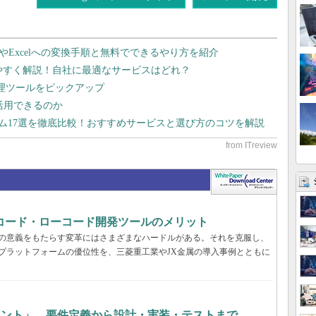
dやExcelへの変換手順と無料でできるやり方を紹介
りやすく解説！自社に最適なサービスはどれ？
管理ツールをピックアップ
で活用できるのか
テム17選を徹底比較！おすすめサービスと選び方のコツを解説
コード・ローコード開発ツールのメリット
真の意義をもたらす変革にはさまざまなハードルがある。それを克服し、
プラットフォームの優位性を、三菱重工業やJX金属の導入事例とともに
ェント」 要件定義から設計・実装・テストまで