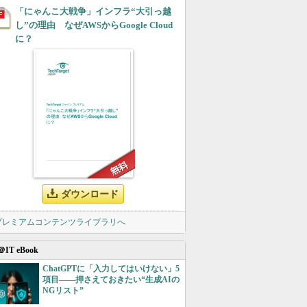
「にゃんこ大戦争」インフラ“大引っ越
し”の理由 なぜAWSからGoogle Cloud
に？
ダウンロード
 プレミアムコンテンツライブラリへ
＠IT eBook
ChatGPTに「入力してはいけない」5
項目――押さえておきたい“生成AIの
NGリスト”