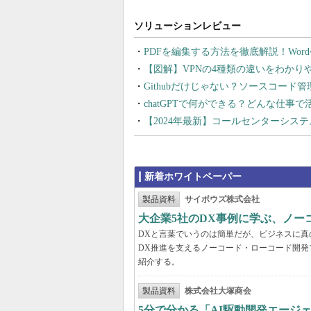
PDFを編集する方法を徹底解説！Wor
【図解】VPNの4種類の違いをわか
Githubだけじゃない？ソースコード
chatGPTで何ができる？どんな仕事
【2024年最新】コールセンターシス
新着ホワイトペーパー
製品資料
サイボウズ株式会社
大企業5社のDX事例に学ぶ、ノー
DXと言葉でいうのは簡単だが、ビジネスに
DX推進を支えるノーコード・ローコード開発
紹介する。
製品資料
株式会社大塚商会
5分で分かる「AI駆動開発エージ