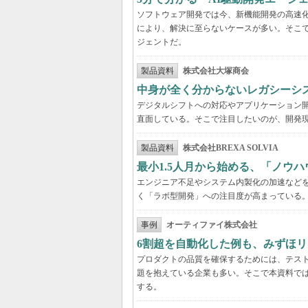
ソフトウェア開発では今、新機能開発の高速
により、解決に至らないケースが多い。そこで
ジェントだ。
製品資料
株式会社大塚商会
中身が全く分からないレガシーシ
デジタルシフトへの対応やアプリケーション開
直面している。そこで注目したいのが、開発現
製品資料
株式会社BREXA SOLVIA
最小1.5人月から始める、「ノウ
エンジニア不足やシステム内製化の加速などを
く「ラボ型開発」への注目度が高まっている
事例
オーティファイ株式会社
6割超を自動化した例も、みずほリ
プロダクトの品質を確保するためには、テス
題を抱えている企業も多い。そこで本資料で
する。