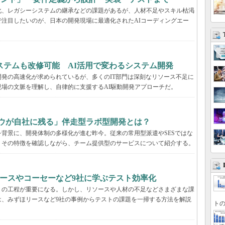
化、レガシーシステムの継承などの課題があるが、人材不足やスキル枯渇
注目したいのが、日本の開発現場に最適化されたAIコーディングエー
ステムも改修可能 AI活用で変わるシステム開発
発の高速化が求められているが、多くのIT部門は深刻なリソース不足に
場の文脈を理解し、自律的に支援するAI駆動開発アプローチだ。
ハウが自社に残る」伴走型ラボ型開発とは？
背景に、開発体制の多様化が進む昨今。従来の常用型派遣やSESではな
。その特徴を確認しながら、チーム提供型のサービスについて紹介する。
ースやコーセーなど9社に学ぶテスト効率化
トの工程が重要になる。しかし、リソースや人材の不足などさまざまな課
は、みずほリースなど9社の事例からテストの課題を一掃する方法を解説
トの