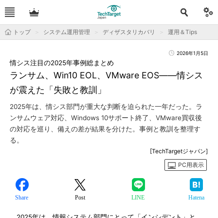
トップ
システム運用管理
ディザスタリカバリ
運用＆Tips
2026年1月5日
情シス注目の2025年事例総まとめ
ランサム、Win10 EOL、VMware EOS――情シス
が震えた「失敗と教訓」
2025年は、情シス部門が重大な判断を迫られた一年だった。ラ
ンサムウェア対応、Windows 10サポート終了、VMware買収後
の対応を巡り、備えの差が結果を分けた。事例と教訓を整理す
る。
[TechTargetジャパン]
PC用表示
Share
Post
LINE
Hatena
2025年は、情報システム部門にとって「インシデント」と