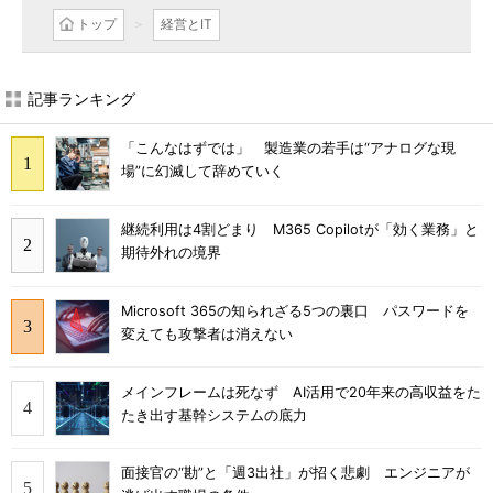
トップ
経営とIT
記事ランキング
「こんなはずでは」 製造業の若手は“アナログな現
場”に幻滅して辞めていく
継続利用は4割どまり M365 Copilotが「効く業務」と
期待外れの境界
Microsoft 365の知られざる5つの裏口 パスワードを
変えても攻撃者は消えない
メインフレームは死なず AI活用で20年来の高収益をた
たき出す基幹システムの底力
面接官の“勘”と「週3出社」が招く悲劇 エンジニアが