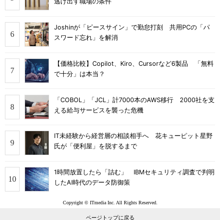
逃げ出す職場の条件
Joshinが「ピースサイン」で勤怠打刻 共用PCの「パ
スワード忘れ」を解消
【価格比較】Copilot、Kiro、Cursorなど6製品 「無料
で十分」は本当？
「COBOL」「JCL」計7000本のAWS移行 2000社を支
える給与サービスを襲った危機
IT未経験から経営層の相談相手へ 花キューピット星野
氏が「便利屋」を脱するまで
1時間放置したら「詰む」 IBMセキュリティ調査で判明
したAI時代のデータ防御策
Copyright © ITmedia Inc. All Rights Reserved.
ページトップに戻る