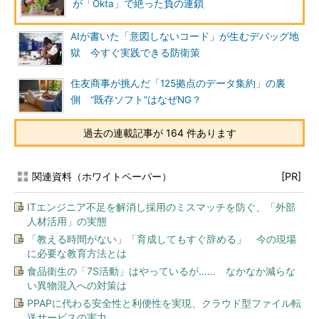
が「Okta」で絶った負の連鎖
AIが書いた「意図しないコード」が生むデバッグ地
獄 今すぐ実践できる防衛策
住友商事が挑んだ「125拠点のデータ集約」の裏
側 “既存ソフト”はなぜNG？
過去の連載記事が 164 件あります
関連資料（ホワイトペーパー）
[PR]
ITエンジニア不足を解消し採用のミスマッチを防ぐ、「外部
人材活用」の実態
「教える時間がない」「育成してもすぐ辞める」 今の現場
に必要な教育方法とは
食品衛生の「7S活動」はやっているが…… なかなか減らな
い異物混入への対策は
PPAPに代わる安全性と利便性を実現、クラウド型ファイル転
送サービスの実力