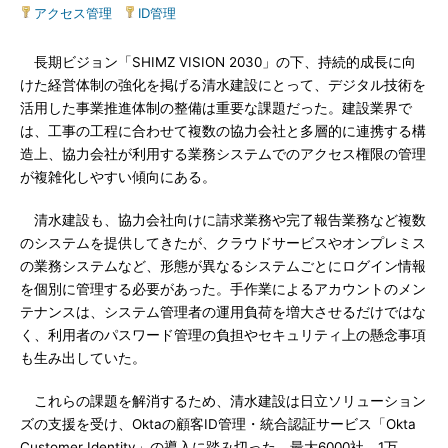
アクセス管理
|
ID管理
長期ビジョン「SHIMZ VISION 2030」の下、持続的成長に向
けた経営体制の強化を掲げる清水建設にとって、デジタル技術を
活用した事業推進体制の整備は重要な課題だった。建設業界で
は、工事の工程に合わせて複数の協力会社と多層的に連携する構
造上、協力会社が利用する業務システムでのアクセス権限の管理
が複雑化しやすい傾向にある。
清水建設も、協力会社向けに請求業務や完了報告業務など複数
のシステムを提供してきたが、クラウドサービスやオンプレミス
の業務システムなど、形態が異なるシステムごとにログイン情報
を個別に管理する必要があった。手作業によるアカウントのメン
テナンスは、システム管理者の運用負荷を増大させるだけではな
く、利用者のパスワード管理の負担やセキュリティ上の懸念事項
も生み出していた。
これらの課題を解消するため、清水建設は日立ソリューション
ズの支援を受け、Oktaの顧客ID管理・統合認証サービス「Okta
Customer Identity」の導入に踏み切った。最大6000社、1万