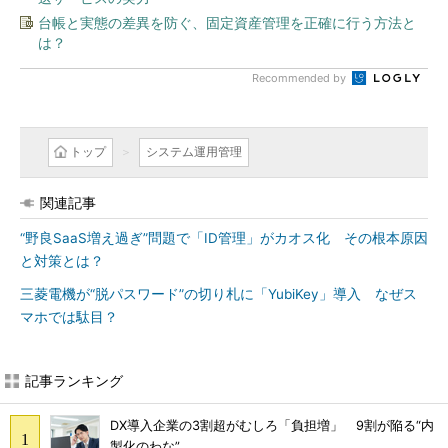
台帳と実態の差異を防ぐ、固定資産管理を正確に行う方法と
は？
Recommended by
トップ
システム運用管理
関連記事
“野良SaaS増え過ぎ”問題で「ID管理」がカオス化 その根本原因
と対策とは？
三菱電機が“脱パスワード”の切り札に「YubiKey」導入 なぜス
マホでは駄目？
記事ランキング
DX導入企業の3割超がむしろ「負担増」 9割が陥る“内
製化のわな”