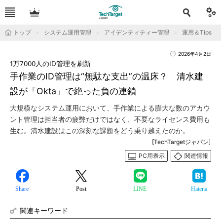
トップ
システム運用管理
アイデンティティー管理
運用＆Tips
2026年4月2日
1万7000人のID管理を刷新
手作業のID管理は“無駄な支出”の温床？ 清水建
設が「Okta」で絶った負の連鎖
大規模なシステム運用において、手作業による膨大な数のアカウ
ント管理は担当者の疲弊だけではなく、不要なライセンス費用も
生む。清水建設はこの深刻な課題をどう乗り越えたのか。
[TechTargetジャパン]
PC用表示
関連情報
Share
Post
LINE
Hatena
関連キーワード