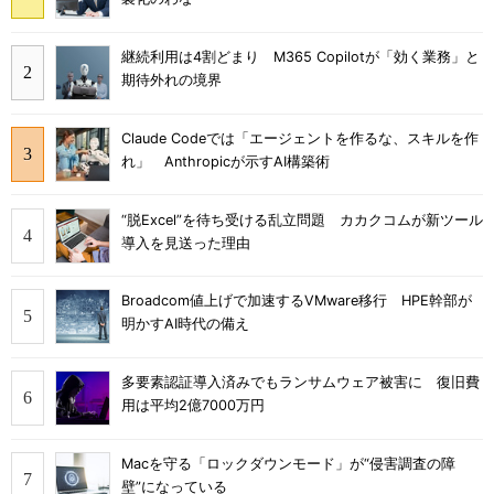
継続利用は4割どまり M365 Copilotが「効く業務」と
期待外れの境界
Claude Codeでは「エージェントを作るな、スキルを作
れ」 Anthropicが示すAI構築術
“脱Excel”を待ち受ける乱立問題 カカクコムが新ツール
導入を見送った理由
Broadcom値上げで加速するVMware移行 HPE幹部が
明かすAI時代の備え
多要素認証導入済みでもランサムウェア被害に 復旧費
用は平均2億7000万円
Macを守る「ロックダウンモード」が“侵害調査の障
壁”になっている