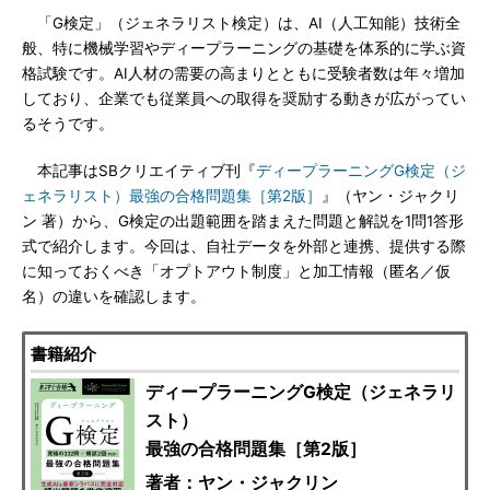
「G検定」（ジェネラリスト検定）は、AI（人工知能）技術全
般、特に機械学習やディープラーニングの基礎を体系的に学ぶ資
格試験です。AI人材の需要の高まりとともに受験者数は年々増加
しており、企業でも従業員への取得を奨励する動きが広がってい
るそうです。
本記事はSBクリエイティブ刊『
ディープラーニングG検定（ジ
ェネラリスト）最強の合格問題集［第2版］
』（ヤン・ジャクリ
ン 著）から、G検定の出題範囲を踏まえた問題と解説を1問1答形
式で紹介します。今回は、自社データを外部と連携、提供する際
に知っておくべき「オプトアウト制度」と加工情報（匿名／仮
名）の違いを確認します。
書籍紹介
ディープラーニングG検定（ジェネラリ
スト）
最強の合格問題集［第2版］
著者：ヤン・ジャクリン