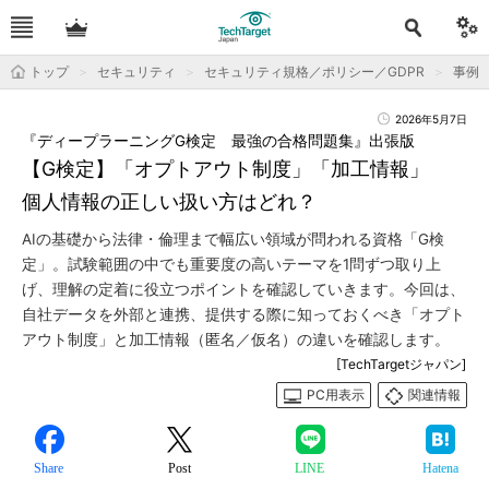
トップ
セキュリティ
セキュリティ規格／ポリシー／GDPR
事例
2026年5月7日
『ディープラーニングG検定 最強の合格問題集』出張版
【G検定】「オプトアウト制度」「加工情報」
個人情報の正しい扱い方はどれ？
AIの基礎から法律・倫理まで幅広い領域が問われる資格「G検
定」。試験範囲の中でも重要度の高いテーマを1問ずつ取り上
げ、理解の定着に役立つポイントを確認していきます。今回は、
自社データを外部と連携、提供する際に知っておくべき「オプト
アウト制度」と加工情報（匿名／仮名）の違いを確認します。
[TechTargetジャパン]
PC用表示
関連情報
Share
Post
LINE
Hatena