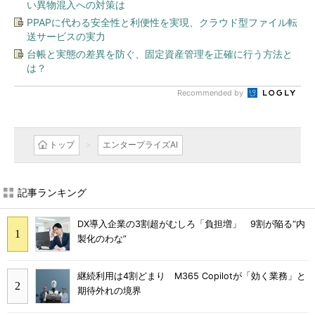
い異物混入への対策は
PPAPに代わる安全性と利便性を実現、クラウド型ファイル転
送サービスの実力
台帳と実態の差異を防ぐ、固定資産管理を正確に行う方法と
は？
Recommended by
トップ
エンタープライズAI
記事ランキング
DX導入企業の3割超がむしろ「負担増」 9割が陥る“内
製化のわな”
継続利用は4割どまり M365 Copilotが「効く業務」と
期待外れの境界