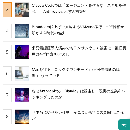
Claude Codeでは「エージェントを作るな、スキルを作
れ」 Anthropicが示すAI構築術
Broadcom値上げで加速するVMware移行 HPE幹部が
明かすAI時代の備え
多要素認証導入済みでもランサムウェア被害に 復旧費
用は平均2億7000万円
Macを守る「ロックダウンモード」が“侵害調査の障
壁”になっている
なぜAnthropicの「Claude」は暴走し、現実の企業をハ
ッキングしたのか
「本当にやりたい仕事」が見つかる“4つの質問”はこれ
だ