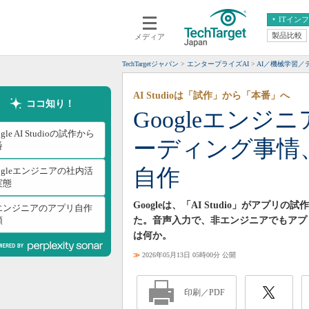
ITイン
製品比較
メディア
クラウド
エンタープライズ
ERP
仮想化
TechTargetジャパン
エンタープライズAI
AI／機械学習／
データ分析
サーバ＆ストレージ
AI Studioは「試作」から「本番」へ
CX
スマートモバイル
ココ知り！
Googleエン
情報系システム
ネットワーク
ogle AI Studioの試作から
ーディング事情
システム運用管理
番
自作
ogleエンジニアの社内活
実態
Googleは、「AI Studio」がア
エンジニアのアプリ自作
順
た。音声入力で、非エンジニアでもアプ
は何か。
≫
2026年05月13日 05時00分 公開
印刷／PDF