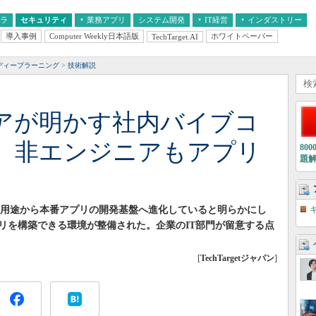
フラ
セキュリティ
業務アプリ
システム開発
IT経営
インダストリー
導入事例
Computer Weekly日本語版
ホワイトペーパー
TechTarget.AI
AI
経営とIT
医療IT
中堅・中小企業とIT
教育IT
ディープラーニング
技術解説
ジニアが明かす社内バイブコ
、非エンジニアもアプリ
80
題
プリの試作用途から本番アプリの開発基盤へ進化していると明らかにし
リを構築できる環境が整備された。企業のIT部門が留意する点
[
TechTargetジャパン
]