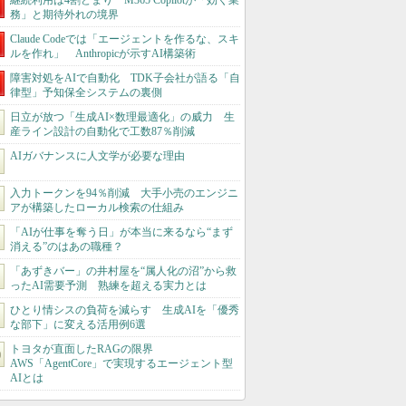
継続利用は4割どまり M365 Copilotが「効く業
務」と期待外れの境界
Claude Codeでは「エージェントを作るな、スキ
ルを作れ」 Anthropicが示すAI構築術
障害対処をAIで自動化 TDK子会社が語る「自
律型」予知保全システムの裏側
日立が放つ「生成AI×数理最適化」の威力 生
産ライン設計の自動化で工数87％削減
AIガバナンスに人文学が必要な理由
入力トークンを94％削減 大手小売のエンジニ
アが構築したローカル検索の仕組み
「AIが仕事を奪う日」が本当に来るなら“まず
消える”のはあの職種？
「あずきバー」の井村屋を“属人化の沼”から救
ったAI需要予測 熟練を超える実力とは
ひとり情シスの負荷を減らす 生成AIを「優秀
な部下」に変える活用例6選
トヨタが直面したRAGの限界
AWS「AgentCore」で実現するエージェント型
AIとは