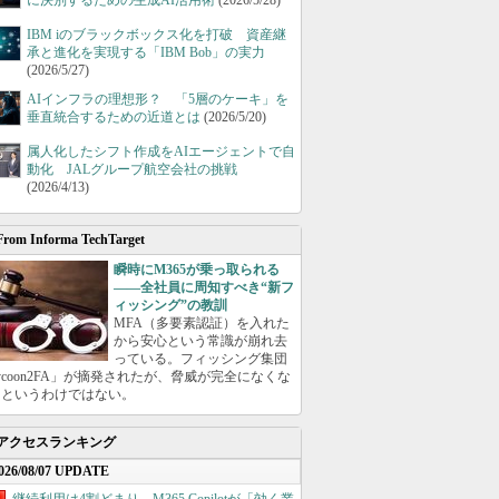
に決別するための生成AI活用術
(2026/5/28)
IBM iのブラックボックス化を打破 資産継
承と進化を実現する「IBM Bob」の実力
(2026/5/27)
AIインフラの理想形？ 「5層のケーキ」を
垂直統合するための近道とは
(2026/5/20)
属人化したシフト作成をAIエージェントで自
動化 JALグループ航空会社の挑戦
(2026/4/13)
From Informa TechTarget
瞬時にM365が乗っ取られる
――全社員に周知すべき“新フ
ィッシング”の教訓
MFA（多要素認証）を入れた
から安心という常識が崩れ去
っている。フィッシング集団
ycoon2FA」が摘発されたが、脅威が完全になくな
たというわけではない。
アクセスランキング
026/08/07 UPDATE