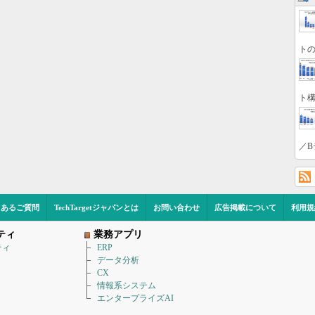
トの
ト構
／B
くあるご質問
TechTargetジャパンとは
お問い合わせ
広告掲載について
利用規
ティ
業務アプリ
ティ
ERP
データ分析
CX
情報系システム
エンタープライズAI