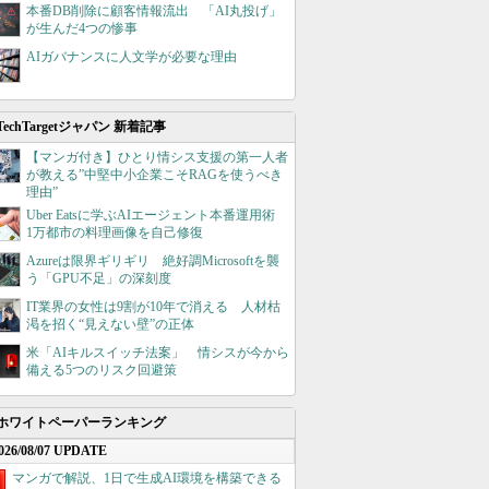
本番DB削除に顧客情報流出 「AI丸投げ」
が生んだ4つの惨事
AIガバナンスに人文学が必要な理由
TechTargetジャパン 新着記事
【マンガ付き】ひとり情シス支援の第一人者
が教える”中堅中小企業こそRAGを使うべき
理由”
Uber Eatsに学ぶAIエージェント本番運用術
1万都市の料理画像を自己修復
Azureは限界ギリギリ 絶好調Microsoftを襲
う「GPU不足」の深刻度
IT業界の女性は9割が10年で消える 人材枯
渇を招く“見えない壁”の正体
米「AIキルスイッチ法案」 情シスが今から
備える5つのリスク回避策
ホワイトペーパーランキング
026/08/07 UPDATE
マンガで解説、1日で生成AI環境を構築できる