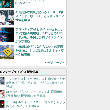
NGリスト”
API設計の常識が変わる？ HTTP新
メソッド「QUERY」とセキュリティ
対策を学ぶ
フロンティアAIとサイバーセキュリ
ティ対策の現在地 「17万行のAIコ
ード分析」事例と公的ガイドライン
が示す道筋
「無線LANがつながらない」の苦情
をゼロに 3つの現場に学ぶネットワ
ーク改善術
»
一覧ページへ
エンタープライズAI 新着記事
【マンガ付き】ひとり情シス支援の第一人者
が教える”中堅中小企業こそRAGを使うべき
理由”
Uber Eatsに学ぶAIエージェント本番運用術
1万都市の料理画像を自己修復
米「AIキルスイッチ法案」 情シスが今から
備える5つのリスク回避策