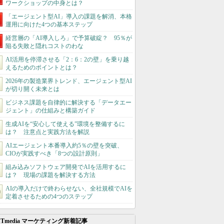
ワークショップの中身とは？
「エージェント型AI」導入の課題を解消、本格
運用に向けた4つの基本ステップ
経営層の「AI導入しろ」で予算破綻？ 95％が
陥る失敗と隠れコストのわな
AI活用を停滞させる「2：6：2の壁」を乗り越
えるためのポイントとは？
2026年の製造業界トレンド、エージェント型AI
が切り開く未来とは
ビジネス課題を自律的に解決する「データエー
ジェント」の仕組みと構築ガイド
生成AIを“安心して使える”環境を整備するに
は？ 注意点と実践方法を解説
AIエージェント本番導入約5％の壁を突破、
CIOが実践すべき「8つの設計原則」
組み込みソフトウェア開発でAIを活用するに
は？ 現場の課題を解決する方法
AIの導入だけで終わらせない、全社規模でAIを
定着させるための4つのステップ
ITmedia マーケティング新着記事