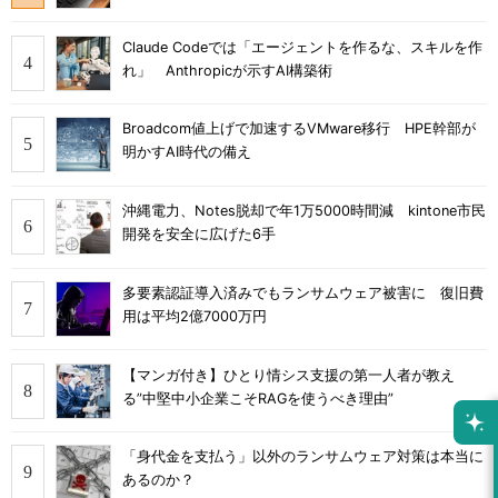
Claude Codeでは「エージェントを作るな、スキルを作
れ」 Anthropicが示すAI構築術
Broadcom値上げで加速するVMware移行 HPE幹部が
明かすAI時代の備え
沖縄電力、Notes脱却で年1万5000時間減 kintone市民
開発を安全に広げた6手
多要素認証導入済みでもランサムウェア被害に 復旧費
用は平均2億7000万円
【マンガ付き】ひとり情シス支援の第一人者が教え
る”中堅中小企業こそRAGを使うべき理由”
「身代金を支払う」以外のランサムウェア対策は本当に
あるのか？