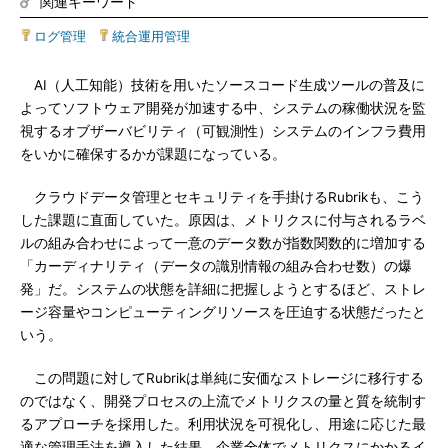
関連キーワード
ログ管理
|
統合運用管理
AI（人工知能）技術を用いたソースコード生成ツールの普及に
よってソフトウェア開発が加速する中、システムの稼働状況を監
視するオブザーバビリティ（可観測性）システムのインフラ費用
をいかに確保するかが課題になっている。
クラウドデータ管理とセキュリティを手掛けるRubrikも、こう
した課題に直面していた。原因は、メトリクスに付与されるラベ
ルの組み合わせによって一意のデータ数が指数関数的に増加する
「カーディナリティ（データの識別情報の組み合わせ数）の爆
発」だ。システムの状態を詳細に把握しようとするほど、ストレ
ージ容量やコンピューティングリソースを圧迫する状態だったと
いう。
この問題に対してRubrikは単純に安価なストレージに移行する
のではなく、開発プロセスの上流でメトリクスの量と質を統制す
るアプローチを採用した。利用状況を可視化し、用途に応じた最
適な管理手法を導入した結果、企業全体でメトリクスにかかるイ