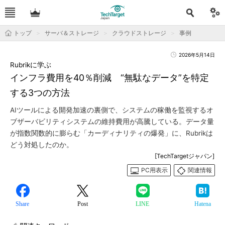
トップ
サーバ＆ストレージ
クラウドストレージ
事例
2026年5月14日
Rubrikに学ぶ
インフラ費用を40％削減 “無駄なデータ”を特定
する3つの方法
AIツールによる開発加速の裏側で、システムの稼働を監視するオ
ブザーバビリティシステムの維持費用が高騰している。データ量
が指数関数的に膨らむ「カーディナリティの爆発」に、Rubrikは
どう対処したのか。
[TechTargetジャパン]
PC用表示
関連情報
Share
Post
LINE
Hatena