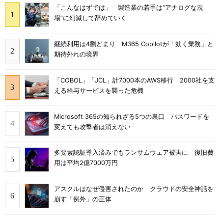
「こんなはずでは」 製造業の若手は“アナログな現
場”に幻滅して辞めていく
継続利用は4割どまり M365 Copilotが「効く業務」と
期待外れの境界
「COBOL」「JCL」計7000本のAWS移行 2000社を支
える給与サービスを襲った危機
Microsoft 365の知られざる5つの裏口 パスワードを
変えても攻撃者は消えない
多要素認証導入済みでもランサムウェア被害に 復旧費
用は平均2億7000万円
アスクルはなぜ侵害されたのか クラウドの安全神話を
崩す「例外」の正体