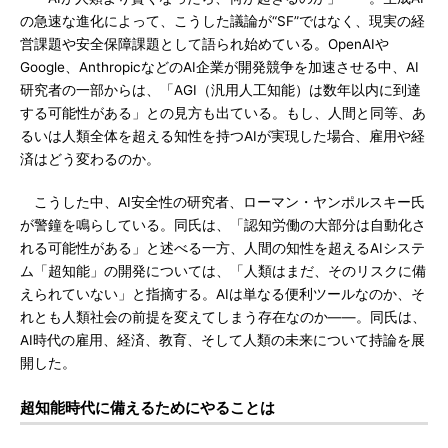
の急速な進化によって、こうした議論が“SF”ではなく、現実の経
営課題や安全保障課題として語られ始めている。OpenAIや
Google、AnthropicなどのAI企業が開発競争を加速させる中、AI
研究者の一部からは、「AGI（汎用人工知能）は数年以内に到達
する可能性がある」との見方も出ている。もし、人間と同等、あ
るいは人類全体を超える知性を持つAIが実現した場合、雇用や経
済はどう変わるのか。
こうした中、AI安全性の研究者、ローマン・ヤンポルスキー氏
が警鐘を鳴らしている。同氏は、「認知労働の大部分は自動化さ
れる可能性がある」と述べる一方、人間の知性を超えるAIシステ
ム「超知能」の開発については、「人類はまだ、そのリスクに備
えられていない」と指摘する。AIは単なる便利ツールなのか、そ
れとも人類社会の前提を変えてしまう存在なのか――。同氏は、
AI時代の雇用、経済、教育、そして人類の未来について持論を展
開した。
超知能時代に備えるためにやることは