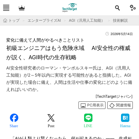
トップ
エンタープライズAI
AGI（汎用人工知能）
技術解説
2026年5月14日
変化に備えて人間がやるべきことリスト
初級エンジニアはもう危険水域 AI安全性の権威
が説く、AGI時代の生存戦略
AI安全性研究者のローマン・ヤンポルスキー氏は、AGI（汎用人
工知能）が2～5年以内に実現する可能性があると指摘した。AGI
が実現した場合に備え、人間は生活や仕事の変化にどのように備
えればいいのか。
[TechTargetジャパン]
PC用表示
関連情報
Share
Post
LINE
Hatena
「AIが人類より賢くなったら、何が起きるのか」――。生成AI