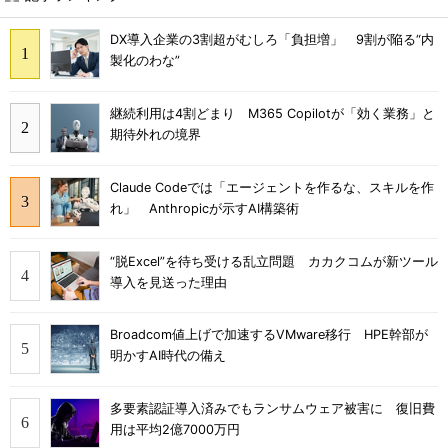
DX導入企業の3割超がむしろ「負担増」 9割が陥る“内
製化のわな”
継続利用は4割どまり M365 Copilotが「効く業務」と
期待外れの境界
Claude Codeでは「エージェントを作るな、スキルを作
れ」 Anthropicが示すAI構築術
“脱Excel”を待ち受ける乱立問題 カカクコムが新ツール
導入を見送った理由
Broadcom値上げで加速するVMware移行 HPE幹部が
明かすAI時代の備え
多要素認証導入済みでもランサムウェア被害に 復旧費
用は平均2億7000万円