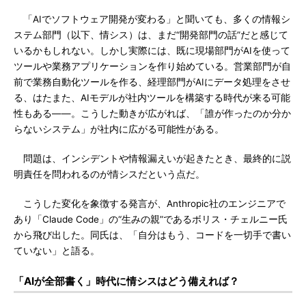
「AIでソフトウェア開発が変わる」と聞いても、多くの情報シ
ステム部門（以下、情シス）は、まだ“開発部門の話”だと感じて
いるかもしれない。しかし実際には、既に現場部門がAIを使って
ツールや業務アプリケーションを作り始めている。営業部門が自
前で業務自動化ツールを作る、経理部門がAIにデータ処理をさせ
る、はたまた、AIモデルが社内ツールを構築する時代が来る可能
性もある――。こうした動きが広がれば、「誰が作ったのか分か
らないシステム」が社内に広がる可能性がある。
問題は、インシデントや情報漏えいが起きたとき、最終的に説
明責任を問われるのが情シスだという点だ。
こうした変化を象徴する発言が、Anthropic社のエンジニアで
あり「Claude Code」の“生みの親”であるボリス・チェルニー氏
から飛び出した。同氏は、「自分はもう、コードを一切手で書い
ていない」と語る。
「AIが全部書く」時代に情シスはどう備えれば？