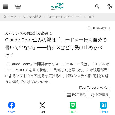
トップ
システム開発
ローコード／ノーコード
事例
2026年5月15日
ガバナンスの再設計が必要に
Claude Code生みの親は「コードを一行も自分で
書いていない」――情シスはどう受け止めるべ
き？
「Claude Code」の開発者ボリス・チェルニー氏は、「モデルが
コードの100％を書く状態」に到達したと語った。AIが現場部門
によるソフトウェア開発を広げる中、情報システム部門はどのよ
うに備えていけばいいのか。
[TechTargetジャパン]
PC用表示
関連情報
Share
Post
LINE
Hatena