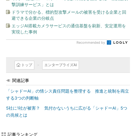
撃訓練サービス」とは
ドラマで分かる、標的型攻撃メールの被害を受ける企業と回
避できる企業の分岐点
エッジAI搭載カメラサービスの通信基盤を刷新、安定運用を
実現した事例
Recommended by
トップ
エンタープライズAI
関連記事
「シャドーAI」の情シス責任問題を整理する 推進と統制を両立
する3つの判断軸
5社に1社が被害？ 気付かないうちに広がる「シャドーAI」5つ
の兆候とは
記事ランキング