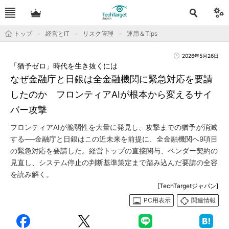
トップ
経営とIT
リスク管理
運用＆Tips
2026年5月26日
「猶予ゼロ」時代を生き抜くには
なぜ金融庁と日銀は全金融機関に緊急対応を要請
したのか フロンティアAIが根本から変えるサイ
バー攻撃
フロンティアAIが脆弱性を大量に発見し、攻撃までの猶予が消滅
する──金融庁と日銀はこの近未来を前提に、全金融機関へ9項目
の緊急対応を要請した。経営トップの直接関与、ベンダー契約の
見直し、システム停止の判断基準策定まで踏み込んだ要請の全容
を読み解く。
[TechTargetジャパン]
PC用表示
関連情報