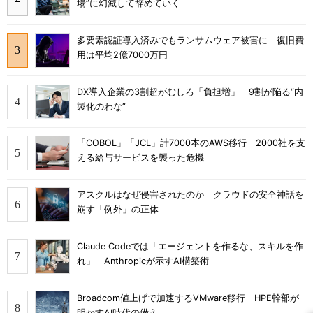
場”に幻滅して辞めていく
多要素認証導入済みでもランサムウェア被害に 復旧費
用は平均2億7000万円
DX導入企業の3割超がむしろ「負担増」 9割が陥る“内
製化のわな”
「COBOL」「JCL」計7000本のAWS移行 2000社を支
える給与サービスを襲った危機
アスクルはなぜ侵害されたのか クラウドの安全神話を
崩す「例外」の正体
Claude Codeでは「エージェントを作るな、スキルを作
れ」 Anthropicが示すAI構築術
Broadcom値上げで加速するVMware移行 HPE幹部が
明かすAI時代の備え