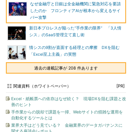
なぜ金融庁と日銀は全金融機関に緊急対応を要請
したのか フロンティアAIが根本から変えるサイ
バー攻撃
新日本プロレスが陥った“手作業の限界” 「3人情
シス」のSaaS管理立て直し術
情シスの9割が直面する経理との摩擦 DXを阻む
「Excel至上主義」の実態
過去の連載記事が 208 件あります
関連資料（ホワイトペーパー）
[PR]
Excel・紙帳票への依存はなぜ続く？ 現場DXを阻む課題と改
善のヒント
手作業からの脱却で課題を一掃、Webサイトの煩雑な運用を
自動化するツールとは
業界大手はどう見ている？ 金融業界のデータガバナンスに
関する座談会レポート