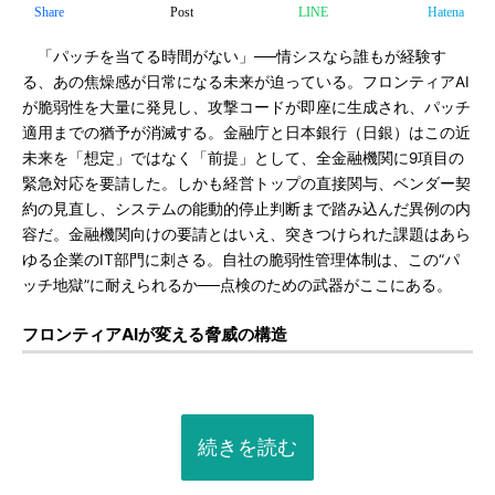
Share
Post
LINE
Hatena
「パッチを当てる時間がない」──情シスなら誰もが経験す
る、あの焦燥感が日常になる未来が迫っている。フロンティアAI
が脆弱性を大量に発見し、攻撃コードが即座に生成され、パッチ
適用までの猶予が消滅する。金融庁と日本銀行（日銀）はこの近
未来を「想定」ではなく「前提」として、全金融機関に9項目の
緊急対応を要請した。しかも経営トップの直接関与、ベンダー契
約の見直し、システムの能動的停止判断まで踏み込んだ異例の内
容だ。金融機関向けの要請とはいえ、突きつけられた課題はあら
ゆる企業のIT部門に刺さる。自社の脆弱性管理体制は、この“パ
ッチ地獄”に耐えられるか──点検のための武器がここにある。
フロンティアAIが変える脅威の構造
続きを読む