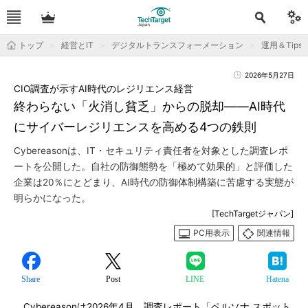
トップ
経営とIT
デジタルトランスフォーメーション
運用＆Tips
2026年5月27日
CIO調査が示すAI時代のレジリエンス経営
終わらない「火消し貧乏」からの脱却――AI時代
にサイバーレジリエンスを高める4つの鉄則
Cybereasonは、IT・セキュリティ責任者を対象とした調査レポ
ートを公開した。自社の防御態勢を「極めて効果的」と評価した
企業は20％にとどまり、AI時代の防御体制構築に苦慮する実態が
明らかになった。
[TechTargetジャパン]
PC用表示
関連情報
Share
Post
LINE
Hatena
Cybereasonは2026年4月、調査レポート「ペルソナ スポット