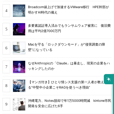
Broadcom値上げで加速するVMware移行 HPE幹部が
明かすAI時代の備え
多要素認証導入済みでもランサムウェア被害に 復旧費
用は平均2億7000万円
Macを守る「ロックダウンモード」が“侵害調査の障
壁”になっている
なぜAnthropicの「Claude」は暴走し、現実の企業をハ
ッキングしたのか
【マンガ付き】ひとり情シス支援の第一人者が教え
る”中堅中小企業こそRAGを使うべき理由”
沖縄電力、Notes脱却で年1万5000時間減 kintone市民
開発を安全に広げた6手