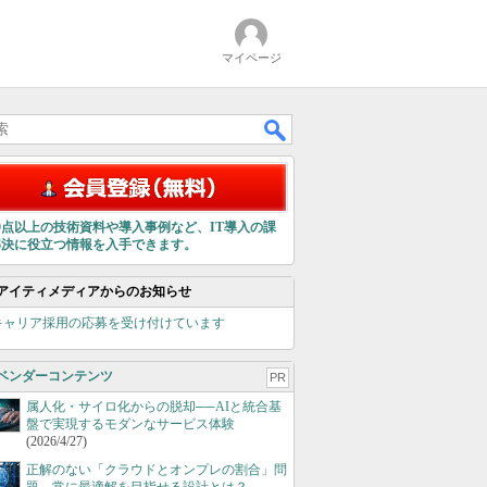
マイページ
00点以上の技術資料や導入事例など、IT導入の課
解決に役立つ情報を入手できます。
アイティメディアからのお知らせ
キャリア採用の応募を受け付けています
ベンダーコンテンツ
PR
属人化・サイロ化からの脱却──AIと統合基
盤で実現するモダンなサービス体験
(2026/4/27)
正解のない「クラウドとオンプレの割合」問