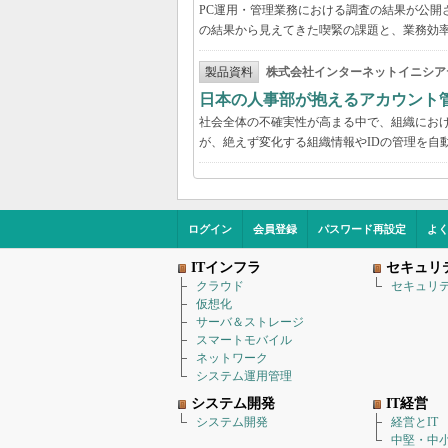
PC運用・管理業務における調査の結果が公開
の結果から見えてきた喫緊の課題と、業務効
製品資料
株式会社インターネットイニシア
日本の人事部が抱えるアカウント
社会全体の不確実性が高まる中で、組織にお
が、絶えず変化する組織情報やIDの管理を自
ログイン
会員登録
パスワード再設定
よ
ITインフラ
セキュリ
クラウド
セキュリ
仮想化
サーバ＆ストレージ
スマートモバイル
ネットワーク
システム運用管理
システム開発
IT経営
システム開発
経営とIT
中堅・中小