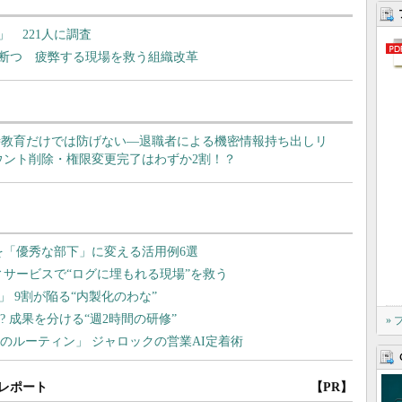
 221人に調査
断つ 疲弊する現場を救う組織改革
社時教育だけでは防げない―退職者による機密情報持ち出しリ
ウント削除・権限変更完了はわずか2割！？
»
レポート
【PR】