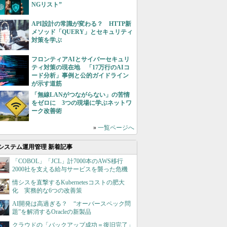
NGリスト”
API設計の常識が変わる？ HTTP新
メソッド「QUERY」とセキュリティ
対策を学ぶ
フロンティアAIとサイバーセキュリ
ティ対策の現在地 「17万行のAIコ
ード分析」事例と公的ガイドライン
が示す道筋
「無線LANがつながらない」の苦情
をゼロに 3つの現場に学ぶネットワ
ーク改善術
»
一覧ページへ
システム運用管理 新着記事
「COBOL」「JCL」計7000本のAWS移行
2000社を支える給与サービスを襲った危機
情シスを直撃するKubernetesコストの肥大
化 実務的な6つの改善策
AI開発は高過ぎる？ “オーバースペック問
題”を解消するOracleの新製品
クラウドの「バックアップ成功＝復旧完了」