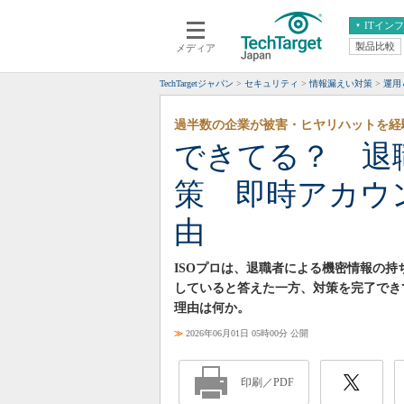
ITイン
製品比較
メディア
クラウド
エンタープライズ
ERP
仮想化
TechTargetジャパン
セキュリティ
情報漏えい対策
運用＆
データ分析
サーバ＆ストレージ
過半数の企業が被害・ヒヤリハットを経
CX
スマートモバイル
できてる？ 退
情報系システム
ネットワーク
策 即時アカウ
システム運用管理
由
ISOプロは、退職者による機密情報の
していると答えた一方、対策を完了でき
理由は何か。
≫
2026年06月01日 05時00分 公開
印刷／PDF