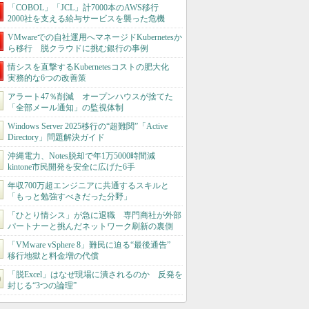
「COBOL」「JCL」計7000本のAWS移行
2000社を支える給与サービスを襲った危機
VMwareでの自社運用へマネージドKubernetesか
ら移行 脱クラウドに挑む銀行の事例
情シスを直撃するKubernetesコストの肥大化
実務的な6つの改善策
アラート47％削減 オープンハウスが捨てた
「全部メール通知」の監視体制
Windows Server 2025移行の“超難関”「Active
Directory」問題解決ガイド
沖縄電力、Notes脱却で年1万5000時間減
kintone市民開発を安全に広げた6手
年収700万超エンジニアに共通するスキルと
「もっと勉強すべきだった分野」
「ひとり情シス」が急に退職 専門商社が外部
パートナーと挑んだネットワーク刷新の裏側
「VMware vSphere 8」難民に迫る“最後通告”
移行地獄と料金増の代償
「脱Excel」はなぜ現場に潰されるのか 反発を
封じる“3つの論理”