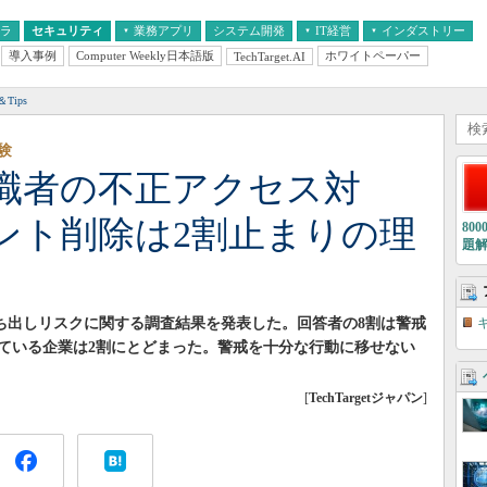
フラ
セキュリティ
業務アプリ
システム開発
IT経営
インダストリー
導入事例
Computer Weekly日本語版
ホワイトペーパー
TechTarget.AI
AI
経営とIT
医療IT
中堅・中小企業とIT
教育IT
Tips
験
職者の不正アクセス対
ント削除は2割止まりの理
80
題
持ち出しリスクに関する調査結果を発表した。回答者の8割は警戒
ている企業は2割にとどまった。警戒を十分な行動に移せない
[
TechTargetジャパン
]