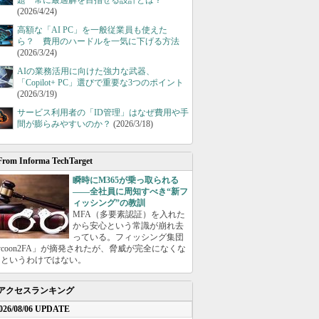
題 常に最適解を目指せる設計とは？
(2026/4/24)
高額な「AI PC」を一般従業員も使えた
ら？ 費用のハードルを一気に下げる方法
(2026/3/24)
AIの業務活用に向けた強力な武器、
「Copilot+ PC」選びで重要な3つのポイント
(2026/3/19)
サービス利用者の「ID管理」はなぜ費用や手
間が膨らみやすいのか？
(2026/3/18)
From Informa TechTarget
瞬時にM365が乗っ取られる
――全社員に周知すべき“新フ
ィッシング”の教訓
MFA（多要素認証）を入れた
から安心という常識が崩れ去
っている。フィッシング集団
ycoon2FA」が摘発されたが、脅威が完全になくな
たというわけではない。
アクセスランキング
026/08/06 UPDATE