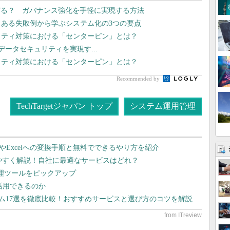
守る？ ガバナンス強化を手軽に実現する方法
くある失敗例から学ぶシステム化の3つの要点
リティ対策における「センターピン」とは？
I時代のデータセキュリティを実現す...
リティ対策における「センターピン」とは？
Recommended by
TechTargetジャパン トップ
システム運用管理
dやExcelへの変換手順と無料でできるやり方を紹介
りやすく解説！自社に最適なサービスはどれ？
管理ツールをピックアップ
で活用できるのか
テム17選を徹底比較！おすすめサービスと選び方のコツを解説