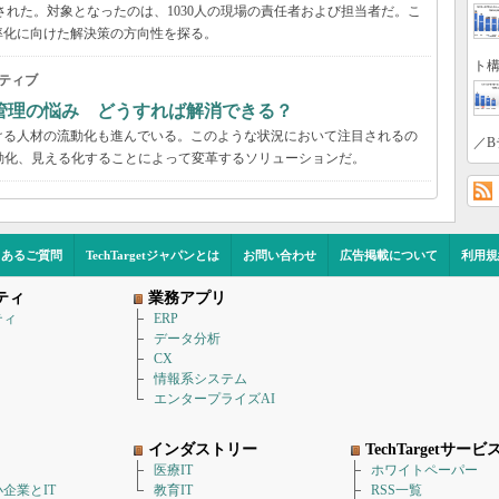
された。対象となったのは、1030人の現場の責任者および担当者だ。こ
率化に向けた解決策の方向性を探る。
ト構
ティブ
管理の悩み どうすれば解消できる？
ける人材の流動化も進んでいる。このような状況において注目されるの
／B
動化、見える化することによって変革するソリューションだ。
くあるご質問
TechTargetジャパンとは
お問い合わせ
広告掲載について
利用規
ティ
業務アプリ
ティ
ERP
データ分析
CX
情報系システム
エンタープライズAI
インダストリー
TechTargetサービ
医療IT
ホワイトペーパー
企業とIT
教育IT
RSS一覧