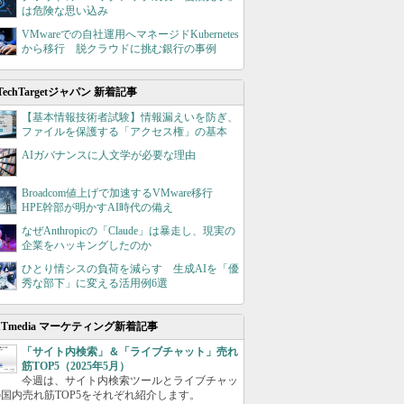
は危険な思い込み
VMwareでの自社運用へマネージドKubernetes
から移行 脱クラウドに挑む銀行の事例
TechTargetジャパン 新着記事
【基本情報技術者試験】情報漏えいを防ぎ、
ファイルを保護する「アクセス権」の基本
AIガバナンスに人文学が必要な理由
Broadcom値上げで加速するVMware移行
HPE幹部が明かすAI時代の備え
なぜAnthropicの「Claude」は暴走し、現実の
企業をハッキングしたのか
ひとり情シスの負荷を減らす 生成AIを「優
秀な部下」に変える活用例6選
ITmedia マーケティング新着記事
「サイト内検索」＆「ライブチャット」売れ
筋TOP5（2025年5月）
今週は、サイト内検索ツールとライブチャッ
国内売れ筋TOP5をそれぞれ紹介します。