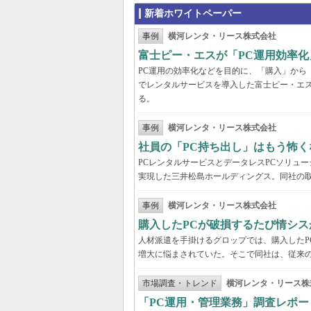
新着ホワイトペーパー
事例
横河レンタ・リース株式会社
富士ピー・エスが「PC運用効率化
PC運用の効率化などを目的に、「購入」から
でレンタルサービスを導入した富士ピー・エス
る。
事例
横河レンタ・リース株式会社
社員の「PC持ち出し」はもう怖く
PCレンタルサービスとデータレスPCソリュ
実現した三井松島ホールディングス。同社の取
事例
横河レンタ・リース株式会社
購入したPCが破損するたび情シス
人材派遣を手掛けるグロップでは、購入したP
増大に悩まされていた。そこで同社は、従来の
市場調査・トレンド
横河レンタ・リース株
「PC運用・管理業務」調査レポー