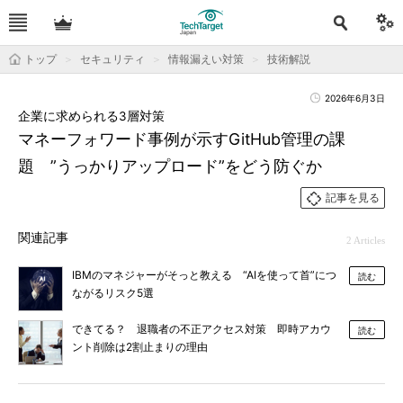
トップ
セキュリティ
情報漏えい対策
技術解説
2026年6月3日
企業に求められる3層対策
マネーフォワード事例が示すGitHub管理の課
題 ”うっかりアップロード”をどう防ぐか
記事を見る
関連記事
2 Articles
IBMのマネジャーがそっと教える “AIを使って首”につ
読む
ながるリスク5選
できてる？ 退職者の不正アクセス対策 即時アカウ
読む
ント削除は2割止まりの理由