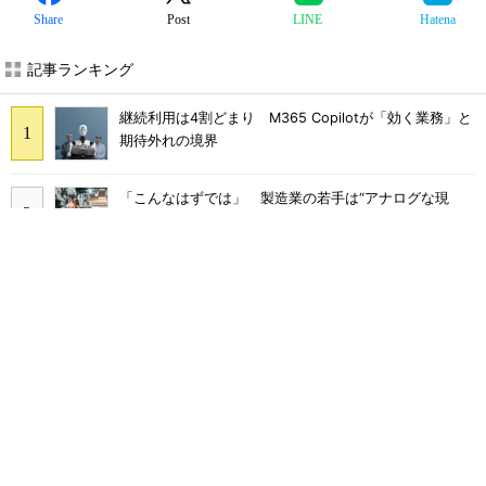
Share
Post
LINE
Hatena
記事ランキング
継続利用は4割どまり M365 Copilotが「効く業務」と
期待外れの境界
「こんなはずでは」 製造業の若手は“アナログな現
場”に幻滅して辞めていく
多要素認証導入済みでもランサムウェア被害に 復旧費
用は平均2億7000万円
「COBOL」「JCL」計7000本のAWS移行 2000社を支
える給与サービスを襲った危機
アスクルはなぜ侵害されたのか クラウドの安全神話を
崩す「例外」の正体