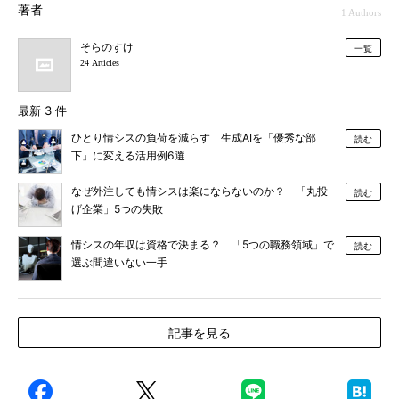
著者
1 Authors
そらのすけ
一覧
24 Articles
最新 3 件
ひとり情シスの負荷を減らす 生成AIを「優秀な部
読む
下」に変える活用例6選
なぜ外注しても情シスは楽にならないのか？ 「丸投
読む
げ企業」5つの失敗
情シスの年収は資格で決まる？ 「5つの職務領域」で
読む
選ぶ間違いない一手
記事を見る