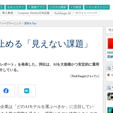
フラ
セキュリティ
業務アプリ
システム開発
IT経営
インダストリー
導入事例
Computer Weekly日本語版
ホワイトペーパー
TechTarget.AI
AI
経営とIT
医療IT
中堅・中小企業とIT
教育IT
ディープラーニング
運用＆Tips
を止める「見えない課題」
80
題
eering調査レポート」を発表した。同社は、AIを大規模かつ安定的に運用
介している。
[
TechTargetジャパン
]
企業は「どのAIモデルを選ぶべきか」に注目してい