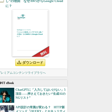
し”の理由 なぜAWSからGoogle Cloud
に？
ダウンロード
 プレミアムコンテンツライブラリへ
＠IT eBook
ChatGPTに「入力してはいけない」5
項目――押さえておきたい“生成AIの
NGリスト”
API設計の常識が変わる？ HTTP新
メソッド「QUERY」とセキュリティ