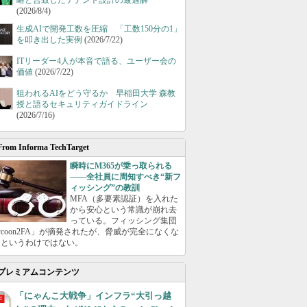
略と合致したテナント設計の最適解
(2026/8/4)
生成AIで開発工数を圧縮 「工数150分の1」
を叩き出した実例
(2026/7/22)
ITリーダー4人が本音で語る、ユーザー会の
価値
(2026/7/22)
狙われるAIをどう守るか 早稲田大学 森教
授と語るセキュリティガイドライン
(2026/7/16)
From Informa TechTarget
瞬時にM365が乗っ取られる
――全社員に周知すべき“新フ
ィッシング”の教訓
MFA（多要素認証）を入れた
から安心という常識が崩れ去
っている。フィッシング集団
ycoon2FA」が摘発されたが、脅威が完全になくな
たというわけではない。
プレミアムコンテンツ
「にゃんこ大戦争」インフラ“大引っ越