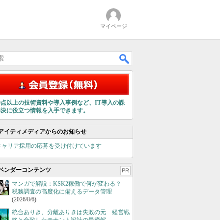
マイページ
00点以上の技術資料や導入事例など、IT導入の課
解決に役立つ情報を入手できます。
アイティメディアからのお知らせ
キャリア採用の応募を受け付けています
ベンダーコンテンツ
PR
マンガで解説：KSK2稼働で何が変わる？
税務調査の高度化に備えるデータ管理
(2026/8/6)
統合ありき、分離ありきは失敗の元 経営戦