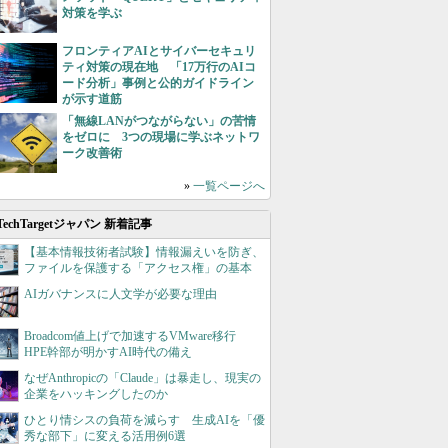
対策を学ぶ
フロンティアAIとサイバーセキュリ
ティ対策の現在地 「17万行のAIコ
ード分析」事例と公的ガイドライン
が示す道筋
「無線LANがつながらない」の苦情
をゼロに 3つの現場に学ぶネットワ
ーク改善術
»
一覧ページへ
TechTargetジャパン 新着記事
【基本情報技術者試験】情報漏えいを防ぎ、
ファイルを保護する「アクセス権」の基本
AIガバナンスに人文学が必要な理由
Broadcom値上げで加速するVMware移行
HPE幹部が明かすAI時代の備え
なぜAnthropicの「Claude」は暴走し、現実の
企業をハッキングしたのか
ひとり情シスの負荷を減らす 生成AIを「優
秀な部下」に変える活用例6選