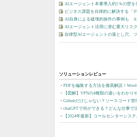
AIエージェント本番導入約5％の壁を
ビジネス課題を自律的に解決する「
AI自身による破壊的操作の事例も 
AIエージェント活用に潜む重大リス
自律型AIエージェントの落とし穴、
PDFを編集する方法を徹底解説！Wor
【図解】VPNの4種類の違いをわか
Githubだけじゃない？ソースコード
chatGPTで何ができる？どんな仕事
【2024年最新】コールセンターシス