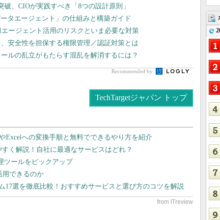
突破、CIOが実践すべき「8つの設計原則」
データエージェント」の仕組みと構築ガイド
AIエージェント活用のリスクといま必要な対策
2
ク、安全性を担保する権限管理／認証対策とは
ツールの乱立がもたらす混乱を解消するには？
Recommended by
TechTargetジャパン トップ
dやExcelへの変換手順と無料でできるやり方を紹介
りやすく解説！自社に最適なサービスはどれ？
管理ツールをピックアップ
で活用できるのか
テム17選を徹底比較！おすすめサービスと選び方のコツを解説