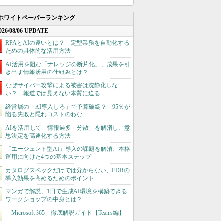
ホワイトペーパーランキング
026/08/06 UPDATE
RPAとAIの違いとは？ 定型業務を自動化する
ための具体的な活用方法
AI活用を阻む「ナレッジの断片化」、成果を引
き出す情報活用の仕組みとは？
なぜサイバー攻撃による被害は沈静化しな
い？ 報道では見えない本質に迫る
経営層の「AI導入しろ」で予算破綻？ 95％が
陥る失敗と隠れコストのわな
AIを活用して「情報過多・分散」を解消し、意
思決定を高速化する方法
「エージェント型AI」導入の課題を解消、本格
運用に向けた4つの基本ステップ
カタログスペックだけでは分からない、EDRの
導入効果を高めるためのポイント
マンガで解説、1日で生成AI環境を構築できる
ワークショップの中身とは？
「Microsoft 365」徹底解説ガイド【Teams編】