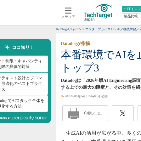
ITイン
製品比較
メディア
クラウド
エンタープライズ
ERP
仮想化
TechTargetジャパン
エンタープライズAI
AI／機械学習／
データ分析
サーバ＆ストレージ
Datadogが指摘
CX
スマートモバイル
ココ知り！
本番環境でAI
情報系システム
ネットワーク
ート制限・キャパシティ
トップ3
システム運用管理
制限の具体的対策
ンテキスト設計とプロン
Datadogは「2026年版AI Engin
ト最適化のベストプラク
する上での最大の障壁と、その対策を紹
ィス
≫
2026年06月04日 05時00分 公開
tadogでAIスタック全体を
視化する方法
印刷／PDF
生成AIの活用が広がる中、多くの